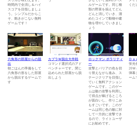
スリルが味わえます。
う
させていく無料のパズ
メイ
時間内で全消し＆ハイ
ルゲームです。同じ種
くだ
スコアを目指しましょ
類の野菜を揃えてどん
う。シンプルだからこ
どんと消していき、溜
そ、飽きがこない無料
めたコインで動物や建
ゲームです！
物を増やしていきまし
ょう
六角形の部屋からの脱
カプラＷ脱出大作戦
ロックマン ポラリティ
Ｄａ
出
コマンド選択式のアド
ー
蛍光
朝ごはんの準備をして
ベンチャーです。閉じ
攻撃とバリアの色を切
20
六角形の形をした部屋
込められた部屋から脱
り替えながら進み、ス
弾幕
から脱出するゲームで
出しよう
テージクリアを目指し
ーム
す
ていく無料アクション
ゲームです。このゲー
ムは敵の攻撃を利用し
て得点が稼げるところ
が面白いし、作りこみ
もすごいです。このゲ
ームは同じ色の敵に対
して一方的に攻撃でき
るので、ライトユーザ
にお勧めです。