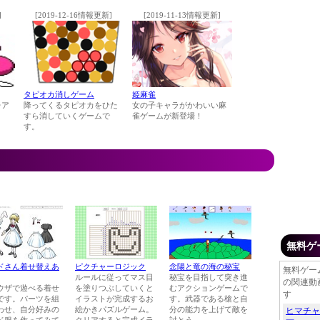
]
[2019-12-16情報更新]
[2019-11-13情報更新]
タピオカ消しゲーム
姫麻雀
レア
降ってくるタピオカをひた
女の子キャラがかわいい麻
すら消していくゲームで
雀ゲームが新登場！
す。
無料ゲ
ドさん着せ替えあ
ピクチャーロジック
念陽と竜の海の秘宝
無料ゲー
ルールに従ってマス目
秘宝を目指して突き進
の関連動
ウザで遊べる着せ
を塗りつぶしていくと
むアクションゲームで
す
です。パーツを組
イラストが完成するお
す。武器である槍と自
わせ、自分好みの
絵かきパズルゲーム。
分の能力を上げて敵を
ヒマチャ