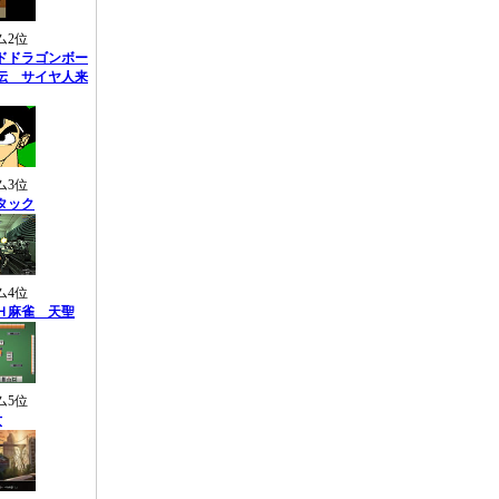
ム2位
ドドラゴンボー
伝 サイヤ人来
ム3位
タック
ム4位
Ｈ麻雀 天聖
ム5位
女