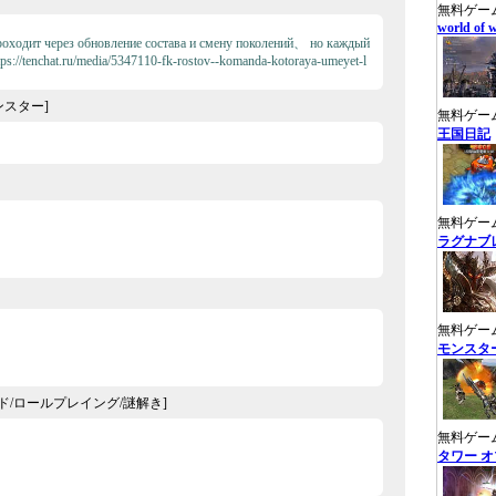
無料ゲー
world of 
проходит через обновление состава и смену поколений、 но каждый
ps://tenchat.ru/media/5347110-fk-rostov--komanda-kotoraya-umeyet-l
ンスター]
無料ゲー
王国日記
無料ゲー
ラグナブ
無料ゲー
モンスタ
ド/ロールプレイング/謎解き]
無料ゲーム
タワー オ