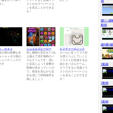
ド服を作ってみて
クリアすると完成イラ
討とう
画
さい
ストのカラーバージョ
ンを見ることができま
す！
繝√ン繝
動画
縺ｳ繝ｼ
ｎ ｍａｘ
ジュエルズヒーロー
ピクチャーロジック
色の弾が綺麗な全
同じ種類の宝石を3つ以
ルールに従ってマス目
Ｗａｖｅ＋ボス戦の
上揃えて消す無料のパ
を塗りつぶしていくと
シューティングゲ
ズルゲームです。消し
イラストが完成するお
です
た宝石によって攻撃や
絵かきパズルゲーム。
1動画
防御が決まっていくの
クリアすると完成イラ
で、状況を見ながら宝
ストのカラーバージョ
石を消して対戦相手を
ンを見ることができま
倒しましょう
す！
1動画
1動画