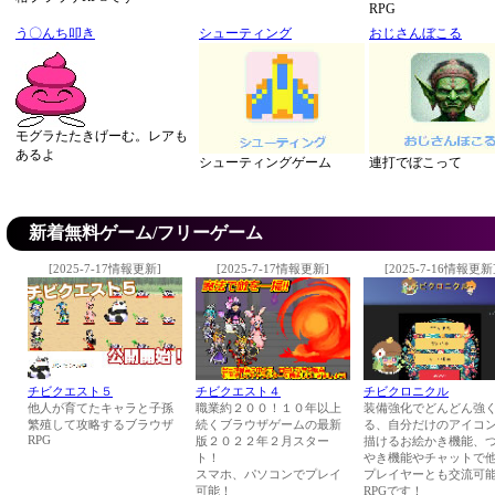
RPG
う〇んち叩き
シューティング
おじさんぼこる
モグラたたきげーむ。レアも
あるよ
シューティングゲーム
連打でぼこって
新着無料ゲーム/フリーゲーム
[2025-7-17情報更新]
[2025-7-17情報更新]
[2025-7-16情報更新
チビクエスト５
チビクエスト４
チビクロニクル
他人が育てたキャラと子孫
職業約２００！１０年以上
装備強化でどんどん強
繁殖して攻略するブラウザ
続くブラウザゲームの最新
る、自分だけのアイコ
RPG
版２０２２年２月スター
描けるお絵かき機能、
ト！
やき機能やチャットで
スマホ、パソコンでプレイ
プレイヤーとも交流可
可能！
RPGです！