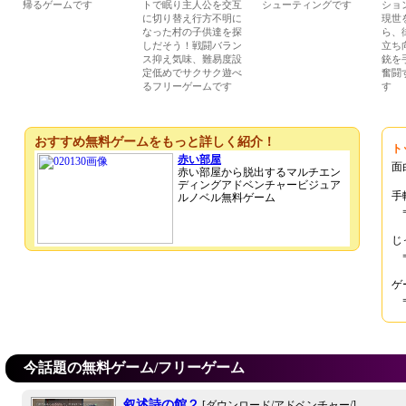
帰るゲームです
トで眠り主人公を交互
シューティングです
ショ
に切り替え行方不明に
現世
なった村の子供達を探
ら、
しだそう！戦闘バラン
立ち
ス抑え気味、難易度設
銃を
定低めでサクサク遊べ
奮闘
るフリーゲームです
す
おすすめ無料ゲームをもっと詳しく紹介！
ト
赤い部屋
面
赤い部屋から脱出するマルチエン
ディングアドベンチャービジュア
手
ルノベル無料ゲーム
じ
ゲ
今話題の無料ゲーム/フリーゲーム
叙述詩の館２
[ダウンロード/アドベンチャー/]