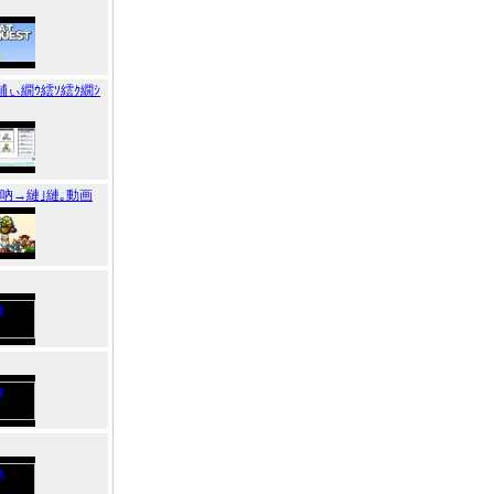
輔ぃ繝ｳ繧ｿ繧ｸ繝ｼ
縺吶→縺｣縺｡動画