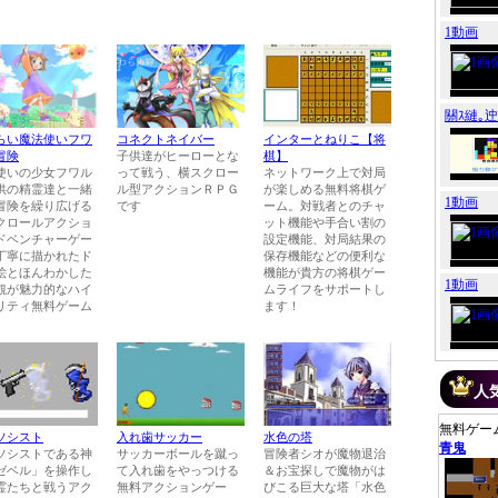
1動画
關ｽ縺｡
らい魔法使いフワ
コネクトネイバー
インターとねりこ【将
冒険
子供達がヒーローとな
棋】
使いの少女フワル
って戦う、横スクロー
ネットワーク上で対局
供の精霊達と一緒
ル型アクションＲＰＧ
が楽しめる無料将棋ゲ
1動画
冒険を繰り広げる
です
ーム。対戦者とのチャ
クロールアクショ
ット機能や手合い割の
ドベンチャーゲー
設定機能、対局結果の
丁寧に描かれたド
保存機能などの便利な
絵とほんわかした
機能が貴方の将棋ゲー
1動画
観が魅力的なハイ
ムライフをサポートし
リティ無料ゲーム
ます！
人
無料ゲー
ソシスト
入れ歯サッカー
水色の塔
青鬼
ソシストである神
サッカーボールを蹴っ
冒険者シオが魔物退治
ゼベル」を操作し
て入れ歯をやっつける
＆お宝探しで魔物がは
霊たちと戦うアク
無料アクションゲー
びこる巨大な塔「水色