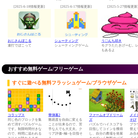
[2025-6-18情報更新]
[2025-6-17情報更新]
[2025-5-27情報更新
おじさんぼこる
シューティング
う〇んち叩き
連打でぼこって
シューティングゲーム
モグラたたきげーむ。
もあるよ
おすすめ無料ゲーム/フリーゲーム
すぐに遊べる無料フラッシュゲーム/ブラウザゲーム
コラップス
華弾幕2
ファームオブドリーム
メイ
同じ色のブロックを集
難易度を自由に変える
ズ
そび
めて消すパズルゲーム
ことが出来るので、苦
パズルでハイスコアを
ブラ
です。制限時間付きな
手な人でも大丈夫。ク
目指してコインを獲得
替え
ので、時間に追われる
リア評価<極>を目指そ
し、自分の農場を発展
み合