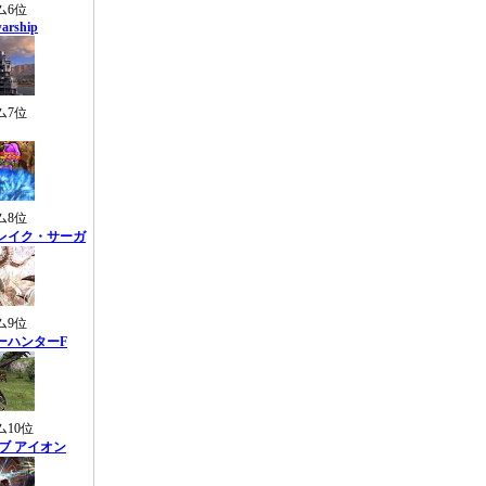
ム6位
warship
ム7位
ム8位
レイク・サーガ
ム9位
ーハンターF
10位
ブ アイオン