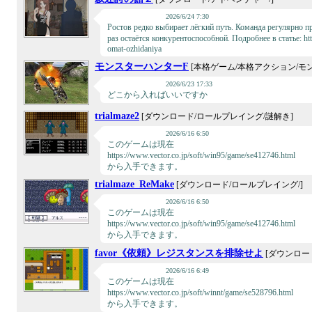
2026/6/24 7:30
Ростов редко выбирает лёгкий путь. Команда регулярно 
раз остаётся конкурентоспособной. Подробнее в статье: htt
omat-ozhidaniya
モンスターハンターF
[本格ゲーム/本格アクション/モ
2026/6/23 17:33
どこから入ればいいですか
trialmaze2
[ダウンロード/ロールプレイング/謎解き]
2026/6/16 6:50
このゲームは現在
https://www.vector.co.jp/soft/win95/game/se412746.html
から入手できます。
trialmaze_ReMake
[ダウンロード/ロールプレイング/]
2026/6/16 6:50
このゲームは現在
https://www.vector.co.jp/soft/win95/game/se412746.html
から入手できます。
favor《依頼》レジスタンスを排除せよ
[ダウンロー
2026/6/16 6:49
このゲームは現在
https://www.vector.co.jp/soft/winnt/game/se528796.html
から入手できます。