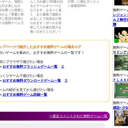
ンゲーム。地獄と
ム！入れ歯に3回食われ
の塔」に挑むダンジョ
を行き来しなが
るとゲームオーバーと
ン探索型RPG
無料ゲー
街を襲った異変に
なります。なるべく遠
向かえ！聖書と拳
く、また爆風で連鎖さ
レジェン
手に悪霊や死神と
せることで高得点が得
ルＺ舞空
する無料ゲームで
られます！ボールを発
襲
射して入れ歯の侵入を
食い止めてください！
ップページで紹介したおすすめ無料ゲームの過去ログ
無料ゲー
サドンア
白いゲームを集めた、おすすめ無料ゲームの一覧です！
軽にブラウザで遊びたい場合
⇒
おすすめ無料フラッシュゲーム一覧
２
無料ゲー
っくりゲームで遊びたい場合
ＦＬＡＳ
⇒
おすすめ無料ダウンロードゲーム一覧
２
ームの紹介を見てから遊びたい場合
⇒
おすすめ無料ゲーム詳細一覧
無料ゲー
感染×少
⇒最近コメントされた無料ゲーム一覧