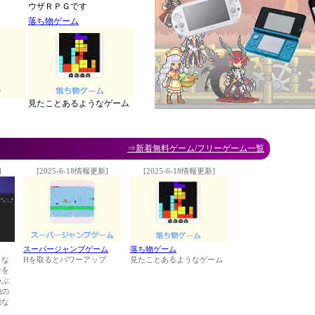
ウザＲＰＧです
落ち物ゲーム
見たことあるようなゲーム
⇒新着無料ゲーム/フリーゲーム一覧
]
[2025-6-18情報更新]
[2025-6-18情報更新]
スーパージャンプゲーム
落ち物ゲーム
くな
Hを取るとパワーアップ
見たことあるようなゲーム
ンを
つぶ
他の
能な