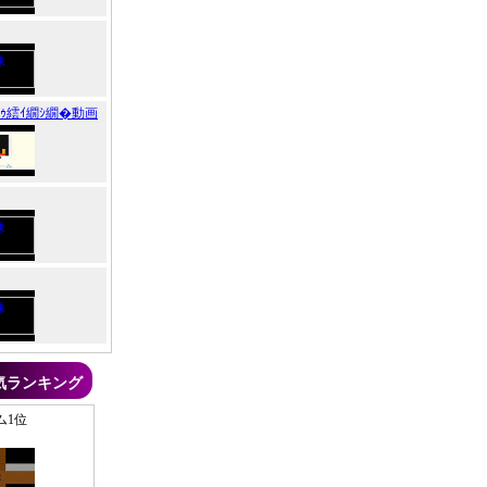
迚ｩ繧ｲ繝ｼ繝�動画
気ランキング
ム1位