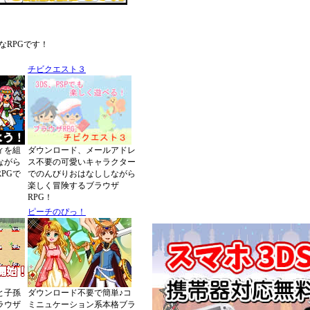
、
RPGです！
チビクエスト３
ィを組
ダウンロード、メールアドレ
ながら
ス不要の可愛いキャラクター
PGで
でのんびりおはなししながら
楽しく冒険するブラウザ
RPG！
ピーチのぴっ！
と子孫
ダウンロード不要で簡単♪コ
ラウザ
ミニュケーション系本格ブラ