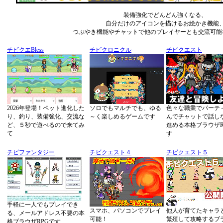
装備強化でどんどん強くなる、
自分だけのアイコンを描けるお絵かき機能
つぶやき機能やチャットで他のプレイヤーとも交流可能な
チビクエBless
チビクロニクル
チビクエスト
2026年登場！ペット進化した
ソロでもマルチでも、ゆる
色々な職業でパーテ
り、釣り、装備強化、交流な
～く楽しめるゲームです
んでチャットで話し
ど、５秒で遊べるので来てみ
進める本格ブラウザR
て
す
チビファンタジー
チビクエスト４
チビクエスト５
手軽に一人でもプレイでき
スマホ、パソコンでプレイ
他人が育てたキャラ
る、メールアドレス不要の本
可能！
繁殖して攻略するブ
格ブラウザRPGです