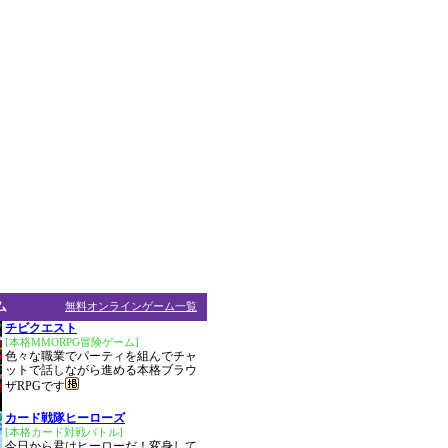
ム
無料オンラインゲーム一覧
チビクエスト
[本格MMORPG冒険ゲーム]
色々な職業でパーティを組んでチャ
ットで話しながら進める本格ブラウ
ザRPGです
カード戦隊ヒーローズ
[本格カード対戦バトル]
今日から君はヒーローだ！変身して