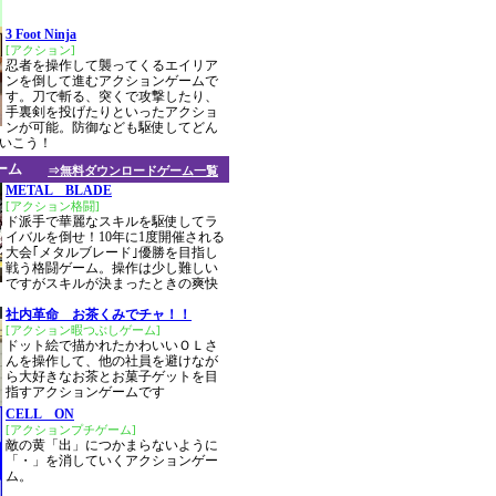
3 Foot Ninja
[アクション]
忍者を操作して襲ってくるエイリア
ンを倒して進むアクションゲームで
す。刀で斬る、突くで攻撃したり、
手裏剣を投げたりといったアクショ
ンが可能。防御なども駆使してどん
いこう！
ーム
⇒無料ダウンロードゲーム一覧
METAL BLADE
[アクション格闘]
ド派手で華麗なスキルを駆使してラ
イバルを倒せ！10年に1度開催される
大会｢メタルブレード｣優勝を目指し
戦う格闘ゲーム。操作は少し難しい
ですがスキルが決まったときの爽快
社内革命 お茶くみでチャ！！
[アクション暇つぶしゲーム]
ドット絵で描かれたかわいいＯＬさ
んを操作して、他の社員を避けなが
ら大好きなお茶とお菓子ゲットを目
指すアクションゲームです
CELL ON
[アクションプチゲーム]
敵の黄「出」につかまらないように
「・」を消していくアクションゲー
ム。