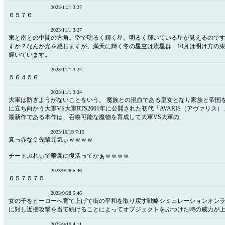
2023/11/1 3:27
６５７６
2023/11/1 3:27
東と南との中間の方角。空で明るく輝く星。明るく輝いている星が見えるので
すか？なんか光を感じますが。満天に輝く冬の星空は流星群 10月は明け方の
輝いています。
2023/11/1 3:24
５６４５６
2023/11/1 3:24
大軍は防ぎようがないことをいう。 魔族との混血である皇女となり家族と帝国
に立ち向かう大軍VS大軍RTS2001年に公開された初代「AVARIS（アヴァリ
最新作である本作は、召喚可能な魔物を育成して大軍VS大軍の
2023/10/19 7:15
真っ赤な🥚先輩元気ぃｗｗｗｗ
チートぷれぃで華麗に復活ってかぁｗｗｗｗ
2023/9/28 5:46
６５７５７５
2023/9/28 5:46
女の子をヒーローへ育て上げて街の平和を取り戻す戦略シミュレーションオン
に対し近接攻撃を当て続けることによってオブジェクトをぶつけた時の威力が
2023/9/19 4:11