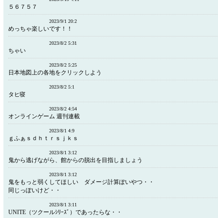
５６７５７
2023/9/1 20:2
めっちゃ楽しいです！！
2023/8/2 5:31
ちゃい
2023/8/2 5:25
日本地図上の各地をクリックしよう
2023/8/2 5:1
タヒ寝
2023/8/2 4:54
オンラインゲーム 週刊連載
2023/8/1 4:9
ｇふぁｓｄｈｔｒｓｊｋｓ
2023/8/1 3:12
鬼から逃げながら、館からの脱出を目指しましょう
2023/8/1 3:12
鬼をもっと弱くしてほしい ダメージ計算ぽいやつ・・
同じっぽいけど・・
2023/8/1 3:11
UNITE（ツクールｼﾘｰｽﾞ）であったらな・・