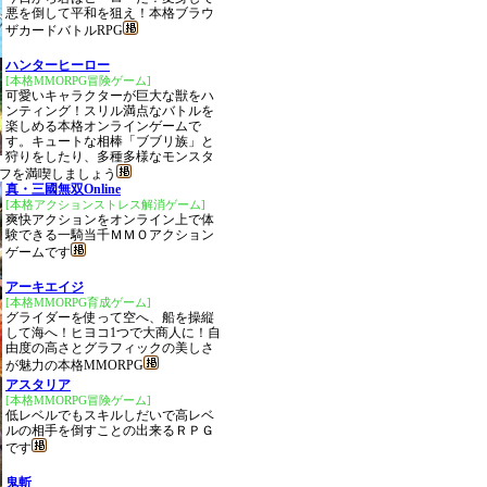
悪を倒して平和を狙え！本格ブラウ
ザカードバトルRPG
ハンターヒーロー
[本格MMORPG冒険ゲーム]
可愛いキャラクターが巨大な獣をハ
ンティング！スリル満点なバトルを
楽しめる本格オンラインゲームで
す。キュートな相棒「ブブリ族」と
狩りをしたり、多種多様なモンスタ
フを満喫しましょう
真・三國無双Online
[本格アクションストレス解消ゲーム]
爽快アクションをオンライン上で体
験できる一騎当千ＭＭＯアクション
ゲームです
アーキエイジ
[本格MMORPG育成ゲーム]
グライダーを使って空へ、船を操縦
して海へ！ヒヨコ1つで大商人に！自
由度の高さとグラフィックの美しさ
が魅力の本格MMORPG
アスタリア
[本格MMORPG冒険ゲーム]
低レベルでもスキルしだいで高レベ
ルの相手を倒すことの出来るＲＰＧ
です
鬼斬