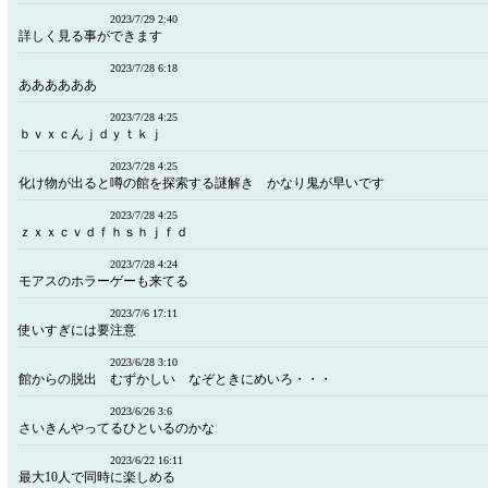
2023/7/29 2:40
詳しく見る事ができます
2023/7/28 6:18
ああああああ
2023/7/28 4:25
ｂｖｘｃんｊｄｙｔｋｊ
2023/7/28 4:25
化け物が出ると噂の館を探索する謎解き かなり鬼が早いです
2023/7/28 4:25
ｚｘｘｃｖｄｆｈｓｈｊｆｄ
2023/7/28 4:24
モアスのホラーゲーも来てる
2023/7/6 17:11
使いすぎには要注意
2023/6/28 3:10
館からの脱出 むずかしい なぞときにめいろ・・・
2023/6/26 3:6
さいきんやってるひといるのかな
2023/6/22 16:11
最大10人で同時に楽しめる