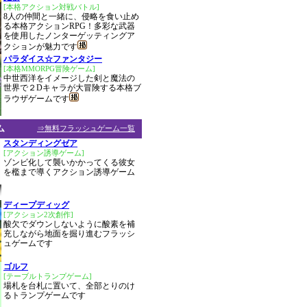
[本格アクション対戦バトル]
8人の仲間と一緒に、侵略を食い止め
る本格アクションRPG！多彩な武器
を使用したノンターゲッティングア
クションが魅力です
パラダイス☆ファンタジー
[本格MMORPG冒険ゲーム]
中世西洋をイメージした剣と魔法の
世界で２Dキャラが大冒険する本格ブ
ラウザゲームです
ム
⇒無料フラッシュゲーム一覧
スタンディングゼア
[アクション誘導ゲーム]
ゾンビ化して襲いかかってくる彼女
を檻まで導くアクション誘導ゲーム
ディープディッグ
[アクション2次創作]
酸欠でダウンしないように酸素を補
充しながら地面を掘り進むフラッシ
ュゲームです
ゴルフ
[テーブルトランプゲーム]
場札を台札に置いて、全部とりのけ
るトランプゲームです