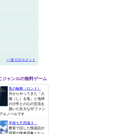
>>全てのコメント
じジャンルの無料ゲーム
兎の輪舞（ロンド）
月からやってきた『人
識（し）る兎』と地球
の少年との心の交流を
描いた壮大なSFファン
アルノベルです
学校七不思議３
教室で話した怪談話が
現実の怪奇現象となっ