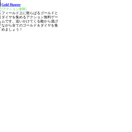
Gold Hunter
[アクション迷路]
フィールド上に散らばるゴールドと
ダイヤを集めるアクション無料ゲー
ムです。追いかけてくる敵から逃げ
ながら全てのゴールド＆ダイヤを集
めましょう！