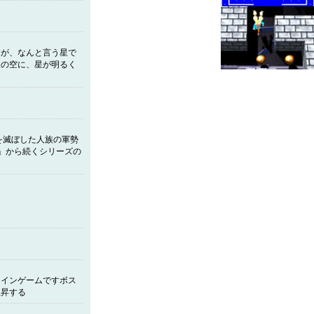
すが、なんと言う星で
東の空に、星が明るく
を滅ぼした人族の軍勢
ス）」から続くシリーズの
ラインゲームですボス
上昇する