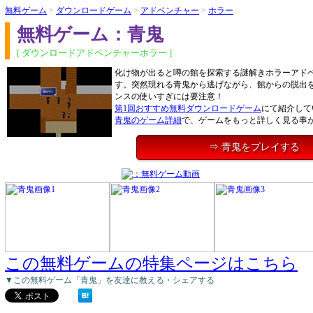
無料ゲーム
>
ダウンロードゲーム
>
アドベンチャー
>
ホラー
無料ゲーム：青鬼
[ ダウンロードアドベンチャーホラー ]
化け物が出ると噂の館を探索する謎解きホラーアド
す。突然現れる青鬼から逃げながら、館からの脱出
ンスの使いすぎには要注意！
第1回おすすめ無料ダウンロードゲーム
にて紹介して
青鬼のゲーム詳細
で、ゲームをもっと詳しく見る事
⇒ 青鬼をプレイする
この無料ゲームの特集ページはこちら
▼この無料ゲーム「青鬼」を友達に教える・シェアする