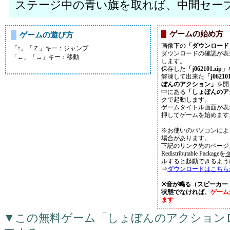
ステージ中の青い旗を取れば、中間セー
ゲームの始め方
ゲームの遊び方
画像下の
「ダウンロード
「↑」「Ｚ」キー：ジャンプ
ダウンロードの確認が表
「←」「→」キー：移動
します。
保存した
「j062101.zip」
解凍して出来た
「j06210
ぼんのアクション」
を開
中にある
「しょぼんのアク
クで起動します。
ゲームタイトル画面が表
押してゲームを始めます
※お使いのパソコンによ
場合があります。
下記のリンク先のページよりMicr
Redistributable Packageを
ル
すると起動できるよう
⇒
ダウンロードはこちら
※音が鳴る（スピーカー
状態でなければ、
ゲーム
ます
▼この無料ゲーム「しょぼんのアクション