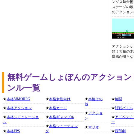
ングス錬金術
ステージの敵
のアクション
アクションゲ
類！大量の木
快感が堪らな
無料ゲームしょぼんのアクション
ンル一覧
★
本格MMORPG
★
本格女性向け
★
本格その
★
格闘
他
★
本格アクション
★
本格カード
★
対戦バトル
★
アクショ
★
本格シミュレーショ
★
本格ギャンブル
★
アドベンチ
ン
ン
ー
★
本格シューティン
★
マリオ
★
本格FPS
グ
★
西部劇