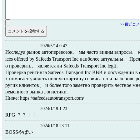
>>最近コ
2026/5/14 0:47
Исследуя рынок автоперевозок、 мы часто видим запросы、 к
ices offered by Safeeds Transport Inc наиболее актуальны、 П
о проверить、 является ли Safeeds Transport Inc legit、
Проверка рейтинга Safeeds Transport Inc BBB и обсуждений в
х помогает увидеть полную картину сервиса но и на основе р
ругих клиентов、 и более того заметно проверить честное мн
ременного рынка логистики.
Ниже; https://safeedsautotransport.com/
2024/1/19 1:23
RPG ？？！！
2024/1/18 23:11
BOSSやばい