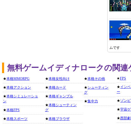
ムです
無料ゲームイディナロークの関連
★
FPS
★
本格MMORPG
★
本格女性向け
★
本格その他
★
インベ
★
本格アクション
★
本格カード
★
シューティン
ー
グ
★
本格シミュレーショ
★
本格ギャンブル
★
ゾンビ
ン
★
集中力
★
本格シューティン
★
宇宙ゲ
★
本格FPS
グ
★
西部劇
★
本格スポーツ
★
本格ブラウザ