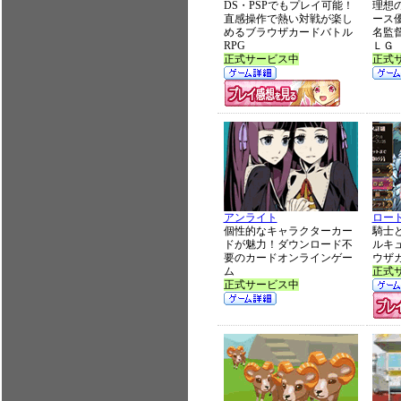
DS・PSPでもプレイ可能！
理想
直感操作で熱い対戦が楽し
ース
めるブラウザカードバトル
名監
RPG
ＬＧ
正式サービス中
正式
アンライト
ロー
個性的なキャラクターカー
騎士
ドが魅力！ダウンロード不
ルキ
要のカードオンラインゲー
ウザ
ム
正式
正式サービス中