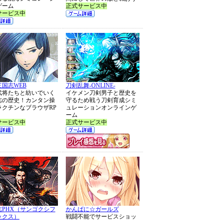
ゲーム
正式サービス中
サービス中
国志WEB
刀剣乱舞-ONLINE-
武将たちと紡いでいく
イケメン刀剣男子と歴史を
志の歴史！カンタン操
守るため戦う刀剣育成シミ
ラクチンなブラウザRP
ュレーションオンラインゲ
ーム
サービス中
正式サービス中
志PHX（サンゴクシフ
かんぱに☆ガールズ
ックス）
戦闘不能でサービスショッ