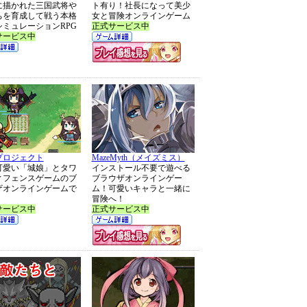
に描かれた三国武将や
ト有り！社長になって美少
ちを育成して戦う本格
女と冒険オンラインゲーム
シミュレーションRPG
正式サービス中
サービス中
プロジェクト
MazeMyth（メイズミス）
可愛い「城娘」とタワ
インストール不要で遊べる
ィフェンスゲームのブ
ブラウザオンラインゲー
ザオンラインゲームで
ム！可愛いキャラと一緒に
冒険へ！
サービス中
正式サービス中