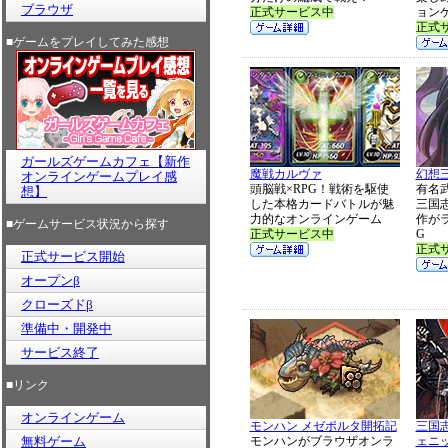
ブラウザ
正式サービス中
ョン
正式
■ゲームをプレイしてみた感想
ガールズゲームカフェ【新作
魔戦カルヴァ
幻想三
オンラインゲームプレイ感
頭脳戦×RPG！戦術を駆使
有名
想】
した本格カードバトルが魅
三国
力的なオンラインゲーム
作が
■ゲームサービス状況から探す
正式サービス中
G
正式
正式サービス開始
オープンβ
クローズドβ
準備中・開発中
サービス終了
■リンク
オンラインゲーム
モンハン メゼポルタ開拓記
三国
無料ゲーム
モンハンがブラウザオンラ
ェニ