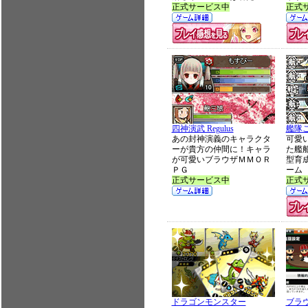
正式サービス中
正式
四神演武 Regulus
艦隊
あの封神演義のキャラクタ
可愛
ーが貴方の仲間に！キャラ
た艦
が可愛いブラウザＭＭＯＲ
型育
ＰＧ
ーム
正式サービス中
正式
ドラゴンモンスター
ブラウ