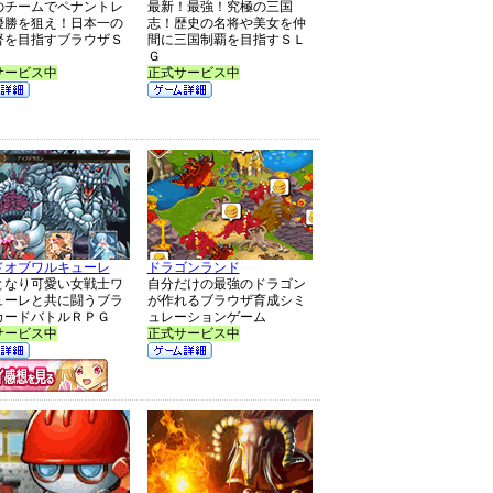
のチームでペナントレ
最新！最強！究極の三国
優勝を狙え！日本一の
志！歴史の名将や美女を仲
督を目指すブラウザＳ
間に三国制覇を目指すＳＬ
Ｇ
サービス中
正式サービス中
ドオブワルキューレ
ドラゴンランド
となり可愛い女戦士ワ
自分だけの最強のドラゴン
ューレと共に闘うブラ
が作れるブラウザ育成シミ
カードバトルＲＰＧ
ュレーションゲーム
サービス中
正式サービス中