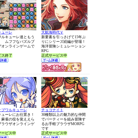
キューレ
大航海時代Ｖ
ワルキューレ達ともう
新要素を引っさげて15年ぶ
！ ムフフなパズルブ
りにシリーズ続編が登場！
ザオンラインゲームで
海洋冒険シミュレーション
RPG
ビス終了
正式サービス中
オブワルキューレ
チョコナイト
キューレにお仕置き！
30種類以上の魅力的な仲間
く麻雀の役を覚ええら
でパーティーを組み冒険す
ブラウザオンラインゲ
るお手軽ブラウザMORPG
です
サービス中
正式サービス中