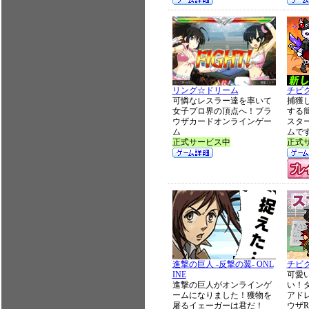
リング☆ドリーム
チビ
可憐なレスラー達を率いて
捕獲
女子プロ界の頂点へ！ブラ
する
ウザカードオンラインゲー
スタ
ム
ムで
正式サービス中
正式
進撃の巨人 -反撃の翼- ONL
チビ
INE
可愛
進撃の巨人がオンラインゲ
い！
ームになりました！獲物を
アド
屠るイェーガーは君だ！
ウザR