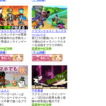
クエストモンスターズ
ドラゴンクエスト モンスタ
したモンスターが変身
ーパレード
簡単操作のお手軽モン
君だけの最強パレードを作
ー育成オンラインゲー
り憧れのキャラバンマスタ
す
ーを目指すブラウザRPG
サービス中
正式サービス中
クエスト
千年勇者
いアバターがいっぱ
スクエニのオンラインゲー
ダウンロードやメール
ム！1日5分の世界を救う冒
レス不要で遊べるブラ
険や村育成が魅力です
PG
正式サービス中