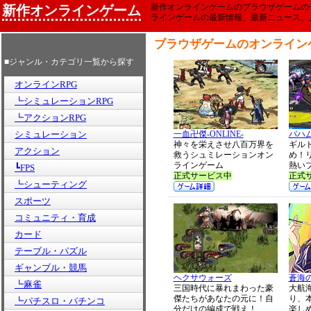
新作オンラインゲームのブラウザゲームの
新作オンラインゲーム
ラインゲームの最新情報、最新ニュース、
ブラウザゲームのオンライン
■ジャンル・カテゴリ一覧から探す
オンラインRPG
┗シミュレーションRPG
┗アクションRPG
シミュレーション
一血卍傑-ONLINE-
バハ
神々を栄えさせ八百万界を
ギル
アクション
救うシュミレーションオン
め！
ラインゲーム
熱い
┗FPS
正式サービス中
正式
┗シューティング
スポーツ
コミュニティ・育成
カード
テーブル・パズル
ギャンブル・競馬
ヘクサウォーズ
蒼海
┗麻雀
三国時代に暴れまわった豪
大航
傑たちがあなたの元に！自
り、
┗パチスロ・パチンコ
分だけの編成で戦え！
楽し