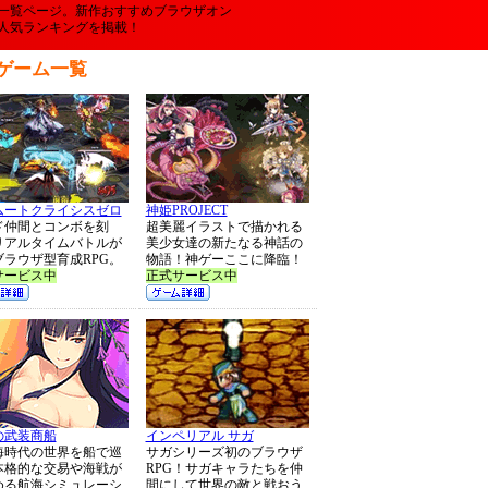
一覧ページ。新作おすすめブラウザオン
人気ランキングを掲載！
ゲーム一覧
ムートクライシスゼロ
神姫PROJECT
ド仲間とコンボを刻
超美麗イラストで描かれる
リアルタイムバトルが
美少女達の新たなる神話の
ブラウザ型育成RPG。
物語！神ゲーここに降臨！
サービス中
正式サービス中
の武装商船
インペリアル サガ
海時代の世界を船で巡
サガシリーズ初のブラウザ
本格的な交易や海戦が
RPG！サガキャラたちを仲
める航海シミュレーシ
間にして世界の敵と戦おう