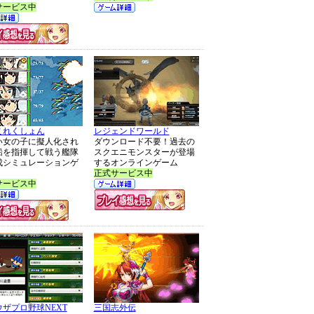
サービス中
これくしょん
レジェンドワールド
い女の子に擬人化され
ダウンロード不要！過去の
船を指揮して戦う艦隊
スクエニモンスターが登場
成シミュレーションゲ
するオンラインゲーム
正式サービス中
サービス中
ザプロ野球NEXT
三国志外伝