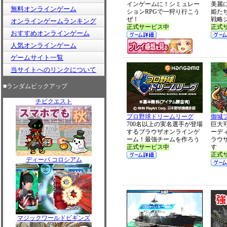
インゲームに！シミュレー
美麗
無料オンラインゲーム
ションRPGで一狩り行こう
姫た
ぜ！
戦略
オンラインゲームランキング
正式サービス中
正式
おすすめオンラインゲーム
人気オンラインゲーム
ゲームサイト一覧
当サイトへのリンクについて
■ランダムピックアップ
チビクエスト
プロ野球ドリームリーグ
御城
700名以上の実名選手が登場
巨大
するブラウザオンラインゲ
ーデ
ーム！最強チームを作ろう
ラウ
正式サービス中
す
正式
ディーバ コロシアム
マジックワールドビギンズ