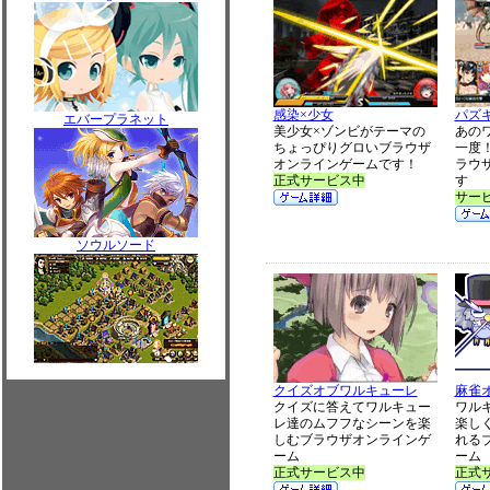
感染×少女
パズ
エバープラネット
美少女×ゾンビがテーマの
あの
ちょっぴりグロいブラウザ
一度
オンラインゲームです！
ラウ
正式サービス中
す
サー
ソウルソード
クイズオブワルキューレ
麻雀
クイズに答えてワルキュー
ワル
レ達のムフフなシーンを楽
楽し
しむブラウザオンラインゲ
れる
ーム
ーム
正式サービス中
正式