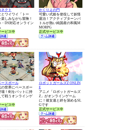
コネクト
かくりよの門
なとワイワイ「トー
可愛い式姫を使役して妖怪
を楽しみながら冒険！
退治！アクティブターンバ
ホ・DS対応オンライン
トルが熱い純国産の和風M
ム
MORPG
サービス中
正式サービス中
ベースボール
ロボットガールズZ ONLIN
志の世界にベースボー
E
登場！剣をバットに持
アニメ「ロボットガールズ
えて戦うオンラインゲ
Z」がオンラインゲーム
に！彼女達と絆を深めるSL
サービス中
Gです
正式サービス中