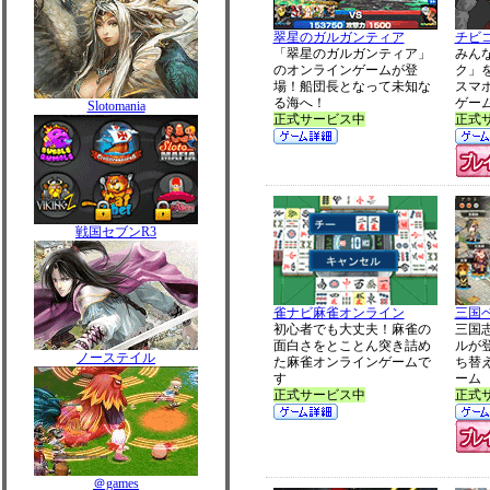
翠星のガルガンティア
チビ
「翠星のガルガンティア」
みん
のオンラインゲームが登
ク」
場！船団長となって未知な
スマ
る海へ！
ゲー
Slotomania
正式サービス中
正式
戦国セブンR3
雀ナビ麻雀オンライン
三国
初心者でも大丈夫！麻雀の
三国
面白さをとことん突き詰め
ルが
ノーステイル
た麻雀オンラインゲームで
ち替
す
ーム
正式サービス中
正式
＠games