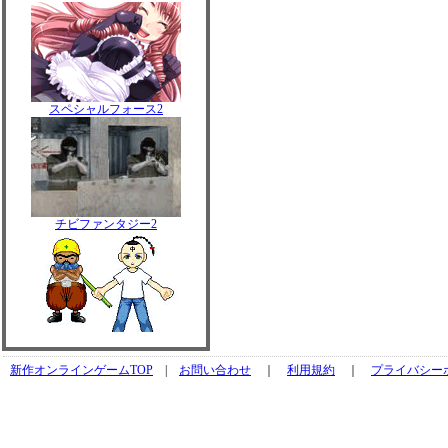
スペシャルフォース2
チビファンタジー2
新作オンラインゲームTOP
|
お問い合わせ
｜
利用規約
｜
プライバシー