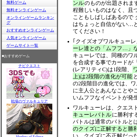
無料ゲーム
ンル
のものが出題されま
程難しいものはなく、且
無料オンラインゲーム
こともしばしばあるので
オンラインゲームランキン
グ
はちょっと自信がない…
おすすめオンラインゲーム
てください！
人気オンラインゲーム
｢クイズオブワルキューレ
ゲームサイト一覧
ーレ達との「ムフフ…」
キューレでは、同種のワルキ
■おすすめゲーム
を合成する事でカードが
チビクエスト
(レアリティC)は1段階、
上)は2段階の進化が可能
の2段階目の進化では、
に主人公とあんなことや
いムフフなイベントが発
戦場のヴァルキュリア
ワルキューレは、クエス
キューレバトル
に勝利す
バトルは通常のバトルと
のクイズに正解すると勝
い、クイズに不正解だっ
Shadow of Eclipse