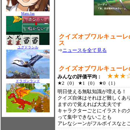
Maru-Jan
クイズオブワルキューレ
ス
ユグドラシル
⇒
ニュースを全て見る
クイズオブワルキューレ
★★★
みんなの評価平均：
ドラゴンランド
★2（0） ★1（0） ★0（1）
明日使える無駄知識が増える！
クイズ自体はそれほど難しくあ
ますので覚えれば大丈夫です
キャラクターごとにイラストの
って集中できないことも
アレなシーンがフルボイスなと