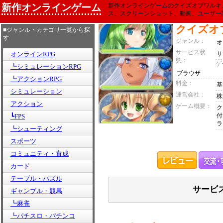
新作オンラインゲーム
新作オンラインゲームのクイズオブワルキ
ス、スクリーンショット、動画、ユーザー
クイズオ
■ジャンル・カテゴリ一覧から探
す
ジャンル：
オ
サービス状
オンラインRPG
サ
態：
ゲ
┗シミュレーションRPG
ブラウザ
┗アクションRPG
料金：
基
シミュレーション
運営会社：
株
アクション
ゲーム概要：
ク
付
┗FPS
ラ
┗シューティング
スポーツ
コミュニティ・育成
カード
テーブル・パズル
サービ
ギャンブル・競馬
┗麻雀
┗パチスロ・パチンコ