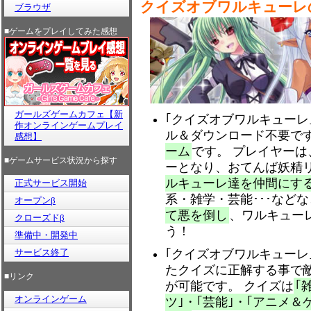
クイズオブワルキューレ
ブラウザ
■ゲームをプレイしてみた感想
ガールズゲームカフェ【新
｢クイズオブワルキューレ
作オンラインゲームプレイ
ル＆ダウンロード不要で
感想】
ーム
です。 プレイヤーは
■ゲームサービス状況から探す
ーとなり、おてんば妖精
ルキューレ達を仲間にす
正式サービス開始
系・雑学・芸能･･･など
オープンβ
て悪を倒し
、ワルキュー
クローズドβ
う！
準備中・開発中
サービス終了
｢クイズオブワルキューレ
たクイズに正解する事で
■リンク
が可能です。 クイズは
｢
オンラインゲーム
ツ｣・｢芸能｣・｢アニメ