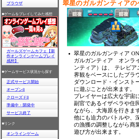
翠星のガルガンティアの
ブラウザ
■ゲームをプレイしてみた感想
ガールズゲームカフェ【新
翠星のガルガンティア ONL
作オンラインゲームプレイ
ガルガンティア オンラ
感想】
ンティア）は、 テレビ
■ゲームサービス状況から探す
界観をベースにしたブラ
ダウンロード・インスト
正式サービス開始
に遊ぶことが出来ます。
オープンβ
プレイヤーは広大な宇宙
クローズドβ
副官であるイザベラや住
準備中・開発中
ながら、大海原を行きま
サービス終了
他にも迫力のバトルや、
■リンク
の漁獲の調整しながら商
遊び方が出来ます。
オンラインゲーム