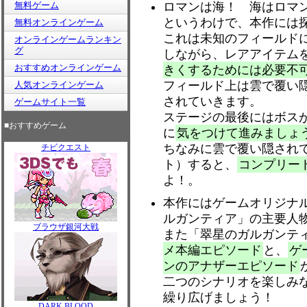
無料ゲーム
ロマンは海！ 海はロマ
というわけで、本作には
無料オンラインゲーム
これは未知のフィールド
オンラインゲームランキン
グ
しながら、レアアイテム
おすすめオンラインゲーム
きくするためには必要不
フィールド上は雲で覆い
人気オンラインゲーム
されていきます。
ゲームサイト一覧
ステージの最後にはボス
■おすすめゲーム
に
気をつけて進みましょ
ちなみに雲で覆い隠され
チビクエスト
ト）すると、
コンプリー
よ！。
本作にはゲームオリジナ
ルガンティア」の主要人
ブラウザ銀河大戦
また「翠星のガルガンテ
メ本編エピソード
と、
ゲ
ンのアナザーエピソード
二つのシナリオを楽しみ
繰り広げましょう！
DARK BLOOD