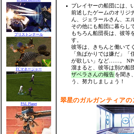
プレイヤーの船団には、
前述したゲームのオリジ
ん、ジェラールさん、エ
その他にも船団に暮らし
もちろん船団長は、彼等
プリストンテール
す。
彼等は、きちんと働いて
「魚ばかりでは嫌だ」「
が欲しい」など……。 N
溜まると、彼等は別の船
FCマネージャー
ザベラさんの報告
を聞き
う、努力しましょう！
翠星のガルガンティアの
PAL Planet