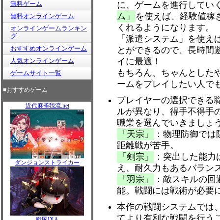
無料ゲーム
に、ゲームを進行してい
ム」
を使えば、経験値稼
無料オンラインゲーム
くれるようになります。
オンラインゲームランキン
グ
「派遣システム」を使え
おすすめオンラインゲーム
とができるので、長時間
イに最適！
人気オンラインゲーム
もちろん、ちゃんとした
ゲームサイト一覧
ームをプレイしたい人で
■おすすめゲーム
プレイヤーの選択できる
近代麻雀我流.net
ルが異なり、得手不得手
職業を選んでいきましょ
「天宗」
：物理防御では
距離戦が苦手。
「剣宗」
：突出した能力
ダンジョンストライカー
え、耐久力もあるバラン
「羽宗」
：敵スキルの回
能。戦闘には戦術が必要
本作の戦闘システムでは
てより有利な戦闘を行う
戦国IXA