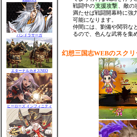
戦闘中の
支援攻撃
、敵の
満たせば戦闘開幕時に強
可能になります。
仲間には、劉備や関羽な
るので、色んな武将を集
パンドラサーガ
幻想三国志WEBのスク
エターナルカオスNEO
ヒーローズ インフィニティ