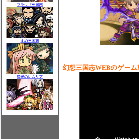
ブラウザ三国志
まめ三国志
幻想三国志WEBのゲーム
燐光のレムリア