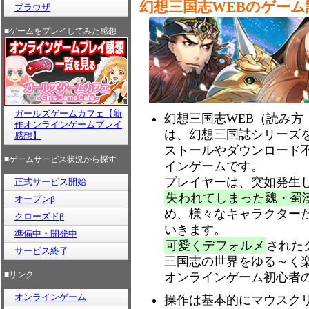
幻想三国志WEBのゲーム
ブラウザ
■ゲームをプレイしてみた感想
ガールズゲームカフェ【新
幻想三国志WEB（読み方
作オンラインゲームプレイ
は、幻想三国誌シリーズを
感想】
ストールやダウンロード
■ゲームサービス状況から探す
インゲームです。
プレイヤーは、突如発生
正式サービス開始
失われてしまった魏・蜀
オープンβ
め、様々なキャラクター
クローズドβ
いきます。
準備中・開発中
可愛くデフォルメ
された
サービス終了
三国志の世界をゆる～く
■リンク
オンラインゲーム初心者
オンラインゲーム
操作は基本的にマウスク