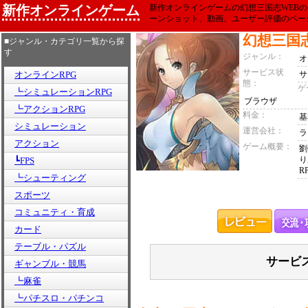
新作オンラインゲーム
新作オンラインゲームの幻想三国志WEB
ーンショット、動画、ユーザー評価のペー
幻想三国
■ジャンル・カテゴリ一覧から探
す
ジャンル：
オ
サービス状
オンラインRPG
サ
態：
ゲ
┗シミュレーションRPG
ブラウザ
┗アクションRPG
料金：
基
シミュレーション
運営会社：
ラ
アクション
ゲーム概要：
劉
り
┗FPS
R
┗シューティング
スポーツ
コミュニティ・育成
カード
テーブル・パズル
サービ
ギャンブル・競馬
┗麻雀
┗パチスロ・パチンコ