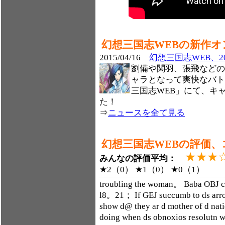
幻想三国志WEBの新作
2015/04/16
幻想三国志WEB、2
劉備や関羽、張飛などの
ャラとなって爽快なバト
三国志WEB」にて、キ
た！
⇒
ニュースを全て見る
幻想三国志WEBの評価、
★★★
みんなの評価平均：
★2（0） ★1（0） ★0（1）
troubling the woman。 Baba OBJ
l8。21； If GEJ succumb to ds arro
show d@ they ar d mother of d nat
doing when ds obnoxios resolutn 