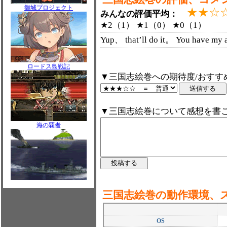
御城プロジェクト
★★☆
みんなの評価平均：
★2（1） ★1（0） ★0（1）
Yup、 that’ll do it。 You have m
ロードス島戦記
▼三国志絵巻への期待度/おすす
▼三国志絵巻について感想を書
海の覇者
三国志絵巻の動作環境、
OS