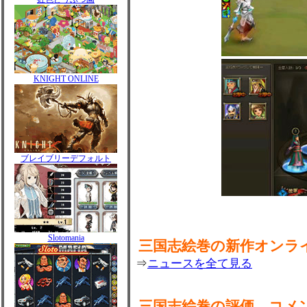
KNIGHT ONLINE
ブレイブリーデフォルト
Slotomania
三国志絵巻の新作オンラ
⇒
ニュースを全て見る
三国志絵巻の評価、コメ