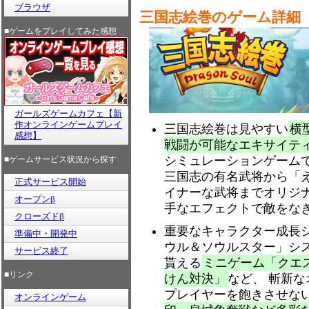
ブラウザ
三国志絵巻のゲーム詳細
■ゲームをプレイしてみた感想
ガールズゲームカフェ【新
作オンラインゲームプレイ
三国志絵巻は見やすい
横
感想】
戦闘が可能なエキサイテ
シミュレーションゲーム
■ゲームサービス状況から探す
三国志の有名武将から「
正式サービス開始
イナーな武将までオリジ
オープンβ
手なエフェクトで敵をな
クローズドβ
重要なキャラクター成長
準備中・開発中
ウル＆ソウルスター」シ
サービス終了
貰える
ミニゲーム「クエ
■リンク
けん対決」
など、 斬新
プレイヤーを飽きさせな
オンラインゲーム