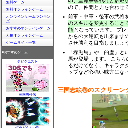
印、皇城争奪戦など多彩な
無料ゲーム
ので、仲間と力を合わせ
無料オンラインゲーム
前軍・中軍・後軍の武将
オンラインゲームランキン
グ
のスキルを変更すること
おすすめオンラインゲーム
能
となっています。 プ
人気オンラインゲーム
からの大逆転も出来ます
させ勝利を目指しましょ
ゲームサイト一覧
「赤兎馬」や「的盧」と
■おすすめゲーム
馬が登場します。 こち
チビクエスト
るだけでなく、キャラク
ップなど心強い味方にな
三国志絵巻のスクリーン
三国志外伝
虹色どうぶつ園