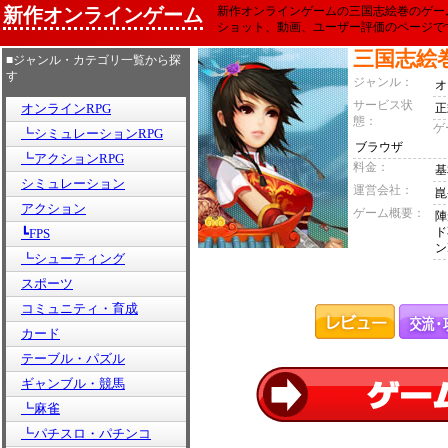
新作オンラインゲーム
新作オンラインゲームの三国志絵巻のゲー
ショット、動画、ユーザー評価のページで
三国志絵
■ジャンル・カテゴリ一覧から探
す
ジャンル：
オ
サービス状
オンラインRPG
正
態：
ゲ
┗シミュレーションRPG
ブラウザ
┗アクションRPG
料金：
基
シミュレーション
運営会社：
崑
アクション
ゲーム概要：
陣
ド
┗FPS
ン
┗シューティング
スポーツ
コミュニティ・育成
カード
テーブル・パズル
ギャンブル・競馬
┗麻雀
┗パチスロ・パチンコ