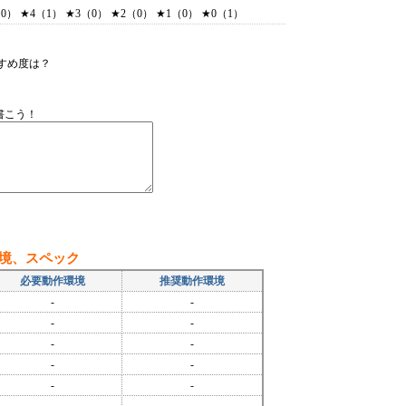
） ★4（1） ★3（0） ★2（0） ★1（0） ★0（1）
すめ度は？
書こう！
環境、スペック
必要動作環境
推奨動作環境
-
-
-
-
-
-
-
-
-
-