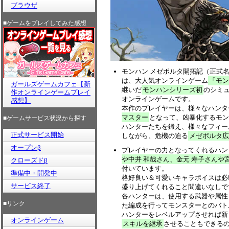
ブラウザ
■ゲームをプレイしてみた感想
モンハン メゼポルタ開拓記（正式
は、大人気オンラインゲーム
「モン
ガールズゲームカフェ【新
継いだ
モンハンシリーズ初
のシミュ
作オンラインゲームプレイ
オンラインゲームです。
感想】
本作のプレイヤーは、様々なハンタ
マスター
となって、凶暴化するモン
■ゲームサービス状況から探す
ハンターたちを鍛え、様々なフィー
正式サービス開始
しながら、危機の迫る
メゼポルタ広
オープンβ
プレイヤーの力となってくれるハン
や中井 和哉さん、金元 寿子さんや
クローズドβ
付いています。
準備中・開発中
格好良い＆可愛いキャラボイスは必
サービス終了
盛り上げてくれること間違いなしで
各ハンターは、使用する武器や属性
■リンク
た編成を行ってモンスターとのバト
ハンターをレベルアップさせれば新
オンラインゲーム
スキルを継承
させることもできる