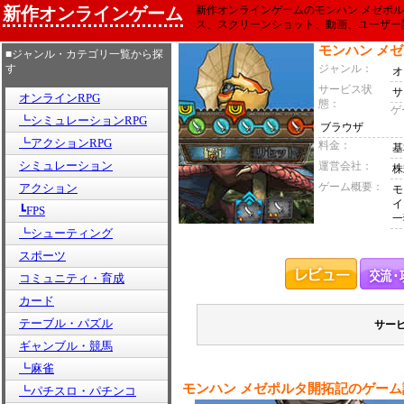
新作オンラインゲーム
新作オンラインゲームのモンハン メゼポ
ス、スクリーンショット、動画、ユーザー
モンハン メ
■ジャンル・カテゴリ一覧から探
す
ジャンル：
オ
サービス状
サ
オンラインRPG
態：
ゲ
┗シミュレーションRPG
ブラウザ
┗アクションRPG
料金：
基
シミュレーション
運営会社：
株
ゲーム概要：
アクション
モ
イ
┗FPS
一
┗シューティング
スポーツ
コミュニティ・育成
カード
テーブル・パズル
サー
ギャンブル・競馬
┗麻雀
モンハン メゼポルタ開拓記のゲーム
┗パチスロ・パチンコ