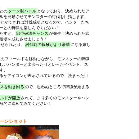
との
ターン制バトル
となっており、決められたア
ルを発動させてモンスターの討伐を目指します。
ことができれば討伐成功となるので、ハンターたち
ーとの狩猟を楽しんでください！
たすと、
部位破壊チャンス
が発生！決められた武
破壊を成功させましょう！
させられたり、
討伐時の報酬がより豪華
になる嬉し
状のフィールドを移動しながら、モンスターの狩猟
しいハンターと出会ったりといったイベント、ス
す。
るかアイコンが表示されているので、決まった目
。
スを動き回る
ので、思わぬところで狩猟が始まる
ルドが開放
されて、より多くのモンスターやハン
極的に進めてみてください！
リーンショット