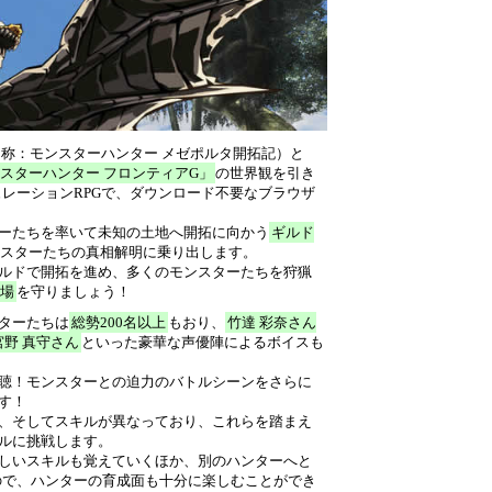
名称：モンスターハンター メゼポルタ開拓記）と
スターハンター フロンティアG」
の世界観を引き
レーションRPGで、ダウンロード不要なブラウザ
ーたちを率いて未知の土地へ開拓に向かう
ギルド
スターたちの真相解明に乗り出します。
ルドで開拓を進め、多くのモンスターたちを狩猟
場
を守りましょう！
ターたちは
総勢200名以上
もおり、
竹達 彩奈さん
宮野 真守さん
といった豪華な声優陣によるボイスも
聴！モンスターとの迫力のバトルシーンをさらに
す！
、そしてスキルが異なっており、これらを踏まえ
ルに挑戦します。
しいスキルも覚えていくほか、別のハンターへと
ので、ハンターの育成面も十分に楽しむことができ