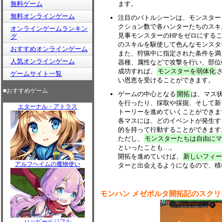
無料ゲーム
ます。
無料オンラインゲーム
注目のバトルシーンは、モンスター
クション数で各ハンターたちのスキ
オンラインゲームランキン
見事モンスターのHPをゼロにする
グ
のスキルを駆使して色んなモンスタ
おすすめオンラインゲーム
また、狩猟中に指定された条件を満
人気オンラインゲーム
器種、属性などで攻撃を行い、部位
成功すれば、
モンスターを弱体化
ゲームサイト一覧
い恩恵を受けることができます。
■おすすめゲーム
ゲームの中心となる
開拓
は、マス
を行ったり、採取や採掘、そして新
エターナル・アトラス
トーリーを進めていくことができま
各マスには、どのイベントが発生す
的を持って行動することができます
ただし、
モンスターたちは自由にマ
といったことも…。
開拓を進めていけば、
新しいフィー
アルフヘイムの魔物使い
ターと出会えるようになるので、積
モンハン メゼポルタ開拓記のスク
ハッピーベジフル