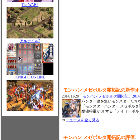
The WAR2
アルテイル2
KNIGHT ONLINE
モンハン メゼポルタ開拓記の新作
2014/11/28
モンハン メゼポルタ開拓記、201
ハンター達を集いモンスターたち
「モンスターハンター メゼポルタ開
酬獲得量がUPする「デイリーポ
⇒
ニュースを全て見る
モンハン メゼポルタ開拓記の評価