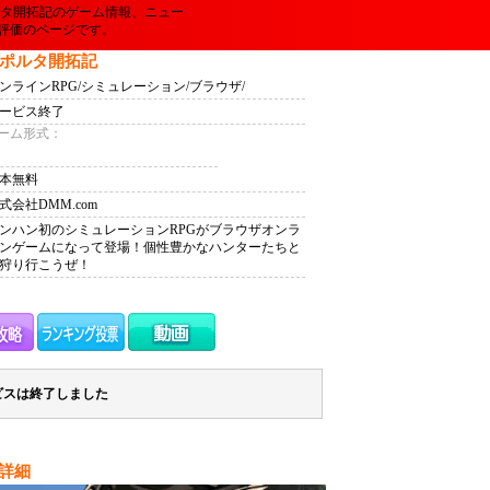
ルタ開拓記のゲーム情報、ニュー
評価のページです。
ゼポルタ開拓記
ンラインRPG/シミュレーション/ブラウザ/
ービス終了
ーム形式：
本無料
式会社DMM.com
ンハン初のシミュレーションRPGがブラウザオンラ
ンゲームになって登場！個性豊かなハンターたちと
狩り行こうぜ！
ビスは終了しました
詳細