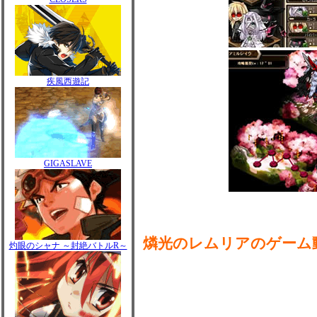
疾風西遊記
GIGASLAVE
燐光のレムリアのゲーム
灼眼のシャナ ～封絶バトルR～