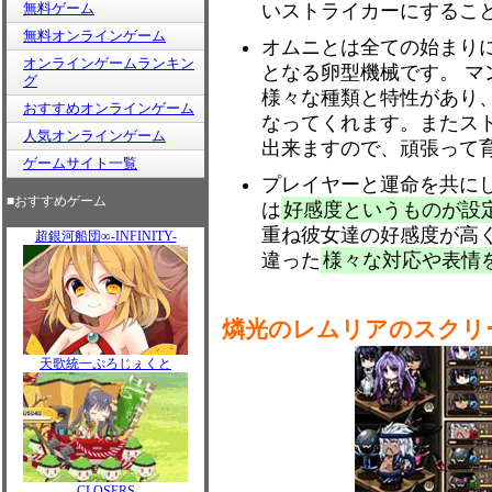
無料ゲーム
いストライカーにするこ
無料オンラインゲーム
オムニとは全ての始まり
オンラインゲームランキン
となる卵型機械です。 
グ
様々な種類と特性があり
おすすめオンラインゲーム
なってくれます。またス
人気オンラインゲーム
出来ますので、頑張って
ゲームサイト一覧
プレイヤーと運命を共に
■おすすめゲーム
は
好感度というものが設
重ね彼女達の好感度が高
超銀河船団∞-INFINITY-
違った
様々な対応や表情
燐光のレムリアのスクリ
天歌統一ぷろじぇくと
CLOSERS