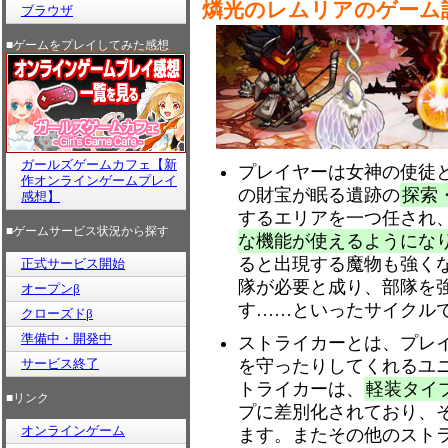
燐光のレムリアのゲーム
ブラウザ
■ゲームをプレイしてみた感想
ガールズゲームカフェ【新
プレイヤーは女神の使徒
作オンラインゲームプレイ
の財宝が眠る遺跡の
探索
感想】
するエリアを一つ任され
■ゲームサービス状況から探す
な機能が使えるようにな
ると出現する魔物も強く
正式サービス開始
隊が必要と成り、部隊を
オープンβ
す……といったサイクル
クローズドβ
準備中・開発中
ストライカーとは、プレ
サービス終了
を守ったりしてくれるユ
トライカーは、
軽装タイ
■リンク
プに差別化されており、
オンラインゲーム
ます。またその他のスト