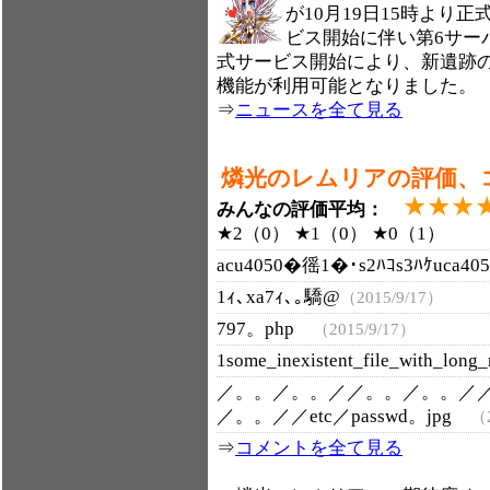
が10月19日15時より
ビス開始に伴い第6サー
式サービス開始により、新遺跡
機能が利用可能となりました。
⇒
ニュースを全て見る
燐光のレムリアの評価、
★★★
みんなの評価平均：
★2（0） ★1（0） ★0（1）
acu4050�徭1�･s2ﾊｺs3ﾊｹuca4
1ｨ､xa7ｨ､｡驕@
（2015/9/17）
797。php
（2015/9/17）
1some_inexistent_file_with_lo
／。。／。。／／。。／。。／
／。。／／etc／passwd。jpg
（2
⇒
コメントを全て見る