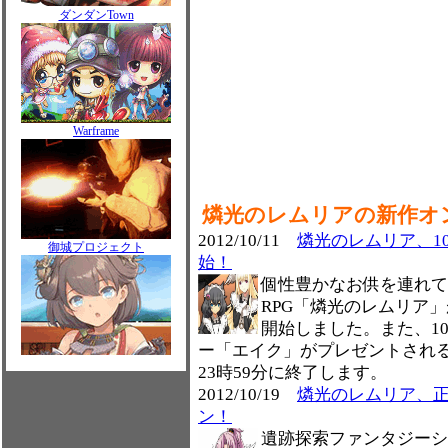
ダンダンTown
Warframe
燐光のレムリアの新作オ
2012/10/11
燐光のレムリア、10
御城プロジェクト
始！
個性豊かなお供を連れて
RPG「燐光のレムリア」
開始しました。また、1
ー「エイク」がプレゼントされる
23時59分に終了します。
2012/10/19
燐光のレムリア、
ン！
遺跡探索ファンタジーシ