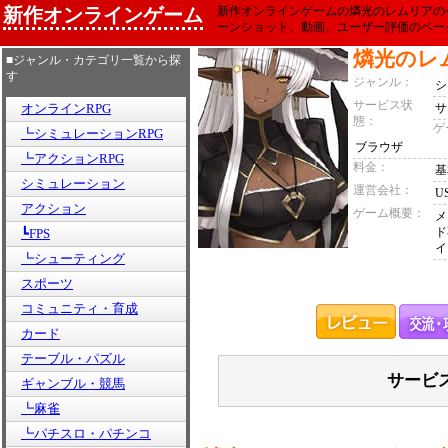
新作オンラインゲーム
新作オンラインゲームの燐光のレムリアの
ーンショット、動画、ユーザー評価のペー
燐光のレ
■ジャンル・カテゴリ一覧から探
す
ジャンル：
シ
サービス状
オンラインRPG
サ
態：
ゲ
┗シミュレーションRPG
ブラウザ
┗アクションRPG
料金：
基
シミュレーション
運営会社：
U
アクション
ゲーム概要：
メ
ド
┗FPS
イ
┗シューティング
スポーツ
コミュニティ・育成
カード
テーブル・パズル
サービ
ギャンブル・競馬
┗麻雀
┗パチスロ・パチンコ