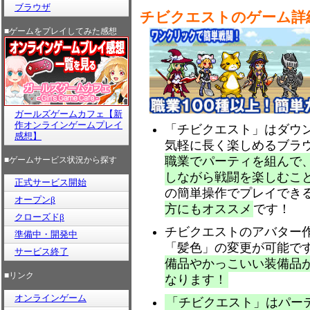
ブラウザ
チビクエストのゲーム詳
■ゲームをプレイしてみた感想
ガールズゲームカフェ【新
作オンラインゲームプレイ
「チビクエスト」はダウ
感想】
気軽に長く楽しめるブラウ
職業でパーティを組んで
■ゲームサービス状況から探す
しながら戦闘を楽しむこ
正式サービス開始
の簡単操作でプレイでき
オープンβ
方にもオススメ
です！
クローズドβ
チビクエストのアバター
準備中・開発中
「髪色」の変更が可能です
サービス終了
備品やかっこいい装備品
■リンク
なります！
オンラインゲーム
「チビクエスト」はパー