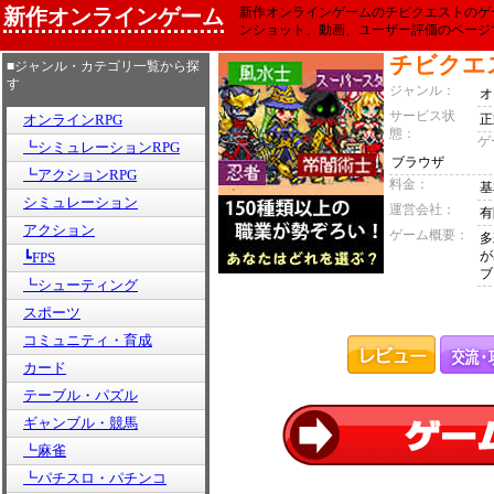
新作オンラインゲーム
新作オンラインゲームのチビクエストのゲ
ンショット、動画、ユーザー評価のページ
チビクエ
■ジャンル・カテゴリ一覧から探
す
ジャンル：
オ
サービス状
オンラインRPG
正
態：
ゲ
┗シミュレーションRPG
ブラウザ
┗アクションRPG
料金：
基
シミュレーション
運営会社：
有
アクション
ゲーム概要：
多
が
┗FPS
ブ
┗シューティング
スポーツ
コミュニティ・育成
カード
テーブル・パズル
ギャンブル・競馬
┗麻雀
┗パチスロ・パチンコ