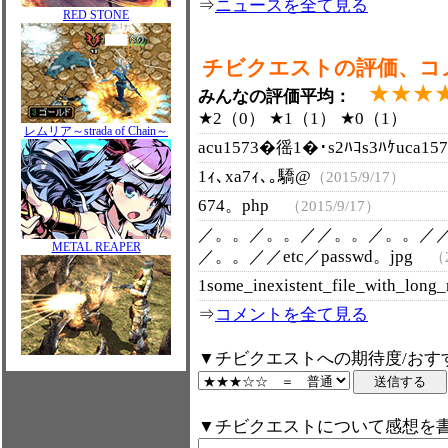
⇒
ニュースを全て見る
RED STONE
チビクエストの評価、コ
★★★
みんなの評価平均：
★2（0） ★1（1） ★0（1）
レムリア～strada of Chain～
acu1573�徭1�･s2ﾊｺs3ﾊｹuca1
1ｨ､xa7ｨ､｡驕@
（2015/9/17）
674。php
（2015/9/17）
／。。／。。／／。。／。。／
METAL REAPER
／。。／／etc／passwd。jpg
（2
1some_inexistent_file_with_lo
⇒
コメントを全て見る
▼チビクエストへの期待度/おす
▼チビクエストについて感想を