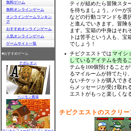
無料ゲーム
ティが組めたら冒険スタ
無料オンラインゲーム
を待ちましょう。バーが
などの行動コマンドを選
オンラインゲームランキン
グ
と進んでいきます。冒険
おすすめオンラインゲーム
ます。宝箱の中身はそれ
人気オンラインゲーム
トは苦手という人も、宝
でしょう！
ゲームサイト一覧
チビクエストでは
マイシ
■おすすめゲーム
しているアイテムを売る
ナポレオン
テムを100個預けること
るマイルームが持てたり
ないチケットが購入でき
らメッセージが受け取れ
エストがもっと楽しくな
ベジモン農場
チビクエストのスクリー
マジカルフォーゼプリズムガール