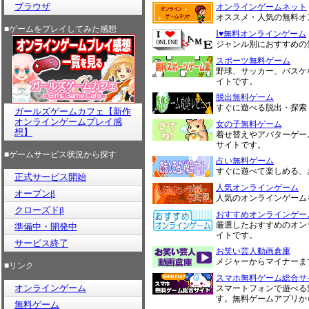
ブラウザ
オンラインゲームネット
オススメ・人気の無料オ
■ゲームをプレイしてみた感想
I♥無料オンラインゲーム
ジャンル別におすすめの
スポーツ無料ゲーム
野球、サッカー、バスケ
イトです。
脱出無料ゲーム
すぐに遊べる脱出・探索
ガールズゲームカフェ【新作
オンラインゲームプレイ感
女の子無料ゲーム
想】
着せ替えやアバターゲー
サイトです。
■ゲームサービス状況から探す
占い無料ゲーム
すぐに遊べて楽しめる、
正式サービス開始
人気オンラインゲーム
オープンβ
人気のオンラインゲーム
クローズドβ
おすすめオンラインゲー
厳選したおすすめのオン
準備中・開発中
イトです。
サービス終了
お笑い芸人動画倉庫
メジャーからマイナーま
■リンク
スマホ無料ゲーム総合サ
オンラインゲーム
スマートフォンで遊べる
す。無料ゲームアプリか
無料ゲーム