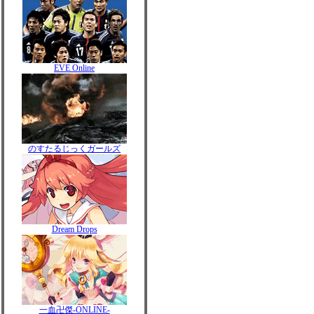
EVE Online
のすたるじっくガールズ
Dream Drops
一血卍傑-ONLINE-