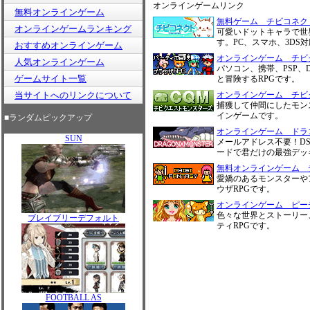
オンラインゲームリンク
無料オンラインゲーム
無料ゲーム チビコネク
オンラインゲームランキング
可愛いドットキャラで世
す。PC、スマホ、3DS
おすすめオンラインゲーム
オンラインゲーム チビ
人気オンラインゲーム
パソコン、携帯、PSP
ゲームサイト一覧
と冒険するRPGです。
当サイトへのリンクについて
オンラインゲーム チビ
捕獲して仲間にしたモン
インゲームです。
■ランダムピックアップ
オンラインゲーム ドラ
SUN
メールアドレス不要！DS
ードで君だけの最強デッ
無料オンラインゲーム 
愛嬌のあるモンスターや
ウザRPGです。
オンラインゲーム ピー
色々な世界とストーリー
ブレイブリーデフォルト
ティRPGです。
FOOTBALL AS