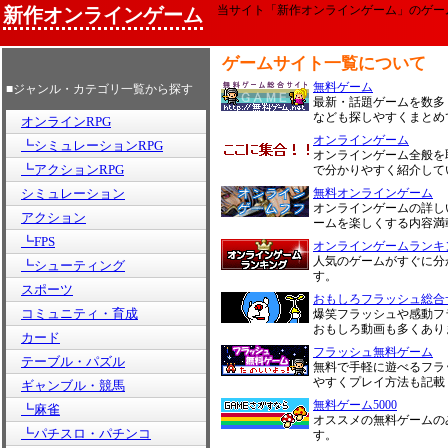
当サイト「新作オンラインゲーム」のゲー
新作オンラインゲーム
ゲームサイト一覧について
無料ゲーム
■ジャンル・カテゴリ一覧から探す
最新・話題ゲームを数多
なども探しやすくまとめ
オンラインRPG
オンラインゲーム
┗シミュレーションRPG
オンラインゲーム全般を
┗アクションRPG
で分かりやすく紹介して
シミュレーション
無料オンラインゲーム
オンラインゲームの詳し
アクション
ームを楽しくする内容満
┗FPS
オンラインゲームランキ
人気のゲームがすぐに分
┗シューティング
す。
スポーツ
おもしろフラッシュ総合
コミュニティ・育成
爆笑フラッシュや感動フ
おもしろ動画も多くあり
カード
フラッシュ無料ゲーム
テーブル・パズル
無料で手軽に遊べるフラ
やすくプレイ方法も記載
ギャンブル・競馬
無料ゲーム5000
┗麻雀
オススメの無料ゲームの
┗パチスロ・パチンコ
す。