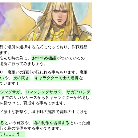
行く場所を選択する方式になっており、作戦難易
ます。
悩んだ時の為に、
おすすめ機能
がついているの
場所に行ってみましょう。
り、魔軍との戦闘が行われる事もあります。魔軍
い
や、
技の閃き
、
キャラクター同士の連携
な
ています！
シングサガ
、
ロマンシングサガ２
、
サガフロンテ
れまでのサガシリーズから各キャラクターが登場し
を見つけて、育成する事もできます。
ド派手な攻撃や、城下町の施設で冒険の手助けを
る
という施設や、
術の制作や習得する
といった施
行く為の準備をする事ができます。
手にしよう！