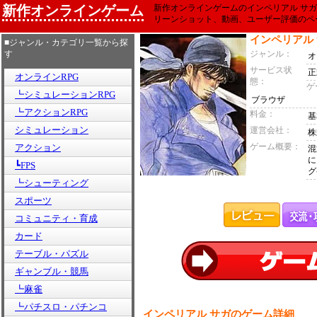
新作オンラインゲーム
新作オンラインゲームのインペリアル サ
リーンショット、動画、ユーザー評価のペ
インペリアル
■ジャンル・カテゴリ一覧から探
す
ジャンル：
オ
サービス状
正
オンラインRPG
態：
ゲ
┗シミュレーションRPG
ブラウザ
┗アクションRPG
料金：
基
シミュレーション
運営会社：
株
ゲーム概要：
アクション
混
に
┗FPS
グ
┗シューティング
スポーツ
コミュニティ・育成
カード
テーブル・パズル
ギャンブル・競馬
┗麻雀
┗パチスロ・パチンコ
インペリアル サガのゲーム詳細