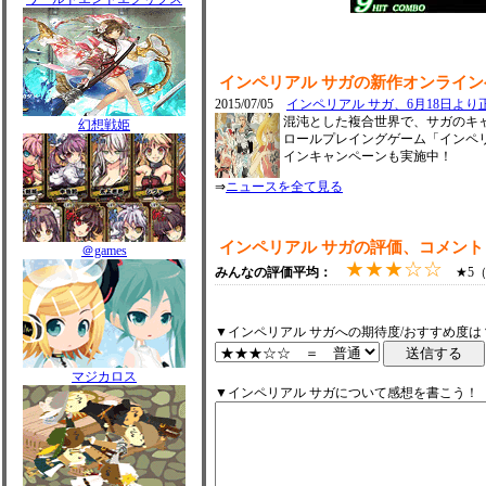
インペリアル サガの新作オンライ
2015/07/05
インペリアル サガ、6月18日よ
混沌とした複合世界で、サガのキ
幻想戦姫
ロールプレイングゲーム「インペ
インキャンペーンも実施中！
⇒
ニュースを全て見る
インペリアル サガの評価、コメント
＠games
★★★☆☆
みんなの評価平均：
★5（0
▼インペリアル サガへの期待度/おすすめ度は
マジカロス
▼インペリアル サガについて感想を書こう！