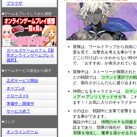
ブラウザ
■ゲームをプレイしてみた感想
冒険は、ワールドマップから自由に
ガールズゲームカフェ【新
度を見て、出撃先を考える事ができ
作オンラインゲームプレイ
どこに行けばいいかわからない時や
感想】
で、「おすすめ」が表示されている
■ゲームサービス状況から探す
冒険中は、ストーリーが展開された
との戦闘では、
コマンド選択での戦
正式サービス開始
ど、面白さがふんだんに盛り込まれ
オープンβ
仲間になるキャラクターは、
ロマン
クローズドβ
ィア
や
アンリミテッドサガ
等、こ
ます！！お気に入りのキャラクター
準備中・開発中
そのほか、戦闘中に全軍で攻撃する
サービス終了
する事ができます。
■リンク
施設の中には、
仲間のＨＰを回復す
設まであり、部隊の強化や、冒険に
オンラインゲーム
部隊を強化し、魔軍を退かせる力を