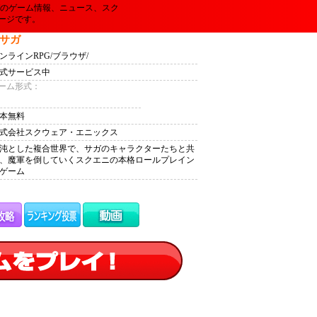
ガのゲーム情報、ニュース、スク
ージです。
 サガ
ンラインRPG/ブラウザ/
式サービス中
ーム形式：
本無料
式会社スクウェア・エニックス
沌とした複合世界で、サガのキャラクターたちと共
、魔軍を倒していくスクエニの本格ロールプレイン
ゲーム