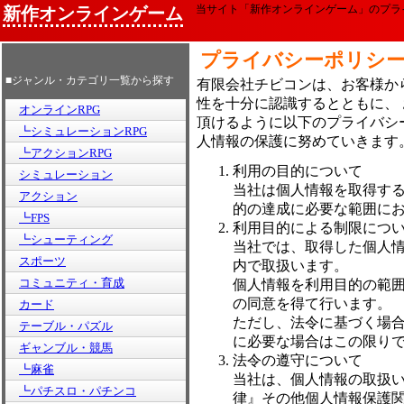
当サイト「新作オンラインゲーム」のプラ
新作オンラインゲーム
プライバシーポリシ
■ジャンル・カテゴリ一覧から探す
有限会社チビコンは、お客様か
性を十分に認識するとともに、
オンラインRPG
頂けるように以下のプライバシ
┗シミュレーションRPG
人情報の保護に努めていきます
┗アクションRPG
利用の目的について
シミュレーション
当社は個人情報を取得す
アクション
的の達成に必要な範囲に
┗FPS
利用目的による制限につ
┗シューティング
当社では、取得した個人
スポーツ
内で取扱います。
コミュニティ・育成
個人情報を利用目的の範
の同意を得て行います。
カード
ただし、法令に基づく場
テーブル・パズル
に必要な場合はこの限り
ギャンブル・競馬
法令の遵守について
┗麻雀
当社は、個人情報の取扱
┗パチスロ・パチンコ
律』その他個人情報保護