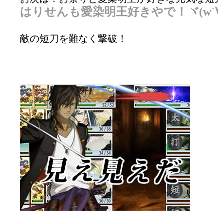
はりせんも愛染明王好きやで！ヾ(w´∀
敵の短刀を難なく撃破！