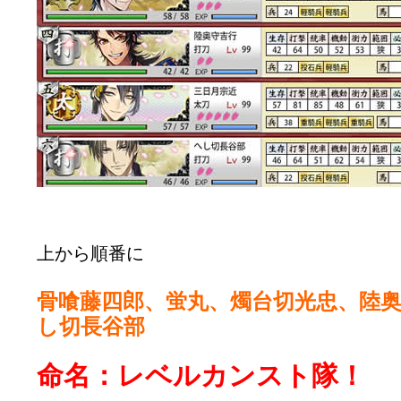
上から順番に
骨喰藤四郎、蛍丸、燭台切光忠、陸
し切長谷部
命名：レベルカンスト隊！