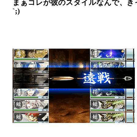
まぁコレが彼のスタイルなんで、きっ
`;)ゞ