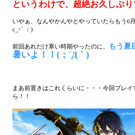
というわけで、超絶お久しぶり
いやぁ、なんやかんやとやっていたらもう6月
c_･` ；)
もう夏
前回あれだけ寒い時期やったのに、
暑いよ！！(；´Д｀)
まあ前置きはこれくらいに・・・今回プレイ
ら！！