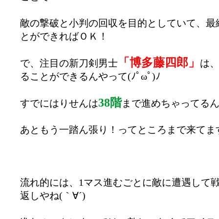
敵の撃破と小判の回収を目的としていて、最終
とができればＯＫ！
「博多藤四郎」
で、注目の新刀剣男士
は、
ることができるんやって(ﾉﾟωﾟ)ﾉ
38階
すでにはりせんは
まで進めちゃってる
あともう一踏ん張り！ってところまで来てますよ
流れ的には、1マス進むごとに敵に遭遇して
返しやね(｀∀´)