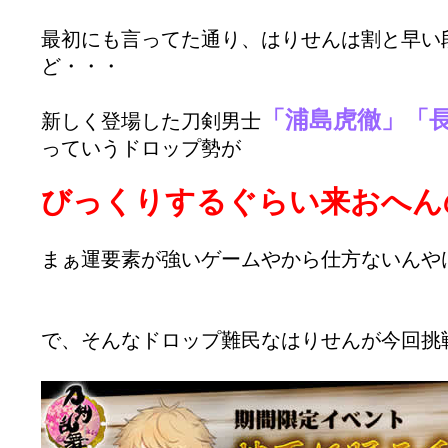
最初にも言ってた通り、はりせんは割と早い
ど・・・
「浦島虎徹」「
新しく登場した刀剣男士
っていうドロップ勢が
びっくりするぐらい来おへんのよ
まぁ運要素が強いゲームやから仕方ないんやけど
で、そんなドロップ難民なはりせんが今回挑