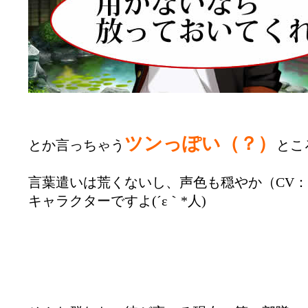
ツンっぽい（？）
とか言っちゃう
とこ
言葉遣いは荒くないし、声色も穏やか（CV
キャラクターですよ(´ε｀*人)