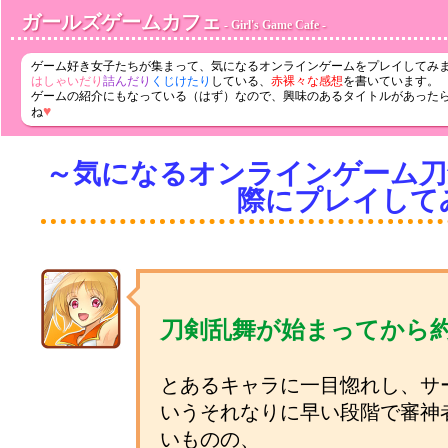
ガールズゲームカフェ
- Girl's Game Cafe -
ゲーム好き女子たちが集まって、気になるオンラインゲームをプレイしてみ
はしゃいだり
詰んだり
くじけたり
している、
赤裸々な感想
を書いています。
ゲームの紹介にもなっている（はず）なので、興味のあるタイトルがあった
♥
ね
～気になるオンラインゲーム刀剣乱
際にプレイして
刀剣乱舞が始まってから約
とあるキャラに一目惚れし、サ
いうそれなりに早い段階で審神
いものの、