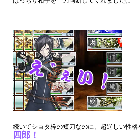
ばっちり相手を一刀両断してくれました(。ゝ
続いてショタ枠の短刀なのに、超逞しい性格
四郎！