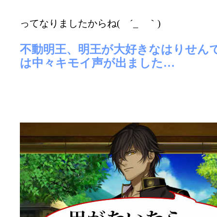
ってなりましたからね( ´_ゝ｀)
不動明王、明王が大好きなはりせん
は中々キモイ声が出ました…