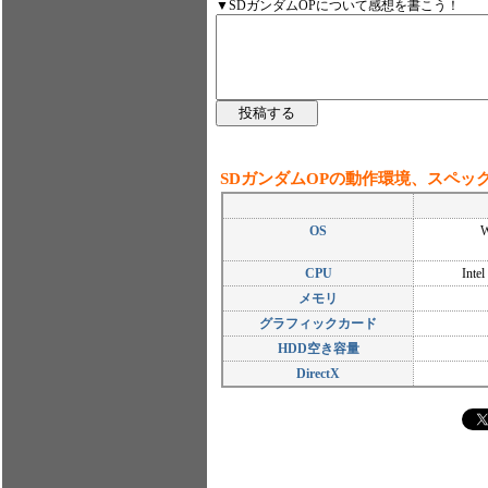
▼SDガンダムOPについて感想を書こう！
SDガンダムOPの動作環境、スペッ
OS
W
CPU
Inte
メモリ
グラフィックカード
HDD空き容量
DirectX