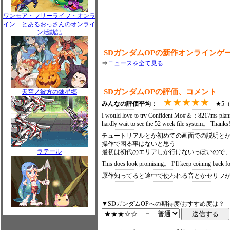
ワンモア・フリーライフ・オンラ
イン とあるおっさんのオンライ
ン活動記
SDガンダムOPの新作オンラインゲ
⇒
ニュースを全て見る
SDガンダムOPの評価、コメント
天穹ノ彼方の錬星郷
★★★★★
みんなの評価平均：
★5（0
I would love to try Confident Mo#＆；8217ms planne
hardly wait to see the 52 week file system。 Than
チュートリアルとか初めての画面での説明と
操作で困る事はないと思う
ラテール
最初は初代のエリアしか行けないっぽいので
This does look promising。 I’ll keep coinmg bac
原作知ってると途中で使われる音とかセリフが楽
▼SDガンダムOPへの期待度/おすすめ度は？