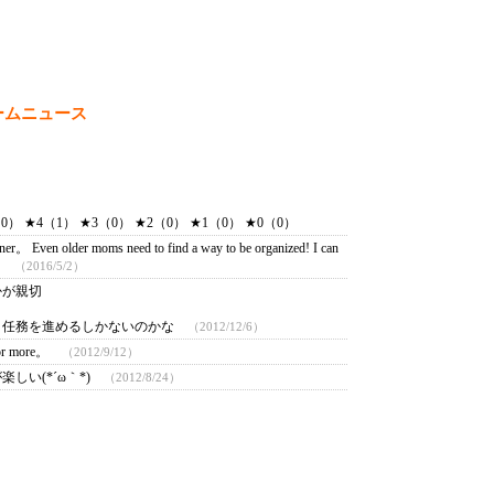
ームニュース
） ★4（1） ★3（0） ★2（0） ★1（0） ★0（0）
r。 Even older moms need to find a way to be organized! I can
ks!
（2016/5/2）
かが親切
、任務を進めるしかないのかな
（2012/12/6）
k for more。
（2012/9/12）
しい(*´ω｀*)
（2012/8/24）