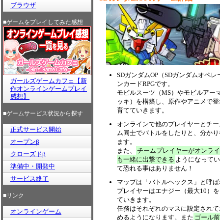
ブラウザ
■ゲームをプレイしてみた感想
SDガンダムOP（SDガンダムオペ
ガールズゲームカフェ【新
ンカードRPGです。
作オンラインゲームプレイ
モビルスーツ（MS）やモビルアー
感想】
ッキ）を構築し、原作やアニメで登
育てていきます。
■ゲームサービス状況から探す
オンラインで他のプレイヤーとチー
正式サービス開始
ム同士でバトルをしたりと、分かり
オープンβ
ます。
また、
チームプレイヤーがオンライ
クローズドβ
も一緒に出撃できる
ようになってい
準備中・開発中
て恐れる事はありません！
サービス終了
マップは「バトルヘックス」と呼ば
プレイヤーはエナジー（最大10）
■リンク
ていきます。
任務はそれぞれのマスに設定されて
オンラインゲーム
めるようになります。また
ゴール前