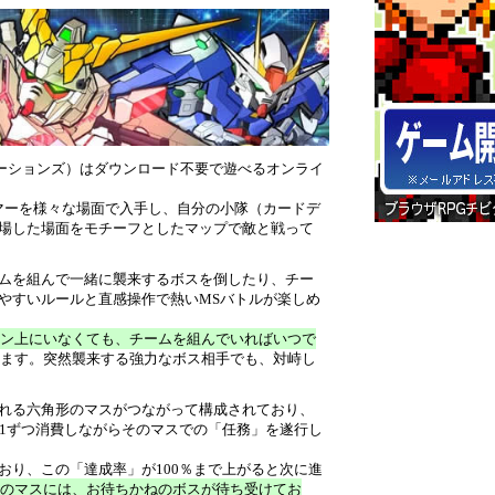
レーションズ）はダウンロード不要で遊べるオンライ
マーを様々な場面で入手し、自分の小隊（カードデ
場した場面をモチーフとしたマップで敵と戦って
ムを組んで一緒に襲来するボスを倒したり、チー
やすいルールと直感操作で熱いMSバトルが楽しめ
ン上にいなくても、チームを組んでいればいつで
ます。突然襲来する強力なボス相手でも、対峙し
れる六角形のマスがつながって構成されており、
を1ずつ消費しながらそのマスでの「任務」を遂行し
おり、この「達成率」が100％まで上がると次に進
のマスには、お待ちかねのボスが待ち受けてお