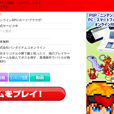
ゲーム情報、ニュース、スクリ
ジです。
P
ンラインRPG/カード/ブラウザ/
式サービス中
ーム形式：
本無料
式会社バンダイナムコオンライン
分オリジナル小隊で敵と戦ったり、他のプレイヤー
チームを組んでボスを倒す、直感操作でバトルが熱
RPG