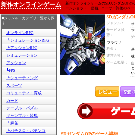
新作オンラインゲーム
新作オンラインゲームのSDガンダムOPの
ーンショット、動画、ユーザー評価のペー
SDガンダムO
■ジャンル・カテゴリ一覧から探
す
ジャンル：
オ
サービス状
正
オンラインRPG
態：
ゲ
┗シミュレーションRPG
ブラウザ
┗アクションRPG
料金：
基
シミュレーション
運営会社：
株
ゲーム概要：
アクション
自
と
┗FPS
い
┗シューティング
スポーツ
コミュニティ・育成
カード
テーブル・パズル
ギャンブル・競馬
┗麻雀
┗パチスロ・パチンコ
SDガンダムOPのゲーム詳細