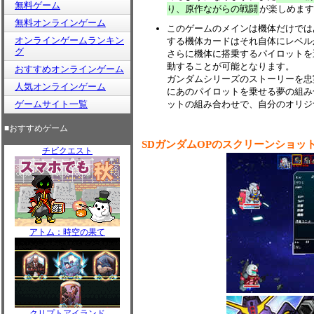
無料ゲーム
り、原作ながらの戦闘
が楽しめます
無料オンラインゲーム
このゲームのメインは機体だけでは
オンラインゲームランキン
する機体カードはそれ自体にレベル
グ
さらに機体に搭乗するパイロットを
動することが可能となります。
おすすめオンラインゲーム
ガンダムシリーズのストーリーを忠
人気オンラインゲーム
にあのパイロットを乗せる夢の組み
ゲームサイト一覧
ットの組み合わせで、自分のオリジ
■おすすめゲーム
SDガンダムOPのスクリーンショッ
チビクエスト
アトム：時空の果て
クリプトアイランド