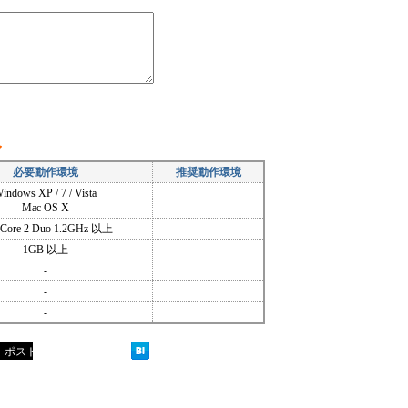
ク
必要動作環境
推奨動作環境
indows XP / 7 / Vista
Mac OS X
l Core 2 Duo 1.2GHz 以上
1GB 以上
-
-
-