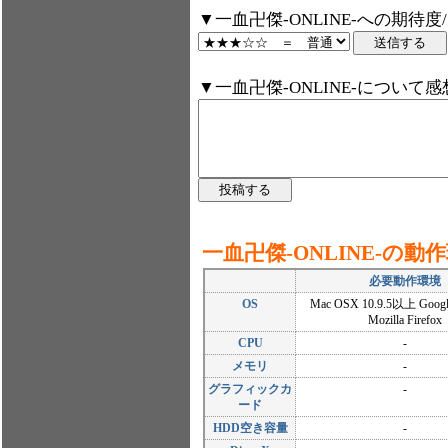
▼一血卍傑-ONLINE-への期待
▼一血卍傑-ONLINE-について
一血卍傑-ONLINE-の
必要動作環境
OS
Mac OSX 10.9.5以上 Google
Mozilla Firefox
CPU
-
メモリ
-
グラフィックカ
-
ード
HDD空き容量
-