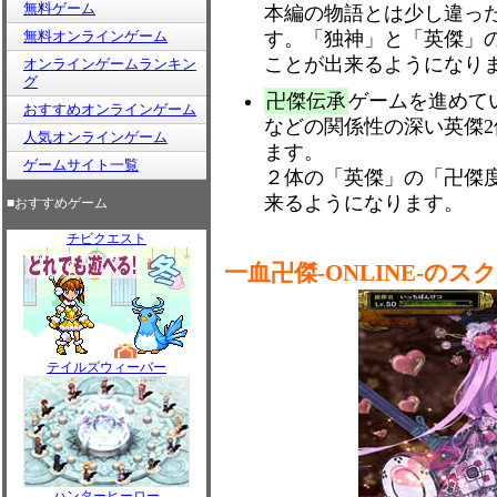
無料ゲーム
本編の物語とは少し違っ
無料オンラインゲーム
す。「独神」と「英傑」
ことが出来るようになり
オンラインゲームランキン
グ
卍傑伝承
ゲームを進めて
おすすめオンラインゲーム
などの関係性の深い英傑
人気オンラインゲーム
ます。
ゲームサイト一覧
２体の「英傑」の「卍傑
来るようになります。
■おすすめゲーム
チビクエスト
一血卍傑-ONLINE-の
テイルズウィーバー
ハンターヒーロー