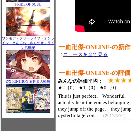
PRIDE OF SOUL
ワンモア・フリーライフ・オンラ
イン とあるおっさんのオンライ
一血卍傑-ONLINE-の
ン活動記
⇒
ニュースを全て見る
一血卍傑-ONLINE-の
★★★
みんなの評価平均：
Z/X IGNITION 五世界の輪舞
★2（0） ★1（0） ★0（0）
This is just perfect。 Wonderful。
actually hear the voices belonging 
they jump off the page、 they jum
oyster!intagelcom
（2017/3/10）