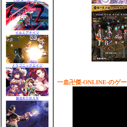
イルミアナイツ
ドラゴニックエイジ
一血卍傑-ONLINE-のゲ
新生R.O.H.A.N