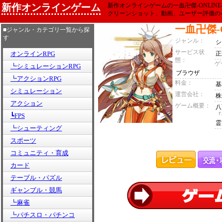
新作オンラインゲーム
新作オンラインゲームの一血卍傑-ONLIN
クリーンショット、動画、ユーザー評価の
一血卍傑-O
■ジャンル・カテゴリ一覧から探
す
ジャンル：
シ
サービス状
オンラインRPG
正
態：
ゲ
┗シミュレーションRPG
ブラウザ
┗アクションRPG
料金：
基
シミュレーション
運営会社：
株
アクション
ゲーム概要：
八
「
┗FPS
霊
┗シューティング
スポーツ
コミュニティ・育成
カード
テーブル・パズル
ギャンブル・競馬
┗麻雀
┗パチスロ・パチンコ