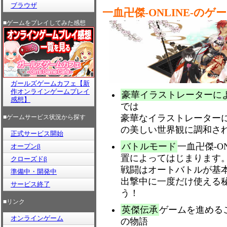
ブラウザ
一血卍傑-ONLINE-のゲ
■ゲームをプレイしてみた感想
ガールズゲームカフェ【新
作オンラインゲームプレイ
豪華イラストレーターに
感想】
では
豪華なイラストレーター
■ゲームサービス状況から探す
の美しい世界観に調和さ
正式サービス開始
バトルモード
一血卍傑-O
オープンβ
置によってはじまります
クローズドβ
戦闘はオートバトルが基
準備中・開発中
出撃中に一度だけ使える
サービス終了
う！
■リンク
英傑伝承
ゲームを進める
オンラインゲーム
の物語