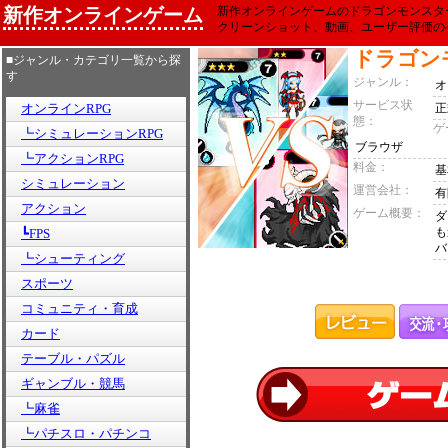
新作オンラインゲーム
新作オンラインゲームのドラゴンモンスタ
クリーンショット、動画、ユーザー評価の
ドラゴン
■ジャンル・カテゴリ一覧から探
す
ジャンル：
オ
サービス状
オンラインRPG
正
態：
ゲ
┗シミュレーションRPG
ブラウザ
┗アクションRPG
料金：
基
シミュレーション
運営会社：
有
アクション
ゲーム概要：
ダ
も
┗FPS
バ
┗シューティング
スポーツ
コミュニティ・育成
カード
テーブル・パズル
ギャンブル・競馬
┗麻雀
┗パチスロ・パチンコ