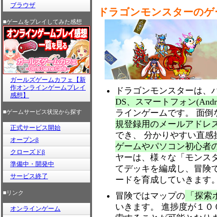
ブラウザ
ドラゴンモンスターのゲ
■ゲームをプレイしてみた感想
ガールズゲームカフェ【新
作オンラインゲームプレイ
ドラゴンモンスターは、
感想】
DS、スマートフォン(Android
ラインゲームです。 面
■ゲームサービス状況から探す
規登録用のメールアドレ
正式サービス開始
でき、 分かりやすい直感
オープンβ
ゲームやパソコン初心者
クローズドβ
ヤーは、様々な「モンス
準備中・開発中
てデッキを編成し、冒険
サービス終了
ードを育成していきます
■リンク
冒険ではマップの
「探索
いきます。 進捗度が１
オンラインゲーム