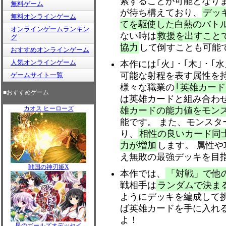
索することが可能となり
無料ゲーム
が待ち構えており、
デッ
無料オンラインゲーム
てを駆使した白熱のバト
オンラインゲームランキン
ない時は
救援を出すこと
グ
協力
して倒すことも可能
おすすめオンラインゲーム
人気オンラインゲーム
本作には｢火｣・｢木｣・｢水
可能な射程を表す属性を
ゲームサイト一覧
様々な職業の
｢英雄カード
■おすすめゲーム
は英雄カードと組み合わ
カオス ヒーローズ
雄カードの能力値をモン
能です。 また、モンス
り、
相性の良いカード同
力が増加
します。 属性
え無敗の最強デッキを目
戦国の神刃姫X
本作では、
「対戦」で他
戦相手は
ランダムで決ま
ようにデッキを編成して
ば英雄カードを手に入れ
よ！
星のガールズオデッセイ