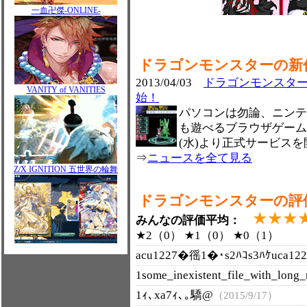
一血卍傑-ONLINE-
ドラゴンモンスターの新
2013/04/03
ドラゴンモンスター
VANITY of VANITIES
始！
パソコンは勿論、ニンテ
も遊べるブラウザゲーム｢
(水)より正式サービス
⇒
ニュースを全て見る
Z/X IGNITION 五世界の輪舞
ドラゴンモンスターの評
★★★
みんなの評価平均：
★2（0） ★1（0） ★0（1）
acu1227�徭1�･s2ﾊｺs3ﾊｹuca1
1some_inexistent_file_with_lo
1ｨ､xa7ｨ､｡驕@
（2015/9/17）