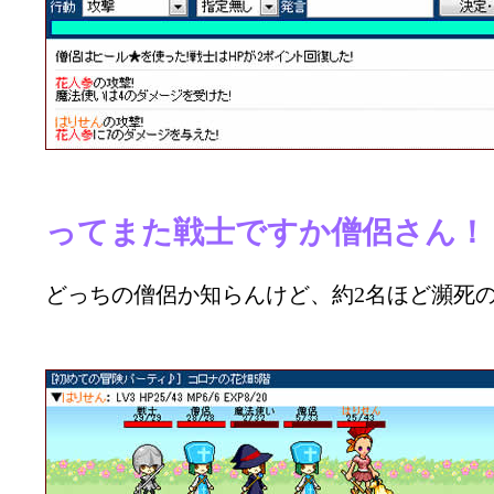
ってまた戦士ですか僧侶さん！（
どっちの僧侶か知らんけど、約2名ほど瀕死