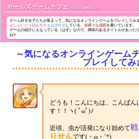
ガールズゲームカフェ
- Girl's Game Cafe -
ゲーム好き女子たちが集まって、気になるオンラインゲームをプレイしてみ
はしゃいだり
詰んだり
くじけたり
している、
赤裸々な感想
を書いています。
ゲームの紹介にもなっている（はず）なので、興味のあるタイトルがあった
♥
ね
～気になるオンラインゲーム
プレイしてみ
どうも！こんにちは、こんばん
す！！ヽ( ﾟωﾟ)ﾉ
戦
近頃、虫が活発になり始めて
りせん
です(・ω・`*)