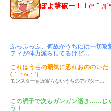
ぽよ撃破ー！！(*｀Д´*
ふっふっふ、何故かうちには一切攻
ティが体力減らしてるけど…
これはうちの覇気に恐れおののいた
(｀・ω・´)
モンスターも近寄らないうちのアバター…
この調子で次もガンガン逝き……じ
う！