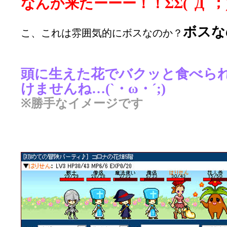
なんか来たーーー！！ΣΣ(ﾟДﾟ；
ボスな
こ、これは雰囲気的にボスなのか？
頭に生えた花でバクッと食べら
けませんね…(`・ω・´;)
※勝手なイメージです