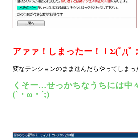
アァァ！しまったー！！Σ(ﾟДﾟ；
変なテンションのまま進んだらやってしまっ
くそー…せっかちなうちには中
(`・ω・´;)