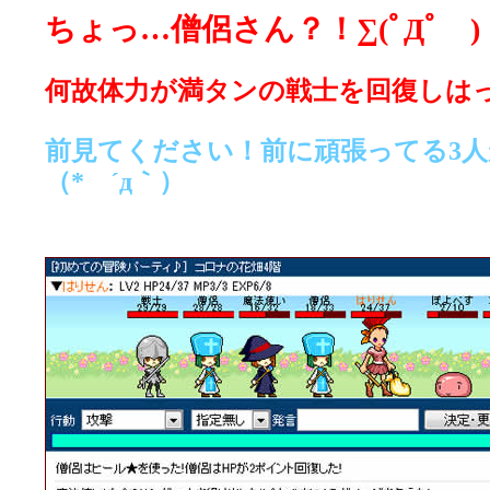
ちょっ…僧侶さん？！∑(ﾟДﾟ )
何故体力が満タンの戦士を回復しは
前見てください！前に頑張ってる3
（* ´д｀）