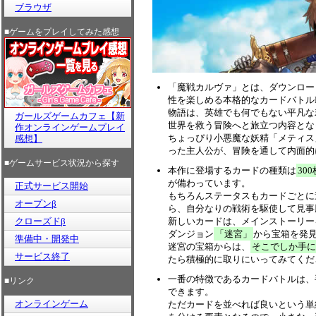
ブラウザ
■ゲームをプレイしてみた感想
「魔戦カルヴァ」とは、ダウンロー
性を楽しめる本格的なカードバトル
物語は、英雄でも何でもない平凡な
ガールズゲームカフェ【新
世界を救う冒険へと旅立つ内容とな
作オンラインゲームプレイ
ちょっぴり小悪魔な妖精「メティス
感想】
った主人公が、冒険を通して内面的
■ゲームサービス状況から探す
本作に登場するカードの種類は
30
が備わっています。
正式サービス開始
もちろんステータスもカードごとに
オープンβ
ら、自分なりの戦術を駆使して見事
クローズドβ
新しいカードは、メインストーリー
ダンジョン
「迷宮」
から宝箱を発
準備中・開発中
迷宮の宝箱からは、
そこでしか手に
サービス終了
たら積極的に取りにいってみてくだ
一番の特徴であるカードバトルは、
■リンク
できます。
オンラインゲーム
ただカードを並べれば良いという単