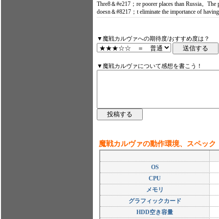
Thre8＆#e217；re poorer places than Russia。The poo
doesn＆#8217；t eliminate the importance of having 
▼魔戦カルヴァへの期待度/おすすめ度は？
▼魔戦カルヴァについて感想を書こう！
魔戦カルヴァの動作環境、スペック
OS
CPU
メモリ
グラフィックカード
HDD空き容量