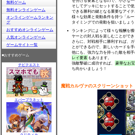
を分ける要素となるので、小さな一
無料ゲーム
そしてデッキにセットすることで使
無料オンラインゲーム
できる勝利の鍵となる重要なアイテ
様々な効果と発動条件を持つ「ルー
オンラインゲームランキン
グ
タイミングでの発動を狙いましょう
おすすめオンラインゲーム
ランキングによって様々な報酬を獲
ヤーとの対人戦を楽しむことができ
人気オンラインゲーム
さらに、対戦相手に勝利すれば、ガ
ゲームサイト一覧
とができるので、新しいカードを手
他にも、強力な力を持った敵を相手
■おすすめゲーム
レイ要素
もあります。
強敵撃破に成功すれば、
豪華なお宝
チビクエスト
ち向かいましょう！
魔戦カルヴァのスクリーンショット
エバープラネット
クリティカ