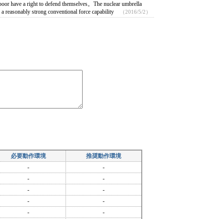
r have a right to defend themselves。The nuclear umbrella
a reasonably strong conventional force capability
（2016/5/2）
必要動作環境
推奨動作環境
-
-
-
-
-
-
-
-
-
-