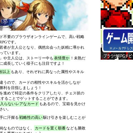
ド不要のブラウザオンラインゲームで、高い戦略
RPGです。
若者が主人公となり、偶然出会った妖精に導かれ
っています。
」や主人公は、ストーリー中も
表情豊か
！未熟だ
に成長していく様子にも注目ですよ！
0枚以上
もあり、それぞれに異なった属性やスキル
違うので、カードの相性やスキルを活かしなが
勝利を目指しましょう！
を進めて特定の条件をクリアしたり、チェス状の
見することでゲットすることができます。
入らないレアなカード
もあるので、宝箱を見かけ
さい。
手に汗握る
戦略性の高い
駆け引きを楽しむことが
純なものではなく、
カードを置く順番
なども勝敗