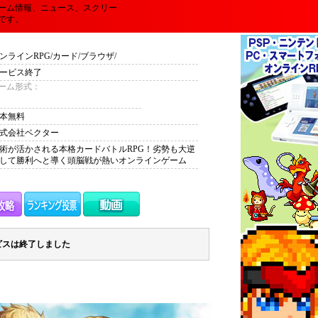
ーム情報、ニュース、スクリー
です。
ンラインRPG/カード/ブラウザ/
ービス終了
ーム形式：
本無料
式会社ベクター
術が活かされる本格カードバトルRPG！劣勢も大逆
して勝利へと導く頭脳戦が熱いオンラインゲーム
ビスは終了しました