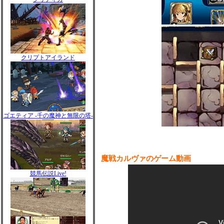
クリプトアイランド
ゴエティア -千の魔神と無限の塔-
魔戦カルヴァのゲーム動画
競馬伝説Live!