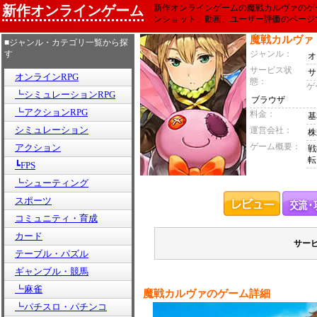
新作オンラインゲーム
新作オンラインゲームの魔戦カルヴァのゲ
ンショット、動画、ユーザー評価のページ
魔戦カルヴァ
■ジャンル・カテゴリ一覧から探
す
ジャンル：
オ
サービス状
サ
オンラインRPG
態：
ゲ
┗シミュレーションRPG
ブラウザ
┗アクションRPG
料金：
基
シミュレーション
運営会社：
株
ゲーム概要：
アクション
戦
転
┗FPS
┗シューティング
スポーツ
コミュニティ・育成
カード
サー
テーブル・パズル
ギャンブル・競馬
┗麻雀
魔戦カルヴァのゲーム詳細
┗パチスロ・パチンコ