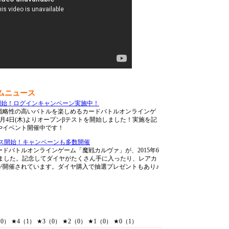
ムニュース
開始！ログインキャンペーン実施中！
戦略性の高いバトルを楽しめるカードバトルオンラインゲ
6月4日(木)よりオープンβテストを開始しました！実施を記
やイベント開催中です！
ビス開始！キャンペーンも多数開催
ドバトルオンラインゲーム「魔戦カルヴァ」が、2015年6
しました。記念してダイヤがたくさん手に入ったり、レアカ
が開催されています。ダイヤ購入で抽選プレゼントもあり♪
） ★4（1） ★3（0） ★2（0） ★1（0） ★0（1）