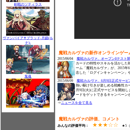
剣戟のソティラス
ヴァンパイア✝ブラッド-月戯(ル
ナ)-
魔戦カルヴァの新作オンラインゲー
2015/06/04
魔戦カルヴァ、オープンβテスト
カードの特性やスキルを活かした
ーム「魔戦カルヴァ」が、2015年
念した「ログインキャンペーン」
鬼魂
2015/06/09
魔戦カルヴァ、6月9日正式サー
熱い駆け引きが楽しめる戦略性カー
月9日(火)に正式サービスを開始
ードをゲットできるキャンペーン
⇒
ニュースを全て見る
魔戦カルヴァの評価、コメント
★★★☆☆
みんなの評価平均：
★5（0