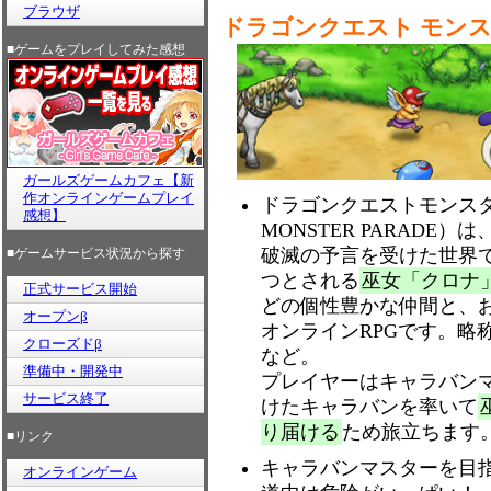
ブラウザ
ドラゴンクエスト モン
■ゲームをプレイしてみた感想
ガールズゲームカフェ【新
作オンラインゲームプレイ
ドラゴンクエストモンスター
感想】
MONSTER PARAD
破滅の予言を受けた世界
■ゲームサービス状況から探す
つとされる
巫女「クロナ
正式サービス開始
どの個性豊かな仲間と、
オープンβ
オンラインRPGです。略
クローズドβ
など。
準備中・開発中
プレイヤーはキャラバン
サービス終了
けたキャラバンを率いて
り届ける
ため旅立ちます
■リンク
キャラバンマスターを目
オンラインゲーム