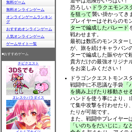
道中は危険がいっぱい！
無料ゲーム
恐ろしい
ドラクエモンス
無料オンラインゲーム
を狙って
襲い掛かってき
オンラインゲームランキン
プレイヤーはそれらのモ
グ
ターで編成したパレード
おすすめオンラインゲーム
戦わせます。
人気オンラインゲーム
最初は数匹のモンスター
ゲームサイト一覧
が、旅を続けキャラバン
■おすすめゲーム
ターで編成した賑やかで
貴方だけの最強オリジナ
チビクエスト
をお楽しみください！
ドラゴンクエストモンス
戦闘中に不思議な手袋
「
を摘み上げたり移動させ
ヌレスケパラダイス
ハンドを使う事により、
て集中攻撃を行わせたり
たりが可能です。
また、戦闘中プレイヤー
「いのちをだいじに」な
イルミアナイツ