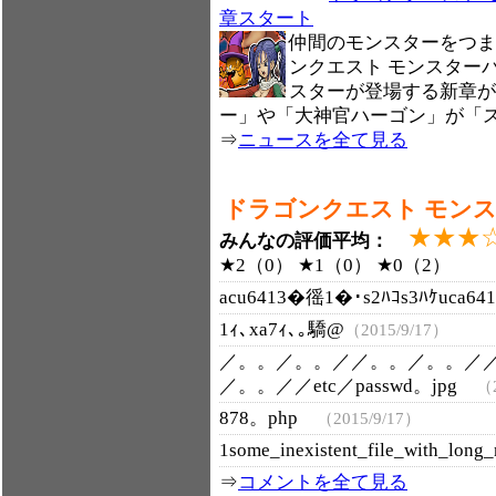
章スタート
仲間のモンスターをつま
ンクエスト モンスター
スターが登場する新章が
ー」や「大神官ハーゴン」が「
⇒
ニュースを全て見る
ドラゴンクエスト モン
★★★
みんなの評価平均：
★2（0） ★1（0） ★0（2）
acu6413�徭1�･s2ﾊｺs3ﾊｹuca6
1ｨ､xa7ｨ､｡驕@
（2015/9/17）
／。。／。。／／。。／。。／
／。。／／etc／passwd。jpg
（2
878。php
（2015/9/17）
1some_inexistent_file_with_lo
⇒
コメントを全て見る