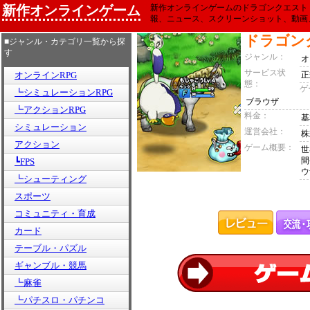
新作オンラインゲーム
新作オンラインゲームのドラゴンクエスト
報、ニュース、スクリーンショット、動画
ドラゴン
■ジャンル・カテゴリ一覧から探
す
ジャンル：
オ
サービス状
オンラインRPG
正
態：
ゲ
┗シミュレーションRPG
ブラウザ
┗アクションRPG
料金：
基
シミュレーション
運営会社：
株
アクション
ゲーム概要：
世
間
┗FPS
ウ
┗シューティング
スポーツ
コミュニティ・育成
カード
テーブル・パズル
ギャンブル・競馬
┗麻雀
┗パチスロ・パチンコ