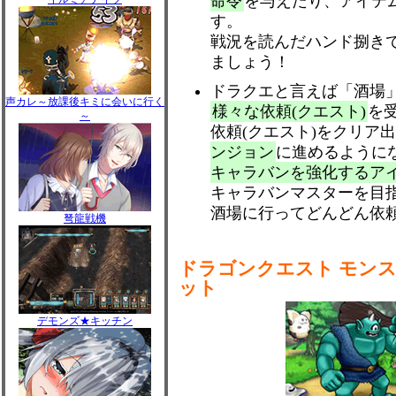
命令
を与えたり、アイテ
す。
戦況を読んだハンド捌き
ましょう！
ドラクエと言えば「酒場
声カレ～放課後キミに会いに行く
様々な依頼(クエスト)
を
～
依頼(クエスト)をクリア
ンジョン
に進めるように
キャラバンを強化するア
キャラバンマスターを目
酒場に行ってどんどん依
弩龍戦機
ドラゴンクエスト モン
ット
デモンズ★キッチン