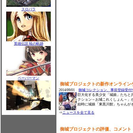
スロパラ
英雄伝説 暁の軌跡
ペーパーマン
御城プロジェクトの新作オンライン
2014/09/01
御城コレクション、事前登録受付
巨大化する美少女「城娘」たちと
クション～お城これくしょん～」
始時に城娘「東黒川館」ちゃんが
⇒
ニュースを全て見る
御城プロジェクトの評価、コメント