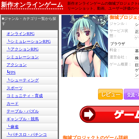
新作オンラインゲーム
新作オンラインゲームの御城プロジェクト
リーンショット、動画、ユーザー評価のペ
御城プロジェ
■ジャンル・カテゴリ一覧から探
す
ジャンル：
シ
サービス状
正
オンラインRPG
態：
ゲ
┗シミュレーションRPG
ブラウザ
┗アクションRPG
料金：
基
シミュレーション
運営会社：
株
ゲーム概要：
アクション
巨
ゲ
┗FPS
ン
┗シューティング
スポーツ
コミュニティ・育成
カード
テーブル・パズル
ギャンブル・競馬
┗麻雀
┗パチスロ・パチンコ
御城プロジェクトのゲーム詳細