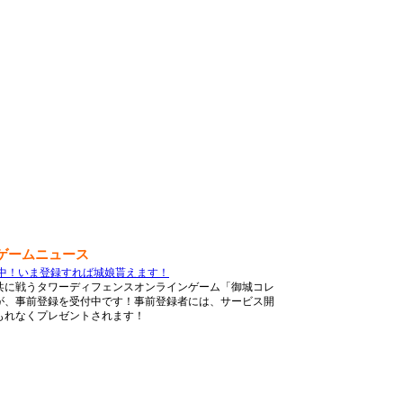
ゲームニュース
中！いま登録すれば城娘貰えます！
共に戦うタワーディフェンスオンラインゲーム「御城コレ
が、事前登録を受付中です！事前登録者には、サービス開
もれなくプレゼントされます！