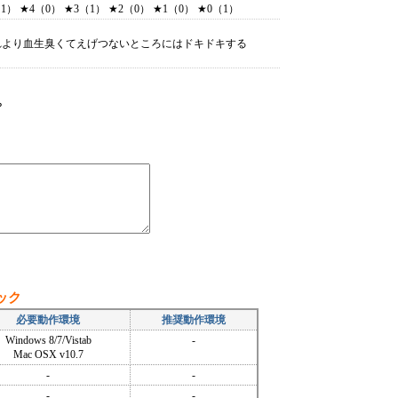
） ★4（0） ★3（1） ★2（0） ★1（0） ★0（1）
れより血生臭くてえげつないところにはドキドキする
？
ック
必要動作環境
推奨動作環境
Windows 8/7/Vistab
-
Mac OSX v10.7
-
-
-
-