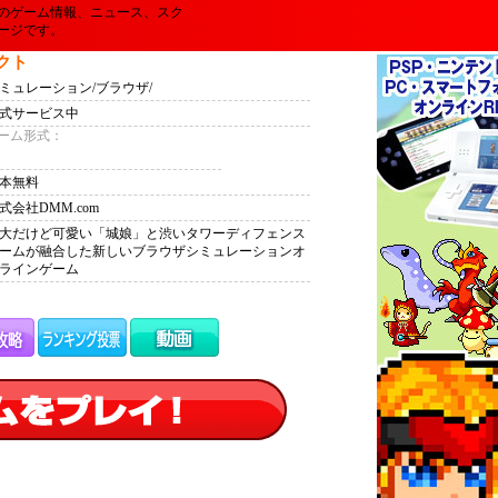
のゲーム情報、ニュース、スク
ージです。
クト
ミュレーション/ブラウザ/
式サービス中
ーム形式：
本無料
式会社DMM.com
大だけど可愛い「城娘」と渋いタワーディフェンス
ームが融合した新しいブラウザシミュレーションオ
ラインゲーム