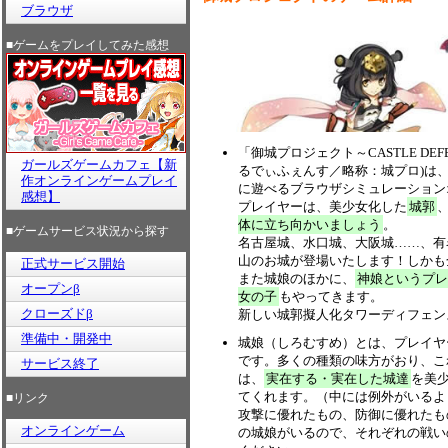
ブラウザ
■ゲームをプレイしてみた感想
「御城プロジェクト～CASTLE D
ガールズゲームカフェ【新
るでぃふぇんす／略称：城プロ)は
作オンラインゲームプレイ
に遊べるブラウザシミュレーション
感想】
プレイヤーは、美少女化した
城郭
体に立ち向かいましょう
。
■ゲームサービス状況から探す
名古屋城、水口城、大阪城……、有
山のお城が登場いたします！しかも
正式サービス開始
また城娘のほかに、
神娘というプレ
オープンβ
女の子
もやってきます。
クローズドβ
新しい城郭擬人化タワーディフェン
準備中・開発中
城娘（しろむすめ）とは、プレイヤ
です。多くの種類の味方がおり、こ
サービス終了
は、
実在する・実在した城達
を美
てくれます。（中には例外がいるよ
■リンク
攻撃に優れたもの、防御に優れたも
オンラインゲーム
の城娘がいるので、それぞれの戦い