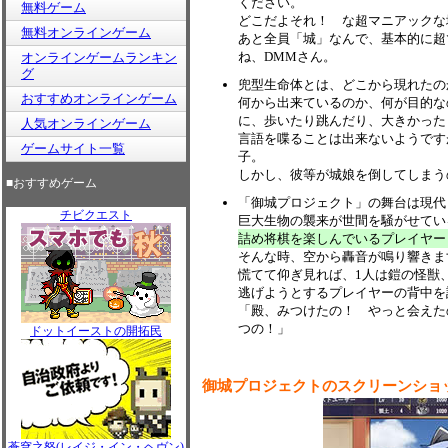
ください。
無料ゲーム
どこだよそれ！ な超マニアックな
無料オンラインゲーム
あと全員「城」なんで、基本的に超
ね、DMMさん。
オンラインゲームランキン
グ
兜型生命体とは、どこから現れたの
おすすめオンラインゲーム
何から出来ているのか、何が目的な
に、歩いたり跳んだり、大きかった
人気オンラインゲーム
言語を喋ることは出来ないようです
ゲームサイト一覧
子。
しかし、彼等が城娘を倒してしまう
■おすすめゲーム
「御城プロジェクト」の舞台は現代
チビクエスト
巨大生物の襲来が世間を騒がせてい
詰め将棋を楽しんでいるプレイヤー
そんな時、空から轟音が鳴り響きま
慌てて仰ぎ見れば、1人は鎧の怪獣
逃げようとするプレイヤーの背中を
「殿、みつけたの！ やっと会えた
つの！」
ドットイーストの開拓民
御城プロジェクトのスクリーンショ
蒼穹之怒(レイジ・イン・ヘヴン)