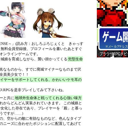
EFENSE～」(読み方：おしろぷろじぇくと きゃっす
、無料会員登録後、プロフィールを書いたあとすぐ
オンラインゲームです。
、城娘を育成しながら、襲い掛かってくる
兜型生命
名なものから、すでに廃城マイナーなものまで沢
全員美少女で！！
イヤーをサポートしてくれる、かわいいケモ耳の
スRPGを是非プレイしてみて下さいね。
ーと共に
地球外生命体と戦ってくれる心強い味方
れからどんどん実装されていきます。 この城娘と
少女化した存在であり、プレイヤーを「殿」と慕っ
うですが……）
の、空からの敵に有効なものなど、色んなタイプ
のニーズに合わせたポジションに配置してあげて