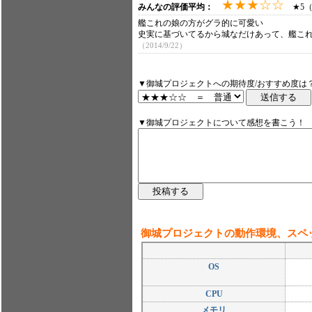
★★★☆☆
みんなの評価平均：
★5（1
艦これの娘の方がグラ的に可愛い
史実に基づいてるから城なだけあって、艦こ
（2014/9/22）
▼御城プロジェクトへの期待度/おすすめ度は
▼御城プロジェクトについて感想を書こう！
御城プロジェクトの動作環境、スペ
OS
CPU
メモリ