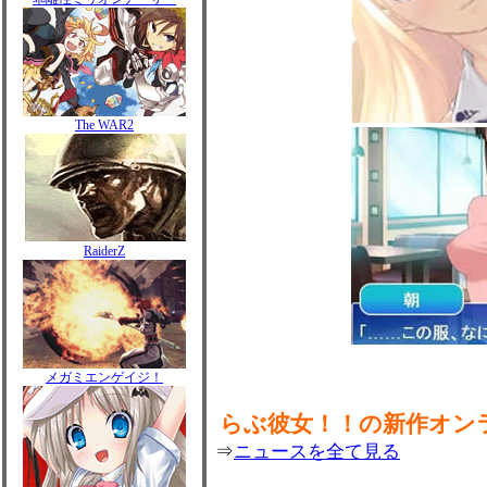
The WAR2
RaiderZ
メガミエンゲイジ！
らぶ彼女！！の新作オン
⇒
ニュースを全て見る