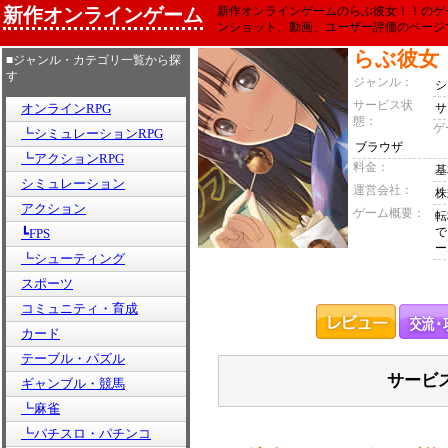
新作オンラインゲーム
新作オンラインゲームのらぶ彼女！！のゲ
ンショット、動画、ユーザー評価のページ
らぶ彼女
■ジャンル・カテゴリ一覧から探
す
ジャンル：
シ
サービス状
オンラインRPG
サ
態：
ゲ
┗シミュレーションRPG
ブラウザ
┗アクションRPG
料金：
基
シミュレーション
運営会社：
株
アクション
ゲーム概要：
転
で
┗FPS
ー
┗シューティング
スポーツ
コミュニティ・育成
カード
テーブル・パズル
サービ
ギャンブル・競馬
┗麻雀
┗パチスロ・パチンコ