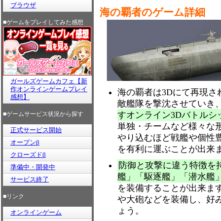
ブラウザ
海の覇者のゲーム詳細
■ゲームをプレイしてみた感想
ガールズゲームカフェ【新
作オンラインゲームプレイ
海の覇者は3Dにて再現さ
感想】
敵艦隊を撃沈させていき
すオンライン3Dバトルシッ
■ゲームサービス状況から探す
単独・チームなど様々な
正式サービス開始
やり込むほど戦艦や個性
オープンβ
を有利に運ぶことが出来
クローズドβ
防御と攻撃に違う特徴を
準備中・開発中
艦」「駆逐艦」「潜水艦
サービス終了
を装備することが出来ま
■リンク
や大砲などを装備し、好
ょう。
オンラインゲーム