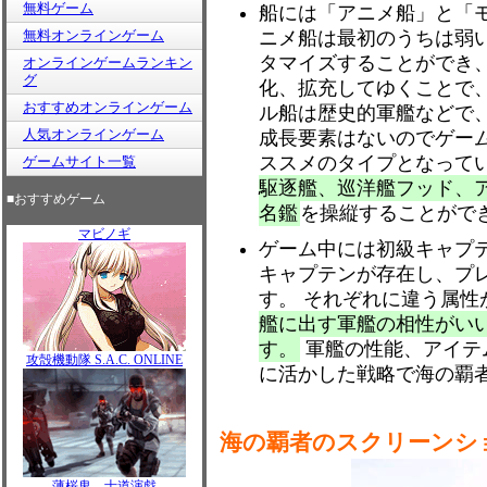
無料ゲーム
船には「アニメ船」と「
無料オンラインゲーム
ニメ船は最初のうちは弱
タマイズすることができ
オンラインゲームランキン
グ
化、拡充してゆくことで
おすすめオンラインゲーム
ル船は歴史的軍艦などで
人気オンラインゲーム
成長要素はないのでゲー
ススメのタイプとなって
ゲームサイト一覧
駆逐艦、巡洋艦フッド、
■おすすめゲーム
名鑑
を操縦することがで
マビノギ
ゲーム中には初級キャプテ
キャプテンが存在し、プ
す。 それぞれに違う属性
艦に出す軍艦の相性がい
す。
軍艦の性能、アイテ
攻殻機動隊 S.A.C. ONLINE
に活かした戦略で海の覇
海の覇者のスクリーンシ
薄桜鬼 士道演戯