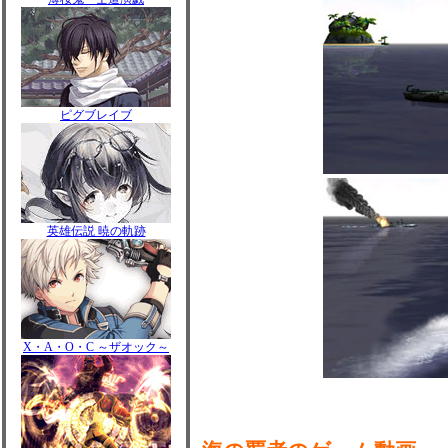
ピグブレイブ
英雄伝説 暁の軌跡
X・A・O・C ～ザオック～