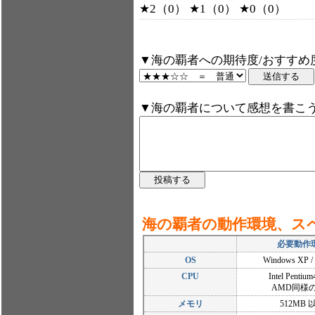
★2（0） ★1（0） ★0（0）
▼海の覇者への期待度/おすすめ
▼海の覇者について感想を書こ
海の覇者の動作環境、ス
必要動作
OS
Windows XP / 7
CPU
Intel Penti
AMD同様の
メモリ
512MB 