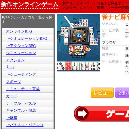
新作オンラインゲーム
新作オンラインゲームの雀ナビ麻雀オンラ
スクリーンショット、動画、ユーザー評価
雀ナビ麻
■ジャンル・カテゴリ一覧から探
す
ジャンル：
コ
サービス状
オンラインRPG
正
態：
ゲ
┗シミュレーションRPG
ブラウザ
┗アクションRPG
料金：
基
シミュレーション
運営会社：
株
アクション
ゲーム概要：
初
た
┗FPS
べ
┗シューティング
スポーツ
コミュニティ・育成
カード
テーブル・パズル
ギャンブル・競馬
┗麻雀
┗パチスロ・パチンコ