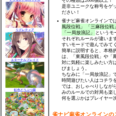
その種類は2000個以上！
是非ユニークな称号をゲ
ださい！
雀ナビ麻雀オンラインで
風段位戦」
「三麻段位戦
リグレティア
「一局放浪記」
というモ
それぞれルールが違いま
すいモードで遊んでみて
簡単に説明すると、本格
は、「東風段位戦」や「
エターナルブレイド
対に気軽に楽しみたい方
びましょう。
ちなみに「一局放浪記」
時間遊びたい人はコチラ
では、おしゃべりしなが
虹色どうぶつ園
みのルールでの対局も楽
何を選ぶかはプレイヤー
雀ナビ麻雀オンラインの