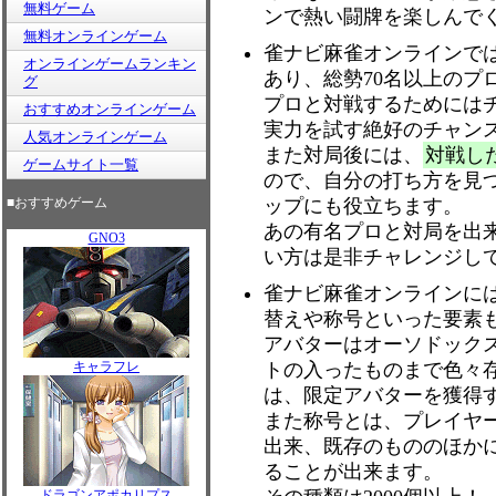
無料ゲーム
ンで熱い闘牌を楽しんで
無料オンラインゲーム
雀ナビ麻雀オンラインで
オンラインゲームランキン
あり、総勢70名以上のプ
グ
プロと対戦するためには
おすすめオンラインゲーム
実力を試す絶好のチャン
人気オンラインゲーム
また対局後には、
対戦し
ゲームサイト一覧
ので、自分の打ち方を見
■おすすめゲーム
ップにも役立ちます。
あの有名プロと対局を出
GNO3
い方は是非チャレンジし
雀ナビ麻雀オンラインに
替えや称号といった要素
アバターはオーソドック
キャラフレ
トの入ったものまで色々
は、限定アバターを獲得
また称号とは、プレイヤ
出来、既存のもののほか
ることが出来ます。
ドラゴンアポカリプス