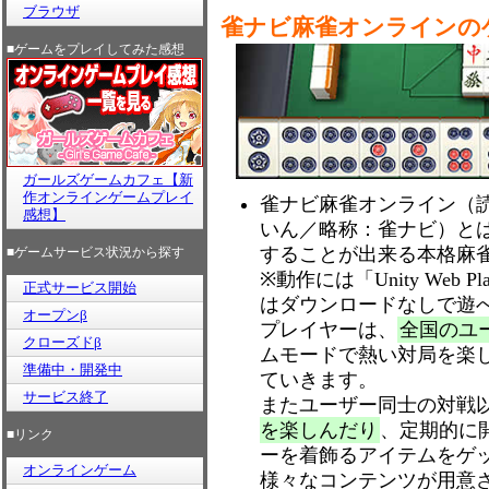
ブラウザ
雀ナビ麻雀オンラインの
■ゲームをプレイしてみた感想
ガールズゲームカフェ【新
作オンラインゲームプレイ
雀ナビ麻雀オンライン（
感想】
いん／略称：雀ナビ）とは
することが出来る本格麻
■ゲームサービス状況から探す
※動作には「Unity Web
正式サービス開始
はダウンロードなしで遊
オープンβ
プレイヤーは、
全国のユ
クローズドβ
ムモードで熱い対局を楽
準備中・開発中
ていきます。
サービス終了
またユーザー同士の対戦
を楽しんだり
、定期的に
■リンク
ーを着飾るアイテムをゲ
オンラインゲーム
様々なコンテンツが用意