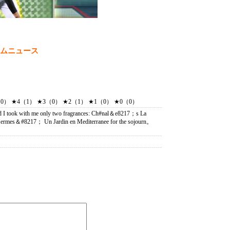
ームニュース
） ★4（1） ★3（0） ★2（1） ★1（0） ★0（0）
and I took with me only two fragrances: Ch#nal＆e8217；s La
 and Hermes＆#8217； Un Jardin en Mediterranee for the sojourn。