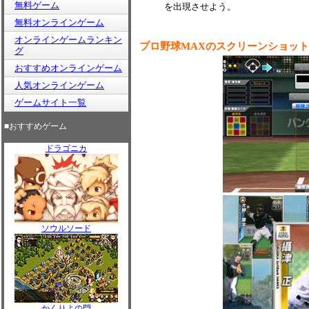
無料ゲーム
を出現させよう。
無料オンラインゲーム
オンラインゲームランキン
プロ野球MAXのスクリーンショット
グ
おすすめオンラインゲーム
人気オンラインゲーム
ゲームサイト一覧
■おすすめゲーム
ドラゴニカ
ソウルソード
かくりよの門