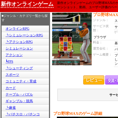
新作オンラインゲーム
新作オンラインゲームのプロ野球MAXの
ーンショット、動画、ユーザー評価のペー
プロ野球MA
■ジャンル・カテゴリ一覧から探
す
ジャンル：
ス
サービス状
サ
オンラインRPG
態：
ゲ
┗シミュレーションRPG
ブラウザ
┗アクションRPG
料金：
基
シミュレーション
運営会社：
バ
ゲーム概要：
アクション
プ
し
┗FPS
ン
┗シューティング
スポーツ
コミュニティ・育成
カード
テーブル・パズル
サー
ギャンブル・競馬
┗麻雀
プロ野球MAXのゲーム詳細
┗パチスロ・パチンコ