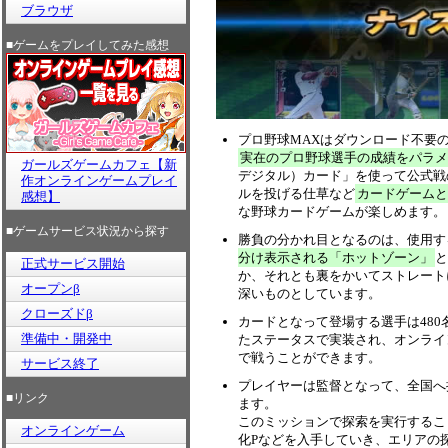
ブラウザ
■ゲームをプレイしてみた感想
プロ野球MAXはダウンロード不要
実在のプロ野球選手の成績をパラメ
ガールズゲームカフェ【新
デジタル）カード」を使って公式戦
作オンラインゲームプレイ
ルを投げる仕草など
カードゲームと
感想】
な野球カードゲームが楽しめます。
■ゲームサービス状況から探す
勝負の分かれ目となるのは、使用す
分け表示される「ホットゾーン」
と
正式サービス開始
か、それとも裏をかいてストレート
オープンβ
深いものとしています。
クローズドβ
カードとなって登場する選手は48
準備中・開発中
たステータスで実装され、オンライ
で戦うことができます。
サービス終了
プレイヤーは監督となって、全国へ
■リンク
ます。
このミッションで探索を実行するこ
オンラインゲーム
化Pなどを入手していき、エリアの