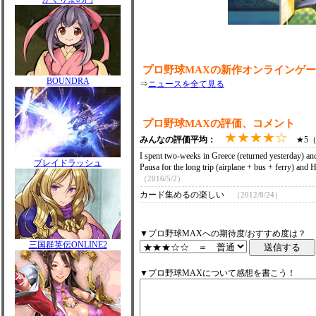
プロ野球MAXの新作オンラインゲ
BOUNDRA
⇒
ニュースを全て見る
プロ野球MAXの評価、コメント
★★★★☆
みんなの評価平均：
★5（0
I spent two-weeks in Greece (returned yesterday) 
ブレイドラッシュ
Pausa for the long trip (airplane + bus + ferry)
（2016/5/2）
カード集めるの楽しい
（2012/8/24）
▼プロ野球MAXへの期待度/おすすめ度は？
三国群英伝ONLINE2
▼プロ野球MAXについて感想を書こう！