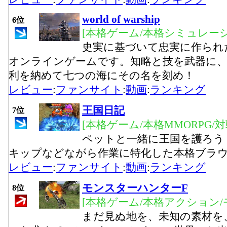
world of warship
6位
[本格ゲーム/本格シミュレーシ
史実に基づいて忠実に作られ
オンラインゲームです。知略と技を武器に、
利を納めて七つの海にその名を刻め！
レビュー
:
ファンサイト
:
動画
:
ランキング
王国日記
7位
[本格ゲーム/本格MMORPG/
ペットと一緒に王国を護ろう
キップなどながら作業に特化した本格ブラ
レビュー
:
ファンサイト
:
動画
:
ランキング
モンスターハンターF
8位
[本格ゲーム/本格アクション/
まだ見ぬ地を、未知の素材を