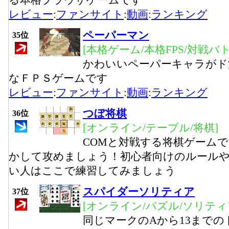
る本格ブラウザゲームです
レビュー
:
ファンサイト
:
動画
:
ランキング
ペーパーマン
35位
[本格ゲーム/本格FPS/対戦バト
かわいいペーパーキャラがド
なＦＰＳゲームです
レビュー
:
ファンサイト
:
動画
:
ランキング
つぼ将棋
36位
[オンライン/テーブル/将棋]
COMと対戦する将棋ゲーム
かして攻めましょう！初心者向けのルール
い人はここで練習してみましょう
スパイダーソリティア
37位
[オンライン/パズル/ソリティ
同じマークのAから13まで