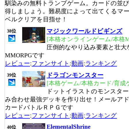
馴染みの無料トランプゲーム。カードの並
得しましょう。難易度によって出てくるマー
ベルクリアを目指せ！
マジックワールドビギンズ
38位
[本格オンラインゲーム/本格M
圧倒的なやり込み要素と壮大
MMORPGです
レビュー
:
ファンサイト
:
動画
:
ランキング
ドラゴンモンスター
39位
[本格ゲーム/本格カード/育成
ドットイラストのモンスター
み合わせ最強デッキを作り出せ！メールア
カードバトルＲＰＧです
レビュー
:
ファンサイト
:
動画
:
ランキング
ElementalShrine
40位