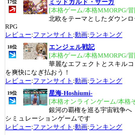
ミッドガルド・サーガ
17位
[本格ゲーム/本格MMORPG/
北欧をテーマとしたダウンロ
RPG
レビュー
:
ファンサイト
:
動画
:
ランキング
エンジェル戦記
18位
[本格ゲーム/本格MMORPG/
華麗なエフェクトとスキルコ
を爽快になぎ払おう！
レビュー
:
ファンサイト
:
動画
:
ランキング
星海-Hoshiumi-
19位
[本格オンラインゲーム/本格そ
銀河の覇権を巡る宇宙戦争へ
シミュレーションゲームです
レビュー
:
ファンサイト
:
動画
:
ランキング