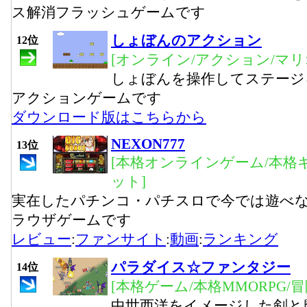
ス解消フラッシュゲームです
しょぼんのアクション
12位
[オンライン/アクション/マリ
しょぼんを操作してステージ
アクションゲームです
ダウンロード版はこちらから
NEXON777
13位
[本格オンラインゲーム/本格
ット]
実在したパチンコ・パチスロで今では遊べ
ラウザゲームです
レビュー
:
ファンサイト
:
動画
:
ランキング
パラダイス☆ファンタジー
14位
[本格ゲーム/本格MMORPG/
中世西洋をイメージした剣と