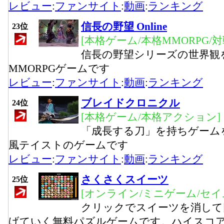
レビュー
:
ファンサイト
:
動画
:
ランキング
信長の野望 Online
23位
[本格ゲーム/本格MMORPG/
信長の野望シリーズの世界観
MMORPGゲームです
レビュー
:
ファンサイト
:
動画
:
ランキング
ブレイドクロニクル
24位
[本格ゲーム/本格アクション]
「成長する刀」を持ちゲーム
風テイストのゲームです
レビュー
:
ファンサイト
:
動画
:
ランキング
さくさくスイーツ
25位
[オンライン/ミニゲーム/セイ
クリックでスイーツを消して
げていく無料パズルゲームです。ハイスコ