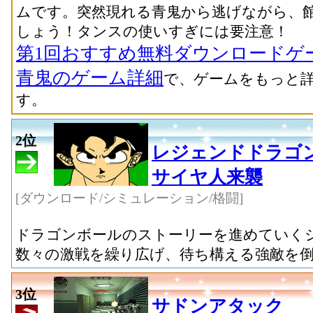
ムです。突然現れる青鬼から逃げながら、
しょう！タンスの使いすぎには要注意！
第1回おすすめ無料ダウンロードゲ
青鬼のゲーム詳細
で、ゲームをもっと
す。
2位
レジェンドドラゴ
サイヤ人来襲
[ダウンロード/シミュレーション/格闘]
ドラゴンボールのストーリーを進めていくシ
数々の激戦を繰り広げ、待ち構える強敵を
3位
サドンアタック