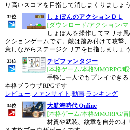
り高いスコアを目指して消しまくりましょ
しょぼんのアクションＤＬ
32位
[ダウンロード/アクション/マ
しょぼんを操作してマリオ風
クションゲームです。敵は踏み付けて攻撃
意しながらステージクリアを目指しましょ
チビファンタジー
33位
[本格ゲーム/本格MMORPG/
手軽に一人でもプレイできる
本格ブラウザRPGです
レビュー
:
ファンサイト
:
動画
:
ランキング
大航海時代 Online
34位
[本格ゲーム/本格MMORPG/
材質や武装、紋章を自分のオ