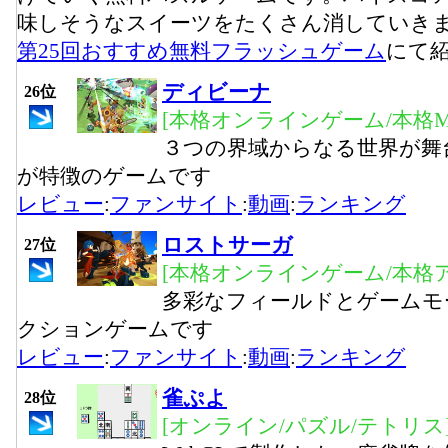
味しそうなスイーツをたくさん消していき
第25回おすすめ無料フラッシュゲーム
にて
ディビーナ
26位
[本格オンラインゲーム/本格M
３つの界域からなる世界が舞
が特徴のゲームです
レビュー
:
ファンサイト
:
動画
:
ランキング
ロストサーガ
27位
[本格オンラインゲーム/本格
多彩なフィールドとゲームモ
クションゲームです
レビュー
:
ファンサイト
:
動画
:
ランキング
雀ぷよ
28位
[オンライン/パズル/テトリス