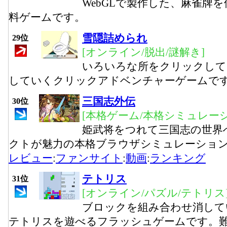
WebGLで製作した、麻雀牌
料ゲームです。
雪隠詰められ
29位
[オンライン/脱出/謎解き]
いろいろな所をクリックして
していくクリックアドベンチャーゲームで
三国志外伝
30位
[本格ゲーム/本格シミュレー
姫武将をつれて三国志の世界
クトが魅力の本格ブラウザシミュレーショ
レビュー
:
ファンサイト
:
動画
:
ランキング
テトリス
31位
[オンライン/パズル/テトリス
ブロックを組み合わせ消して
テトリスを遊べるフラッシュゲームです。難