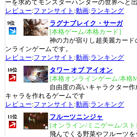
ーを求めてモンスターハンターの世界へと
レビュー
:
ファンサイト
:
動画
:
ランキング
ラグナブレイク・サーガ
9位
[本格ゲーム/本格カード]
神の力が宿りし超美麗カード
ンラインゲームです。
レビュー
:
ファンサイト
:
動画
:
ランキング
タワー オブ アイオン
10位
[本格オンラインゲーム/本格M
自由度の高いキャラクター作
キャラを作れるゲームです
レビュー
:
ファンサイト
:
動画
:
ランキング
フルーツニンジャ
11位
[オンライン/ミニゲーム/ス
飛んでくる野菜やフルーツを