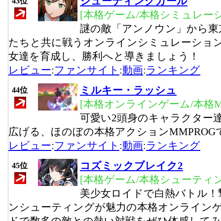
シューティングガール
43位
[本格ゲーム/本格シミュレーシ
謎の敵「アンノウン」から東
たちと共に戦うオンラインシミュレーショ
女達を育成し、勝利へと導きましょう！
レビュー
:
ファンサイト
:
動画
:
ランキング
ミルキー・ラッシュ
44位
[本格オンラインゲーム/本格MM
可愛い2頭身のキャラクター
広げる、ほのぼの本格アクションMMPROG
レビュー
:
ファンサイト
:
動画
:
ランキング
コズミックブレイク2
45位
[本格ゲーム/本格シューティン
美少女ロイドで白熱バトル！
ンシューティングが魅力の本格オンライン