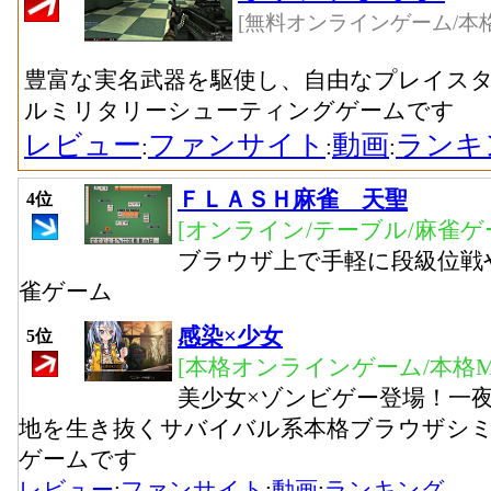
[無料オンラインゲーム/本格
豊富な実名武器を駆使し、自由なプレイス
ルミリタリーシューティングゲームです
レビュー
ファンサイト
動画
ランキ
:
:
:
ＦＬＡＳＨ麻雀 天聖
4位
[オンライン/テーブル/麻雀ゲ
ブラウザ上で手軽に段級位戦
雀ゲーム
感染×少女
5位
[本格オンラインゲーム/本格MM
美少女×ゾンビゲー登場！一
地を生き抜くサバイバル系本格ブラウザシ
ゲームです
レビュー
:
ファンサイト
:
動画
:
ランキング