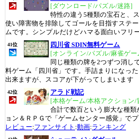
[ダウンロード/パズル/迷路]
特性の違う5種類の宝石と、
使い障害物を排除してゴールを目指すステ
ムです。シンプルだけどハマる面白いフリ
四川省 SDIN無料ゲーム
41位
[オンライン/パズル/麻雀ゲー
同じ種類の牌を2つずつ消し
料ゲーム「四川省」です。手詰まりになっ
出来ますが、スコアが下がってしまいます
アラド戦記
42位
[本格ゲーム/本格アクション/
合計で数百という膨大な種類
ョン＆ＲＰＧで「ゲームセンター感覚」で
レビュー
:
ファンサイト
:
動画
:
ランキング