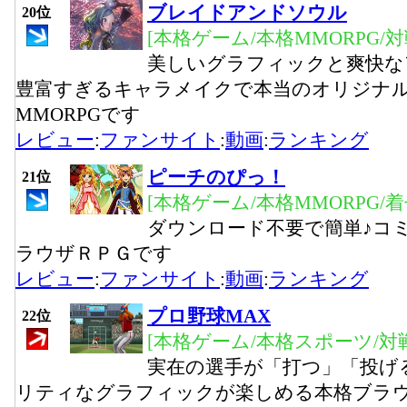
ブレイドアンドソウル
20位
[本格ゲーム/本格MMORPG/
美しいグラフィックと爽快な
豊富すぎるキャラメイクで本当のオリジナ
MMORPGです
レビュー
:
ファンサイト
:
動画
:
ランキング
ピーチのぴっ！
21位
[本格ゲーム/本格MMORPG/
ダウンロード不要で簡単♪コ
ラウザＲＰＧです
レビュー
:
ファンサイト
:
動画
:
ランキング
プロ野球MAX
22位
[本格ゲーム/本格スポーツ/対
実在の選手が「打つ」「投げ
リティなグラフィックが楽しめる本格ブラ