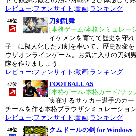
ドで数多の敵との熱い対戦をぜひ体感して
レビュー
:
ファンサイト
:
動画
:
ランキング
刀剣乱舞
46位
[本格ゲーム/本格シミュレーシ
イケメンを育てて歴史を守れ
子」に擬人化した刀剣を率いて、歴史改変を
ウザオンラインゲーム。お気に入りの刀剣
隊を作りましょう
レビュー
:
ファンサイト
:
動画
:
ランキング
FOOTBALL AS
47位
[本格ゲーム/本格カード/サッ
実在するサッカー選手のカー
チームを作る本格ブラウザシミュレーショ
レビュー
:
ファンサイト
:
動画
:
ランキング
クムドールの剣 for Windows
48位