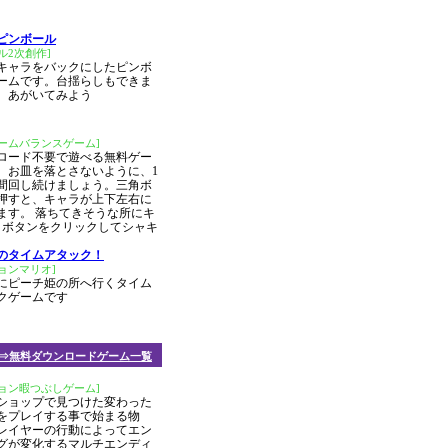
ピンボール
ル2次創作]
キャラをバックにしたピンボ
ームです。台揺らしもできま
、あがいてみよう
ームバランスゲーム]
ロード不要で遊べる無料ゲー
。お皿を落とさないように、1
秒間回し続けましょう。三角ボ
押すと、キャラが上下左右に
ます。 落ちてきそうな所にキ
角ボタンをクリックしてシャキ
のタイムアタック！
ョンマリオ]
にピーチ姫の所へ行くタイム
クゲームです
⇒無料ダウンロードゲーム一覧
ョン暇つぶしゲーム]
ショップで見つけた変わった
をプレイする事で始まる物
レイヤーの行動によってエン
グが変化するマルチエンディ