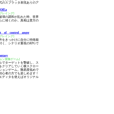
式のスプラッタ表現ありのア
gOfEa
プレイング]
破壊の調和が乱れた時、世界
らに傾くのか。真相は貴方の
t of control anger
プレイング]
件をきっかけに自分に特殊能
付く、シナリオ重視のRPGで
antasy
ョン冒険ゲーム]
ルでターゲットを撃破し、ス
をクリアしていく横スクロー
ションゲーム。難易度低めで
初心者の方でも楽しめます！
エディタを使えばオリジナル