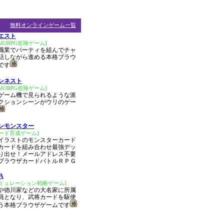
無料オンラインゲーム一覧
エスト
MORPG冒険ゲーム]
職業でパーティを組んでチャ
話しながら進める本格ブラウ
です
ンネスト
MORPG冒険ゲーム]
ゲーム機で見られるような派
クションシーンがウリのゲー
ンモンスター
ード育成ゲーム]
イラストのモンスターカード
カードを組み合わせ最強デッ
り出せ！メールアドレス不要
ブラウザカードバトルＲＰＧ
A
シミュレーション戦略ゲーム]
や徳川家などの大名家に所属
員となり、武将カードを駆使
う本格ブラウザゲームです