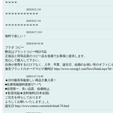
ｗｗｗｗ
2023/6/21 2:8
ｗｗｗｗｗｗｗｗｗｗｗ
2023/6/21 2:8
ｗｗｗｗｗｗｗｗｗｗｗ
2023/6/17 12:0
無料で楽しい！
2020/6/18 16:18
プラダ コピー
弊店はブランドコピー時計N品
正規品と同等品質のコピー品を低価でお客様に提供します。
安心して購入して下さい。
自身が使用するだけでなく、入学、卒業、誕生日、結婚のお祝い等のギフトに
激安ブランドのオーデマピゲ腕時計 https://www.cocoejp1.com/NewsDetail.aspx?Id=20
2020/5/27 15:40
★2019最高等級新しい商品大量入荷！
■在庫情報随時更新!(*^-^*)
■信用第一、良い品質、低価格は。
★歓迎光臨★送料無料(日本全国)
ご注文を待ちしております
よろしくお願いいたします_(._.)_
誕生日 https://www.yutooz.com/article/detail-76.html