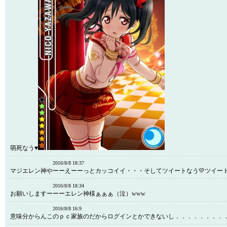
萌死なう♥
2016/8/8 18:37
マジエレン神やーーえーーっとカッコイイ・・・そしてツイートなう💛ツイート
2016/8/8 18:34
お願いしますーーーエレン神様ぁぁぁ（泣）www
2016/8/8 16:9
意味分からんこのｐｃ家族のだからログインとかできないし．．．．．．．．．．