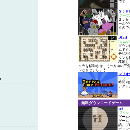
です
２ｃｈ
[テーブ
２ｃｈ
ールゲ
すので
DISH
[ミニゲ
ダウン
ムです
分30
タンを
移動し
ャラを移動させ、その方向の三
ッとさせましょう。
マリオ
[アクシ
3
時間内
アタッ
無料ダウンロードゲーム
vr?
[アクシ
ゲーム
ゲーム
語。プ
ディン