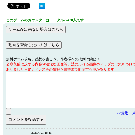
このゲームのカウンターはトータル77428人です
無料ゲーム攻略、感想を書こう。作者様への批判は禁止！
公序良俗に反する内容や違法な画像等、法にふれる画像のアップには気をつけ
ありましたらIPアドレス等の情報を警察まで開示する事があります
>>最近コ
2023/6/21 18:45