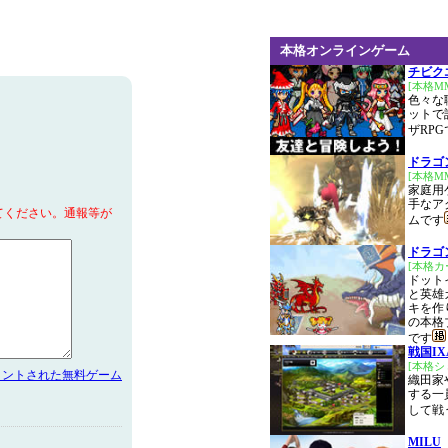
本格オンラインゲーム
チビク
[本格M
色々な
ットで
ザRPG
ドラゴ
[本格M
家庭用
手なア
てください。通報等が
ムです
ドラゴ
[本格カ
ドット
と英雄
キを作
の本格
です
戦国IX
[本格
メントされた無料ゲーム
織田家
する一
して戦
MILU