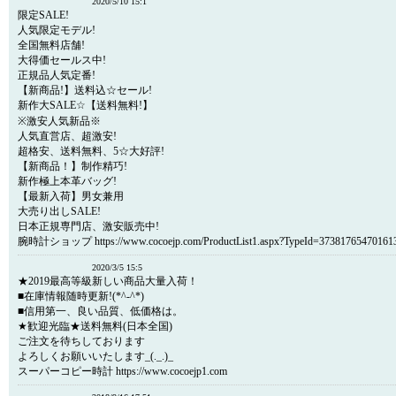
2020/5/10 15:1
限定SALE!
人気限定モデル!
全国無料店舗!
大得価セールス中!
正規品人気定番!
【新商品!】送料込☆セール!
新作大SALE☆【送料無料!】
※激安人気新品※
人気直営店、超激安!
超格安、送料無料、5☆大好評!
【新商品！】制作精巧!
新作極上本革バッグ!
【最新入荷】男女兼用
大売り出しSALE!
日本正規専門店、激安販売中!
腕時計ショップ https://www.cocoejp.com/ProductList1.aspx?TypeId=37381765470161
2020/3/5 15:5
★2019最高等級新しい商品大量入荷！
■在庫情報随時更新!(*^-^*)
■信用第一、良い品質、低価格は。
★歓迎光臨★送料無料(日本全国)
ご注文を待ちしております
よろしくお願いいたします_(._.)_
スーパーコピー時計 https://www.cocoejp1.com