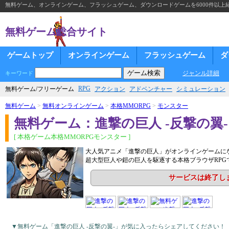
無料ゲーム、オンラインゲーム、フラッシュゲーム、ダウンロードゲームを6000件以上
無料ゲーム総合サイト
ゲームトップ
オンラインゲーム
フラッシュゲーム
ダ
ジャンル詳細
キーワード
RPG
無料ゲーム/フリーゲーム
アクション
アドベンチャー
シミュレーション
無料ゲーム
>
無料オンラインゲーム
>
本格MMORPG
>
モンスター
無料ゲーム：進撃の巨人 -反撃の翼-
[ 本格ゲーム本格MMORPGモンスター ]
大人気アニメ「進撃の巨人」がオンラインゲームに
超大型巨人や鎧の巨人を駆逐する本格ブラウザRPG
サービスは終了し
▼無料ゲーム「進撃の巨人 -反撃の翼-」が気に入ったらシェアしてください！