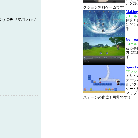
ング形
クション無料ゲームです
Makin
[ロール
ように❤️ サマパラ行け
創造と
はどち
手に
Go ou
[ロール
ある事
力に気
す
SpaceF
[アクシ
ミサイ
テージ
ルアク
ゲーム
マップ
ステージの作成も可能です！