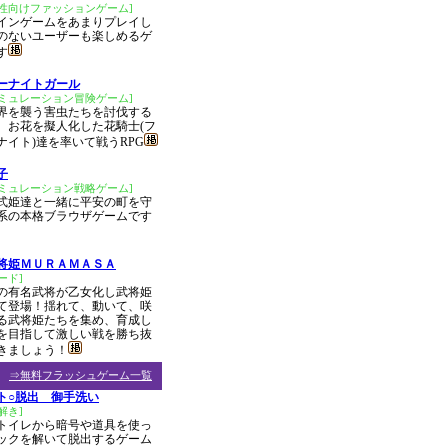
女性向けファッションゲーム]
インゲームをあまりプレイし
のないユーザーも楽しめるゲ
す
ーナイトガール
シミュレーション冒険ゲーム]
界を襲う害虫たちを討伐する
、お花を擬人化した花騎士(フ
ナイト)達を率いて戦うRPG
子
シミュレーション戦略ゲーム]
式姫達と一緒に平安の町を守
系の本格ブラウザゲームです
将姫ＭＵＲＡＭＡＳＡ
ード]
の有名武将が乙女化し武将姫
て登場！揺れて、動いて、咲
る武将姫たちを集め、育成し
を目指して激しい戦を勝ち抜
きましょう！
⇒無料フラッシュゲーム一覧
ト○脱出 御手洗い
解き]
トイレから暗号や道具を使っ
ックを解いて脱出するゲーム