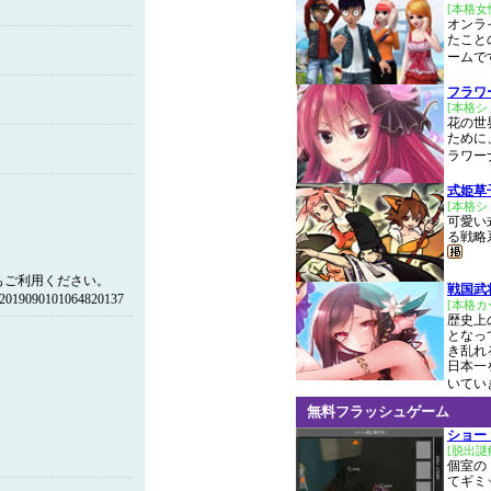
[本格
オンラ
たこと
ームで
フラワ
[本格
花の世
ために
ラワー
式姫草
[本格
可愛い
る戦略
もご利用ください。
戦国武
19090101064820137
[本格カ
歴史上
となっ
き乱れ
日本一
いてい
無料フラッシュゲーム
ショー
[脱出謎
個室の
てギミ