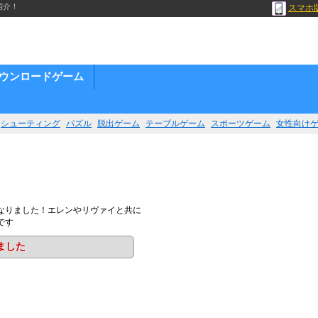
紹介！
スマホ
ウンロードゲーム
シューティング
パズル
脱出ゲーム
テーブルゲーム
スポーツゲーム
女性向け
なりました！エレンやリヴァイと共に
です
ました