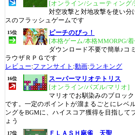
[オンライン/シューティング/
対空攻撃と対地攻撃を使い分
スのフラッシュゲームです
ピーチのぴっ！
15位
[本格ゲーム/本格MMORPG/
ダウンロード不要で簡単♪コ
ラウザＲＰＧです
レビュー
:
ファンサイト
:
動画
:
ランキング
スーパーマリオテトリス
16位
[オンライン/パズル/マリオ]
マリオでお馴染みのブロック
です。一定のポイントが溜まるごとにレベ
ングをBGMに、ハイスコア獲得を目指して
ょう
ＦＬＡＳＨ麻雀 天聖
17位