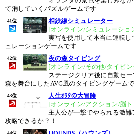
オランダの景色を楽しみなが
て消していくパズルゲームです
相鉄線シミュレーター
41位
[オンライン/シミュレーション
実写を使用して本当に運転し
ュレーションゲームです
夜の森タイピング
42位
[オンライン/その他/タイピン
ステージクリア後に自動セー
森を舞台にしたAVG風のタイピングゲーム
人生ｵﾜﾀの大冒険
43位
[オンライン/アクション/脳ト
主人公が一撃でやられる激難
攻略できるか？！
HOUNDS（ハウンズ）
44位