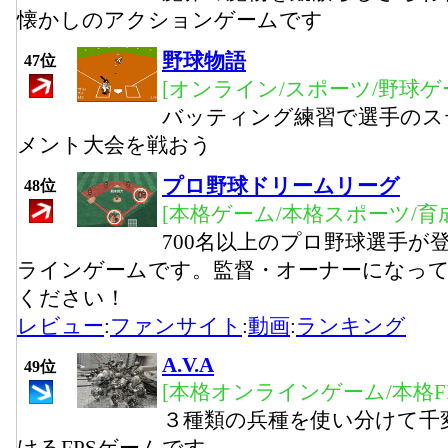
懐かしのアクションゲームです
野球物語
47位
[オンライン/スポーツ/野球ゲ
バッティング練習で選手のス
メント大会を戦おう
プロ野球ドリームリーグ
48位
[本格ゲーム/本格スポーツ/育
700名以上のプロ野球選手が
ラインゲームです。監督・オーナーになっ
ください！
レビュー
:
ファンサイト
:
動画
:
ランキング
A.V.A
49位
[本格オンラインゲーム/本格FP
３種類の兵種を使い分けて千