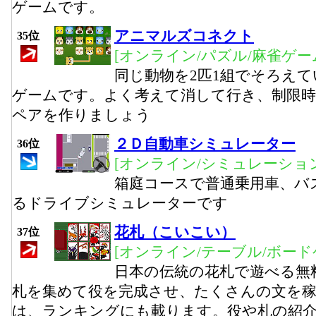
ゲームです。
アニマルズコネクト
35位
[オンライン/パズル/麻雀ゲー
同じ動物を2匹1組でそろえ
ゲームです。よく考えて消して行き、制限時
ペアを作りましょう
２Ｄ自動車シミュレーター
36位
[オンライン/シミュレーション
箱庭コースで普通乗用車、バ
るドライブシミュレーターです
花札（こいこい）
37位
[オンライン/テーブル/ボード
日本の伝統の花札で遊べる無
札を集めて役を完成させ、たくさんの文を
は、ランキングにも載ります。役や札の紹