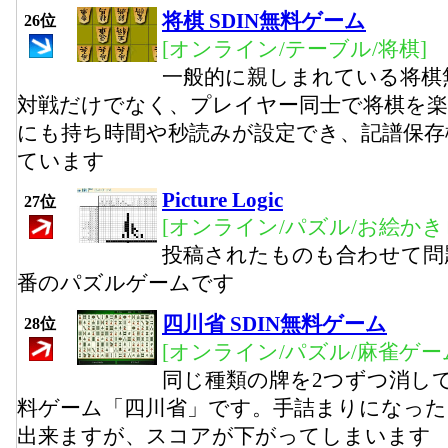
将棋 SDIN無料ゲーム
26位
[オンライン/テーブル/将棋]
一般的に親しまれている将棋
対戦だけでなく、プレイヤー同士で将棋を
にも持ち時間や秒読みが設定でき、記譜保存
ています
Picture Logic
27位
[オンライン/パズル/お絵かき
投稿されたものも合わせて問
番のパズルゲームです
四川省 SDIN無料ゲーム
28位
[オンライン/パズル/麻雀ゲー
同じ種類の牌を2つずつ消し
料ゲーム「四川省」です。手詰まりになっ
出来ますが、スコアが下がってしまいます