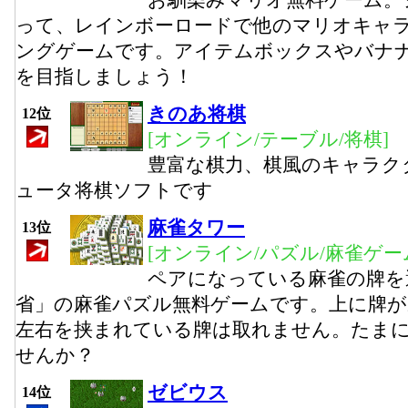
お馴染みマリオ無料ゲーム。
って、レインボーロードで他のマリオキャ
ングゲームです。アイテムボックスやバナ
を目指しましょう！
きのあ将棋
12位
[オンライン/テーブル/将棋]
豊富な棋力、棋風のキャラク
ュータ将棋ソフトです
麻雀タワー
13位
[オンライン/パズル/麻雀ゲー
ペアになっている麻雀の牌を
省」の麻雀パズル無料ゲームです。上に牌が
左右を挟まれている牌は取れません。たま
せんか？
ゼビウス
14位