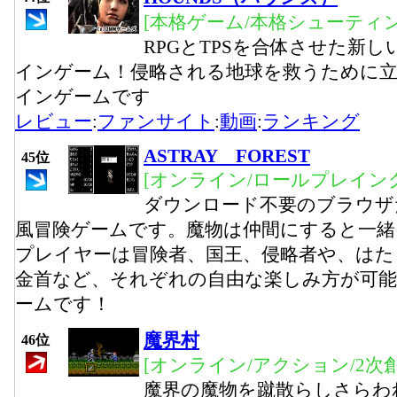
[本格ゲーム/本格シューティ
RPGとTPSを合体させた新し
インゲーム！侵略される地球を救うために立
インゲームです
レビュー
:
ファンサイト
:
動画
:
ランキング
ASTRAY FOREST
45位
[オンライン/ロールプレイング
ダウンロード不要のブラウザ
風冒険ゲームです。魔物は仲間にすると一
プレイヤーは冒険者、国王、侵略者や、はた
金首など、それぞれの自由な楽しみ方が可能
ームです！
魔界村
46位
[オンライン/アクション/2次創
魔界の魔物を蹴散らしさらわ