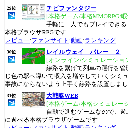
チビファンタジー
29位
[本格ゲーム/本格MMORPG/
手軽に一人でもプレイできる
本格ブラウザRPGです
レビュー
:
ファンサイト
:
動画
:
ランキング
レイルウェイ バレー ２
30位
[オンライン/シミュレーション
線路を繋げて列車の運行を管
じ色の駅へ導いて収入を増やしていくシミ
事故にならないよう上手く線路を設置しま
大戦略WEB
31位
[本格ゲーム/本格シミュレーシ
自動で進むゲームなので、遊
に遊べる本格ブラウザゲームです
レビュー
:
ファンサイト
:
動画
:
ランキング