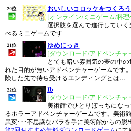
おいしいコロッケをつくろう
20位
[オンライン/ミニゲーム/料理
選択肢を選んで進行していく
べるミニゲームです
ゆめにっき
21位
[ダウンロード/アドベンチャー
とても暗い雰囲気の夢の中の
れた目的が無いアドベンチャーゲームです。
険した先で待ち受けるエンディングとは…
Ib
22位
[ダウンロード/アドベンチャー
美術館でひとりぼっちになっ
るホラーアドベンチャーゲームです。美術
異変･･･不思議なバラを手に美術館からの脱
第7回おすすめ無料ダウンロードゲーム
にて