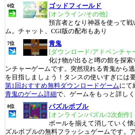
ゴッドフィールド
6位
[オンライン/その他]
預言者となり神器を使って戦
ム。チャット、CGI版の配布もあり
青鬼
7位
[ダウンロード/アドベンチャー
化け物が出ると噂の館を探索
ンチャーゲームです。突然現れる青鬼から
を目指しましょう！タンスの使いすぎには
第1回おすすめ無料ダウンロードゲーム
にて
青鬼のゲーム詳細
で、ゲームをもっと詳し
パズルボブル
8位
[オンライン/パズル/2次創作]
ボールを揃えて消していく懐
ズルボブルの無料フラッシュゲームです。