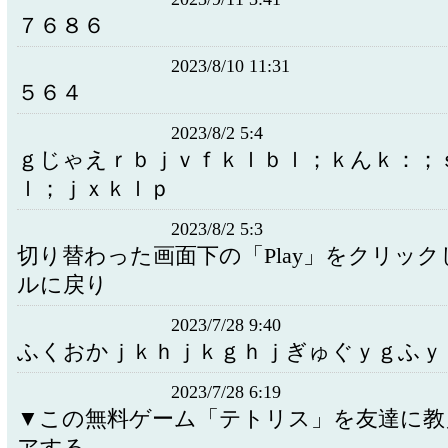
７６８６
2023/8/10 11:31
５６４
2023/8/2 5:4
ｇじゃえｒｂｊｖｆｋｌｂｌ；ｋんｋ：；
ｌ；ｊｘｋｌｐ
2023/8/2 5:3
切り替わった画面下の「Play」をクリッ
ルに戻り
2023/7/28 9:40
ふくおかｊｋｈｊｋｇｈｊぎゅぐｙｇふｙ
2023/7/28 6:19
▼この無料ゲーム「テトリス」を友達に教