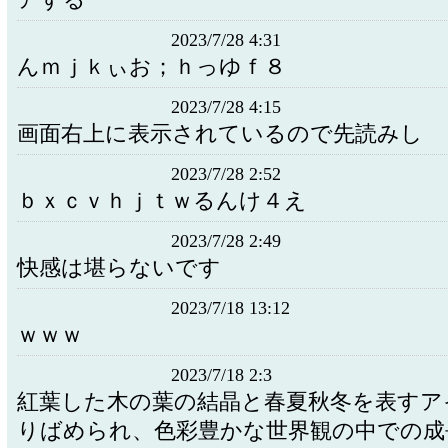
アする
2023/7/28 4:31
んｍｊｋぃお；ｈっゆｆ８
2023/7/28 4:15
画面右上に表示されているので先読みし
2023/7/28 2:52
ｂｘｃｖｈｊｔｗるんけ４え
2023/7/28 2:49
快感は堪らないです
2023/7/18 13:12
ｗｗｗ
2023/7/18 2:3
紅葉した木の葉の結晶と春夏秋冬を表すア
りばめられ、色彩豊かな世界観の中での成