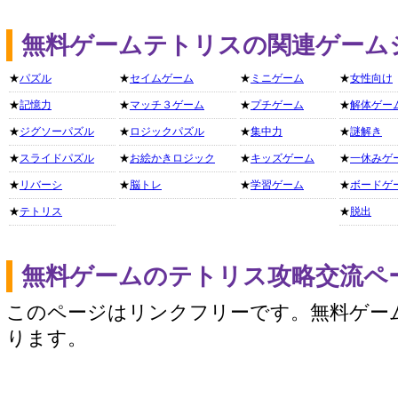
無料ゲームテトリスの関連ゲーム
★
パズル
★
セイムゲーム
★
ミニゲーム
★
女性向け
★
記憶力
★
マッチ３ゲーム
★
プチゲーム
★
解体ゲー
★
ジグソーパズル
★
ロジックパズル
★
集中力
★
謎解き
★
スライドパズル
★
お絵かきロジック
★
キッズゲーム
★
一休みゲ
★
リバーシ
★
脳トレ
★
学習ゲーム
★
ボードゲ
★
テトリス
★
脱出
無料ゲームのテトリス攻略交流ペ
このページはリンクフリーです。無料ゲー
ります。