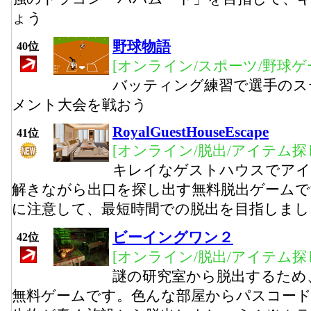
ょう
野球物語
40位
[オンライン/スポーツ/野球ゲ
バッティング練習で選手のス
メント大会を戦おう
RoyalGuestHouseEscape
41位
[オンライン/脱出/アイテム探
キレイなゲストハウスでアイ
解きながら出口を探し出す無料脱出ゲーム
に注意して、最短時間での脱出を目指しまし
ビーイングワン２
42位
[オンライン/脱出/アイテム探
謎の研究室から脱出するため
無料ゲームです。色んな部屋からパスコー