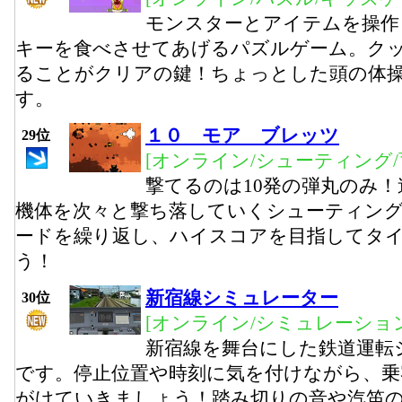
モンスターとアイテムを操作
キーを食べさせてあげるパズルゲーム。ク
ることがクリアの鍵！ちょっとした頭の体
す。
１０ モア ブレッツ
29位
[オンライン/シューティング/
撃てるのは10発の弾丸のみ
機体を次々と撃ち落していくシューティン
ードを繰り返し、ハイスコアを目指してタ
う！
新宿線シミュレーター
30位
[オンライン/シミュレーション
新宿線を舞台にした鉄道運転
です。停止位置や時刻に気を付けながら、乗
がけていきましょう！踏み切りの音や汽笛