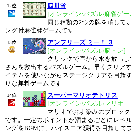
四川省
12位
[オンライン/パズル/麻雀ゲー
同じ種類の2つの牌を消して
ング付麻雀牌ゲームです
アンフリーズ ミー！ ３
13位
[オンライン/パズル/脳トレ]
クリックで壷から水を放出し
さんを救出するパズルゲーム。早くクリア
イテムを使いながらステージクリアを目指
りな無料ゲームです
スーパーマリオテトリス
14位
[オンライン/パズル/マリオ]
マリオでお馴染みのブロック
です。一定のポイントが溜まるごとにレベ
ングをBGMに、ハイスコア獲得を目指して