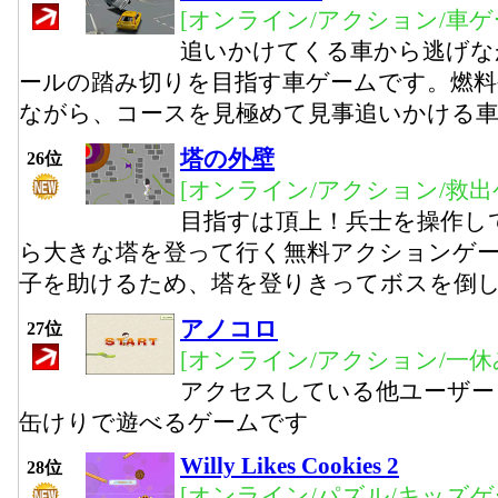
[オンライン/アクション/車ゲ
追いかけてくる車から逃げな
ールの踏み切りを目指す車ゲームです。燃料
ながら、コースを見極めて見事追いかける
塔の外壁
26位
[オンライン/アクション/救出
目指すは頂上！兵士を操作し
ら大きな塔を登って行く無料アクションゲ
子を助けるため、塔を登りきってボスを倒
アノコロ
27位
[オンライン/アクション/一休
アクセスしている他ユーザー
缶けりで遊べるゲームです
Willy Likes Cookies 2
28位
[オンライン/パズル/キッズゲ