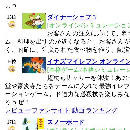
ょう
ダイナーシェフ 3
15位
[オンライン/シミュレーション
お客さんの注文に応じて、料
ム。料理を出すのが遅くなると、お客さん
く、的確に、注文された食べ物を作り、配膳
イナズマイレブン オンライ
16位
[本格ゲーム/本格シミュレー
超次元サッカーを体験！あの
堂や豪炎寺たちをチームに入れて最強イレ
ーションゲーム。ド迫力な必殺技を楽しみ
ろうぜ！
レビュー
:
ファンサイト
:
動画
:
ランキング
スノーボード
17位