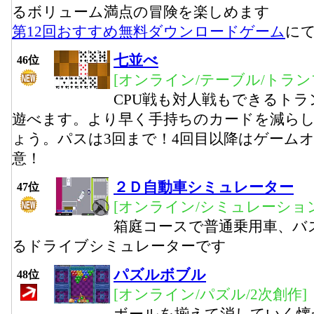
るボリューム満点の冒険を楽しめます
第12回おすすめ無料ダウンロードゲーム
に
七並べ
46位
[オンライン/テーブル/トラン
CPU戦も対人戦もできるト
遊べます。より早く手持ちのカードを減ら
ょう。パスは3回まで！4回目以降はゲーム
意！
２Ｄ自動車シミュレーター
47位
[オンライン/シミュレーション
箱庭コースで普通乗用車、バ
るドライブシミュレーターです
パズルボブル
48位
[オンライン/パズル/2次創作]