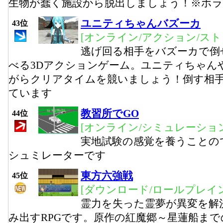
生物が蠢く施設から脱出しましょう！※ホラ
ユニティちゃんバズーカ
43位
[オンライン/アクション/ス
逃げ回る相手をバズーカで倒
べる3Dアクションゲーム。ユニティちゃん
がらクリアタイムを競いましょう！倒す相
ています
教習所でGO
44位
[オンライン/シミュレーション
実地試験の感覚を養うことの
シュミレーターです
東方六強戦
45位
[ダウンロード/ロールプレイン
霊力を失った霊夢が異変を解
み出すRPGです。原作の紅魔郷～星蓮船ま