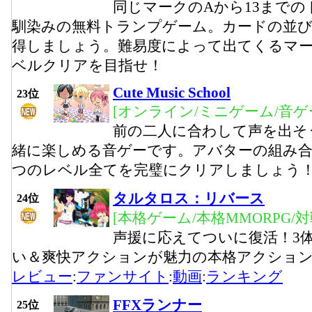
同じマークのAから13まで
馴染みの無料トランプゲーム。カードの並
得しましょう。難易度によって出てくるマー
ベルクリアを目指せ！
Cute Music School
23位
[オンライン/ミニゲーム/音ゲ
前の二人に合わして声を出そ
緒に楽しめる音ゲーです。アバターの組み合
つのレベル全てを完璧にクリアしましょう
タルタロス：リバース
24位
[本格ゲーム/本格MMORPG/
声援に応えてついに復活！3
い＆爽快アクションが魅力の本格アクション
レビュー
:
ファンサイト
:
動画
:
ランキング
FFXランナー
25位