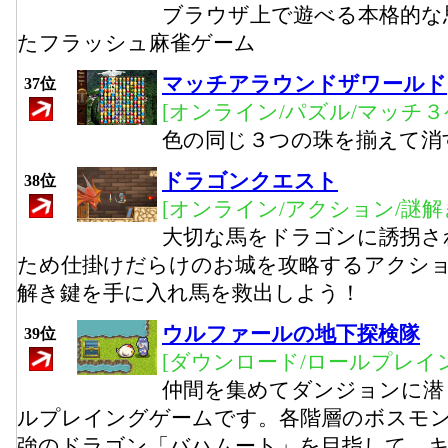
ブラウザ上で遊べる本格的な
たフラッシュ麻雀ゲーム
マッチアラウンドザワールド
37位
[オンライン/パズル/マッチ３
色の同じ３つの珠を揃えて消
ドラゴンクエスト
38位
[オンライン/アクション/謎解
大切な馬をドラゴンに誘拐さ
ため仕掛けだらけのお城を攻略するアクシ
解き鍵を手に入れ馬を救出しよう！
ウルファールの地下探検隊
39位
[ダウンロード/ロールプレイン
仲間を集めてダンジョンに潜
ルプレイングゲームです。各階層のボスモ
強のドラゴン「バハムート」を目指して、