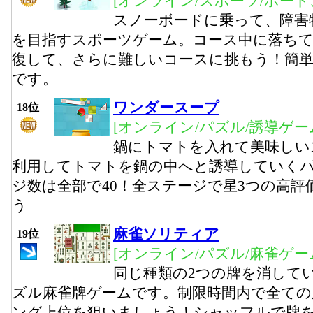
[オンライン/スポーツ/ボート
スノーボードに乗って、障害
を目指すスポーツゲーム。コース中に落ち
復して、さらに難しいコースに挑もう！簡単
です。
ワンダースープ
18位
[オンライン/パズル/誘導ゲー
鍋にトマトを入れて美味しい
利用してトマトを鍋の中へと誘導していく
ジ数は全部で40！全ステージで星3つの高
う
麻雀ソリティア
19位
[オンライン/パズル/麻雀ゲー
同じ種類の2つの牌を消して
ズル麻雀牌ゲームです。制限時間内で全ての
ング上位を狙いましょう！シャッフルで牌