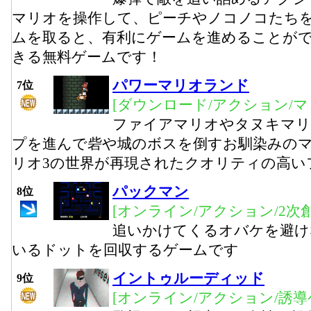
マリオを操作して、ピーチやノコノコたち
ムを取ると、有利にゲームを進めることがで
きる無料ゲームです！
パワーマリオランド
7位
[ダウンロード/アクション/マ
ファイアマリオやタヌキマリ
プを進んで砦や城のボスを倒すお馴染みの
リオ3の世界が再現されたクオリティの高い
パックマン
8位
[オンライン/アクション/2次創
追いかけてくるオバケを避け
いるドットを回収するゲームです
イントゥルーディッド
9位
[オンライン/アクション/誘導