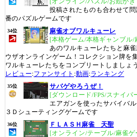
[オンライン/パズル/お絵かき
投稿されたものも合わせて問
番のパズルゲームです
麻雀オブワルキューレ
34位
[本格ゲーム/本格ギャンブル/
あのワルキューレたちと麻雀
ウザオンラインゲーム！コレクション牌を
ワルキューレたちをコンプリートしましょ
レビュー
:
ファンサイト
:
動画
:
ランキング
サバゲやろうぜ！
35位
[ダウンロード/FPS/スナイパー
エアガンを使ったサバイバル
３Ｄシューティングゲームです
ＦＬＡＳＨ麻雀 天聖
36位
[オンライン/テーブル/麻雀ゲ