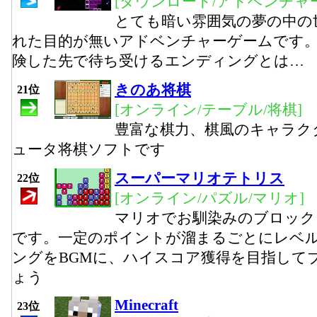
[ダウンロード/アドベンチャー
とても暗い雰囲気の夢の中の
れた目的が無いアドベンチャーゲームです。
険した先で待ち受けるエンディングとは…
きのあ将棋
21位
[オンライン/テーブル/将棋]
豊富な棋力、棋風のキャラク
ュータ将棋ソフトです
スーパーマリオテトリス
22位
[オンライン/パズル/マリオ]
マリオでお馴染みのブロック
です。一定のポイントが溜まるごとにレベ
ングをBGMに、ハイスコア獲得を目指して
ょう
Minecraft
23位