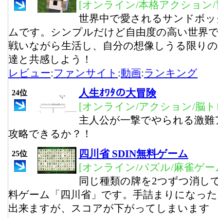
[オンライン/本格アクション/
世界中で愛されるサンドボッ
ムです。シンプルだけど自由度の高い世界
戦いながら生活し、自分の想像しうる限りの
達と共感しよう！
レビュー
:
ファンサイト
:
動画
:
ランキング
人生ｵﾜﾀの大冒険
24位
[オンライン/アクション/脳ト
主人公が一撃でやられる激難
攻略できるか？！
四川省 SDIN無料ゲーム
25位
[オンライン/パズル/麻雀ゲー
同じ種類の牌を2つずつ消し
料ゲーム「四川省」です。手詰まりになっ
出来ますが、スコアが下がってしまいます