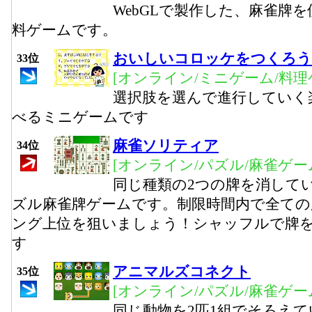
WebGLで製作した、麻雀牌
料ゲームです。
おいしいコロッケをつくろう
33位
[オンライン/ミニゲーム/料理
選択肢を選んで進行していく
べるミニゲームです
麻雀ソリティア
34位
[オンライン/パズル/麻雀ゲー
同じ種類の2つの牌を消して
ズル麻雀牌ゲームです。制限時間内で全ての
ング上位を狙いましょう！シャッフルで牌
す
アニマルズコネクト
35位
[オンライン/パズル/麻雀ゲー
同じ動物を2匹1組でそろえ