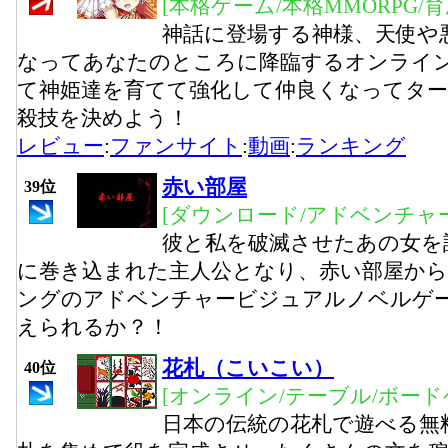
[本格ゲーム/本格MMORPG/
神話に登場する神様、天使や
なってあなたのところに降臨するオンライン
て神姫達を育てて強化して仲良くなってタ
殺技を決めよう！
レビュー
:
ファンサイト
:
動画
:
ランキング
赤い部屋
39位
[ダウンロード/アドベンチャー
彼と私を破滅させたあの女を
に巻き込まれた主人公となり、赤い部屋か
ングのアドベンチャービジュアルノベルゲ
えられるか？！
花札（こいこい）
40位
[オンライン/テーブル/ボード
日本の伝統の花札で遊べる無