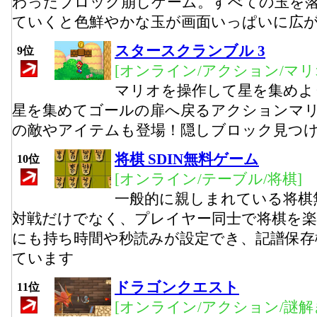
わったブロック崩しゲーム。すべての玉を
ていくと色鮮やかな玉が画面いっぱいに広
スタースクランブル 3
9位
[オンライン/アクション/マリ
マリオを操作して星を集めよ
星を集めてゴールの扉へ戻るアクションマ
の敵やアイテムも登場！隠しブロック見つ
将棋 SDIN無料ゲーム
10位
[オンライン/テーブル/将棋]
一般的に親しまれている将棋
対戦だけでなく、プレイヤー同士で将棋を
にも持ち時間や秒読みが設定でき、記譜保存
ています
ドラゴンクエスト
11位
[オンライン/アクション/謎解