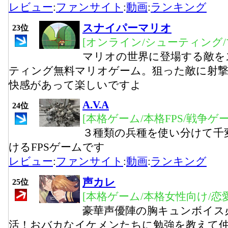
レビュー
:
ファンサイト
:
動画
:
ランキング
スナイパーマリオ
23位
[オンライン/シューティング/
マリオの世界に登場する敵を
ティング無料マリオゲーム。狙った敵に射
快感があって楽しいですよ
A.V.A
24位
[本格ゲーム/本格FPS/戦争ゲー
３種類の兵種を使い分けて千
けるFPSゲームです
レビュー
:
ファンサイト
:
動画
:
ランキング
声カレ
25位
[本格ゲーム/本格女性向け/恋
豪華声優陣の胸キュンボイス
活！おバカなイケメンたちに勉強を教えて