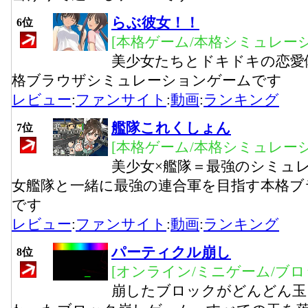
らぶ彼女！！
6位
[本格ゲーム/本格シミュレーシ
美少女たちとドキドキの恋愛
格ブラウザシミュレーションゲームです
レビュー
:
ファンサイト
:
動画
:
ランキング
艦隊これくしょん
7位
[本格ゲーム/本格シミュレーシ
美少女×艦隊＝最強のシミュ
女艦隊と一緒に最強の連合軍を目指す本格ブ
です
レビュー
:
ファンサイト
:
動画
:
ランキング
パーティクル崩し
8位
[オンライン/ミニゲーム/ブロ
崩したブロックがどんどん玉