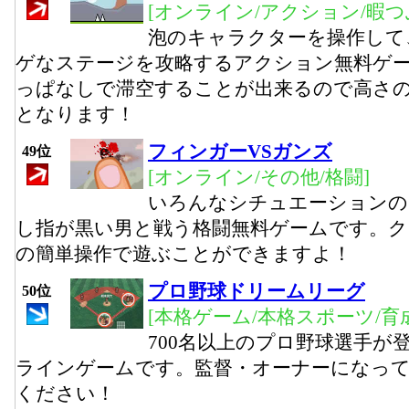
[オンライン/アクション/暇つ
泡のキャラクターを操作して
ゲなステージを攻略するアクション無料ゲ
っぱなしで滞空することが出来るので高さ
となります！
フィンガーVSガンズ
49位
[オンライン/その他/格闘]
いろんなシチュエーションの
し指が黒い男と戦う格闘無料ゲームです。
の簡単操作で遊ぶことができますよ！
プロ野球ドリームリーグ
50位
[本格ゲーム/本格スポーツ/育
700名以上のプロ野球選手が
ラインゲームです。監督・オーナーになっ
ください！