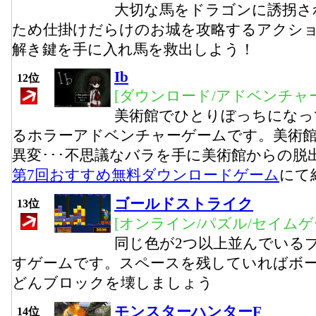
大切な馬をドラゴンに誘拐さ
ため仕掛けだらけのお城を攻略するアクシ
解き鍵を手に入れ馬を救出しよう！
Ib
12位
[ダウンロード/アドベンチャー
美術館でひとりぼっちになっ
るホラーアドベンチャーゲームです。美術
異変･･･不思議なバラを手に美術館からの脱
第7回おすすめ無料ダウンロードゲーム
にて
ゴールドストライク
13位
[オンライン/パズル/セイムゲ
同じ色が2つ以上並んでいる
すゲームです。スペースを残していればボ
どんブロックを壊しましょう
モンスターハンターF
14位