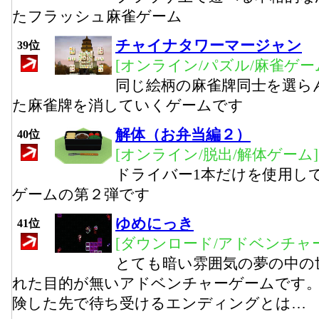
たフラッシュ麻雀ゲーム
チャイナタワーマージャン
39位
[オンライン/パズル/麻雀ゲー
同じ絵柄の麻雀牌同士を選ら
た麻雀牌を消していくゲームです
解体（お弁当編２）
40位
[オンライン/脱出/解体ゲーム]
ドライバー1本だけを使用し
ゲームの第２弾です
ゆめにっき
41位
[ダウンロード/アドベンチャー
とても暗い雰囲気の夢の中の
れた目的が無いアドベンチャーゲームです。
険した先で待ち受けるエンディングとは…