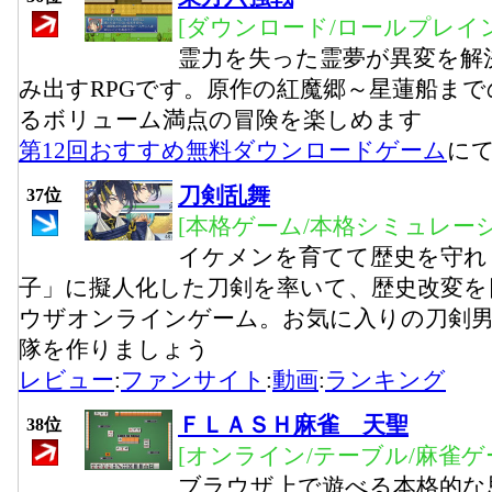
[ダウンロード/ロールプレイン
霊力を失った霊夢が異変を解
み出すRPGです。原作の紅魔郷～星蓮船ま
るボリューム満点の冒険を楽しめます
第12回おすすめ無料ダウンロードゲーム
に
刀剣乱舞
37位
[本格ゲーム/本格シミュレーシ
イケメンを育てて歴史を守れ
子」に擬人化した刀剣を率いて、歴史改変を
ウザオンラインゲーム。お気に入りの刀剣
隊を作りましょう
レビュー
:
ファンサイト
:
動画
:
ランキング
ＦＬＡＳＨ麻雀 天聖
38位
[オンライン/テーブル/麻雀ゲ
ブラウザ上で遊べる本格的な