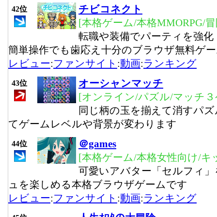
チビコネクト
42位
[本格ゲーム/本格MMORPG/
転職や装備でパーティを強化
簡単操作でも歯応え十分のブラウザ無料ゲー
レビュー
:
ファンサイト
:
動画
:
ランキング
オーシャンマッチ
43位
[オンライン/パズル/マッチ３
同じ柄の玉を揃えて消すパズ
てゲームレベルや背景が変わります
＠games
44位
[本格ゲーム/本格女性向け/キ
可愛いアバター「セルフィ」
ュを楽しめる本格ブラウザゲームです
レビュー
:
ファンサイト
:
動画
:
ランキング