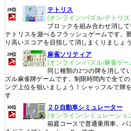
テトリス
28位
[オンライン/パズル/テトリス
ブロックを組み合わせ消して
テトリスを遊べるフラッシュゲームです。難
り高いスコアを目指して消しまくりましょ
麻雀ソリティア
29位
[オンライン/パズル/麻雀ゲー
同じ種類の2つの牌を消して
ズル麻雀牌ゲームです。制限時間内で全ての
ング上位を狙いましょう！シャッフルで牌
す
２Ｄ自動車シミュレーター
30位
[オンライン/シミュレーション
箱庭コースで普通乗用車、バ