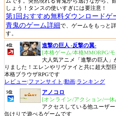
ムです。突然現れる青鬼から逃げながら、
しょう！タンスの使いすぎには要注意！
第1回おすすめ無料ダウンロードゲ
青鬼のゲーム詳細
で、ゲームをもっと
す。
進撃の巨人 -反撃の翼-
4位
[本格ゲーム/本格MMORPG/
大人気アニメ「進撃の巨人」
りました！エレンやリヴァイと共に超大型
本格ブラウザRPGです
レビュー
:
ファンサイト
:
動画
:
ランキング
アノコロ
5位
[オンライン/アクション/一休
アクセスしている他ユーザー
缶けりで遊べるゲームです