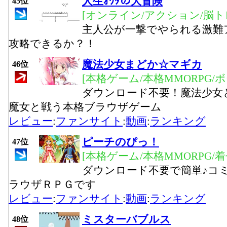
人生ｵﾜﾀの大冒険
45位
[オンライン/アクション/脳ト
主人公が一撃でやられる激難
攻略できるか？！
魔法少女まどか☆マギカ
46位
[本格ゲーム/本格MMORPG/
ダウンロード不要！魔法少女
魔女と戦う本格ブラウザゲーム
レビュー
:
ファンサイト
:
動画
:
ランキング
ピーチのぴっ！
47位
[本格ゲーム/本格MMORPG/
ダウンロード不要で簡単♪コ
ラウザＲＰＧです
レビュー
:
ファンサイト
:
動画
:
ランキング
ミスターバブルス
48位