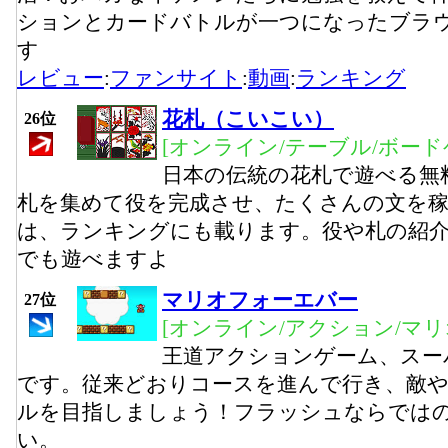
ションとカードバトルが一つになったブラ
す
レビュー
:
ファンサイト
:
動画
:
ランキング
花札（こいこい）
26位
[オンライン/テーブル/ボード
日本の伝統の花札で遊べる無
札を集めて役を完成させ、たくさんの文を
は、ランキングにも載ります。役や札の紹
でも遊べますよ
マリオフォーエバー
27位
[オンライン/アクション/マリ
王道アクションゲーム、スー
です。従来どおりコースを進んで行き、敵
ルを目指しましょう！フラッシュならでは
い。