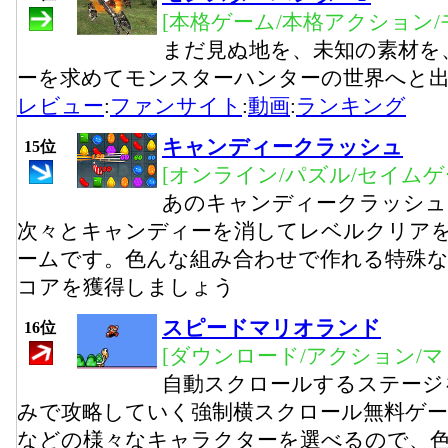
[本格ゲーム/本格アクション/
まだ見ぬ地を、未知の素材を
ーを求めてモンスターハンターの世界へと
レビュー
:
ファンサイト
:
動画
:
ランキング
キャンディークラッシュ
15位
[オンライン/パズル/セイムゲ
あのキャンディークラッシュ
次々とキャンディーを消してレベルクリア
ームです。色んな組み合わせで作れる特殊
コアを獲得しましょう
スピードマリオランド
16位
[ダウンロード/アクション/マ
自動スクロールするステージ
みで攻略していく強制横スクロール無料ゲ
などの様々なキャラクターを選べるので、