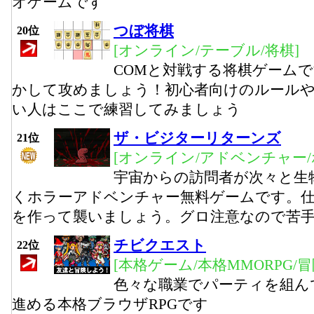
オゲームです
つぼ将棋
20位
[オンライン/テーブル/将棋]
COMと対戦する将棋ゲーム
かして攻めましょう！初心者向けのルール
い人はここで練習してみましょう
ザ・ビジターリターンズ
21位
[オンライン/アドベンチャー/
宇宙からの訪問者が次々と生
くホラーアドベンチャー無料ゲームです。
を作って襲いましょう。グロ注意なので苦
チビクエスト
22位
[本格ゲーム/本格MMORPG/
色々な職業でパーティを組ん
進める本格ブラウザRPGです