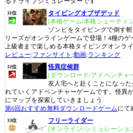
るドライブシミュレーターです
タイピングオブザデッド
31位
[本格ゲーム/本格シューティ
ゾンビをタイピングで倒す斬
リーズがオンラインゲームで登場！4種のゲ
上級者まで楽しめる本格タイピングオンラ
レビュー
:
ファンサイト
:
動画
:
ランキング
怪異症候群
32位
[ダウンロード/アドベンチャー
友人宅へと赴くことになった
れていくアドベンチャーゲームです。怪異
にマップを探索していきましょう
第6回おすすめ無料ダウンロードゲーム
にて
フリーライダー
33位
[オンライン/シミュレーショ