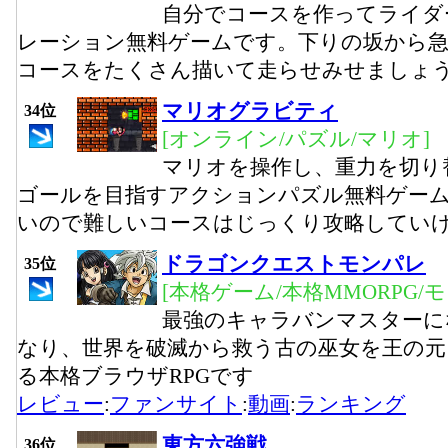
自分でコースを作ってライダ
レーション無料ゲームです。下りの坂から
コースをたくさん描いて走らせみせましょ
マリオグラビティ
34位
[オンライン/パズル/マリオ]
マリオを操作し、重力を切り
ゴールを目指すアクションパズル無料ゲー
いので難しいコースはじっくり攻略してい
ドラゴンクエストモンパレ
35位
[本格ゲーム/本格MMORPG/
最強のキャラバンマスターに
なり、世界を破滅から救う古の巫女を王の元
る本格ブラウザRPGです
レビュー
:
ファンサイト
:
動画
:
ランキング
東方六強戦
36位