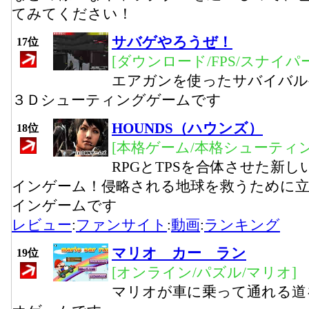
てみてください！
サバゲやろうぜ！
17位
[ダウンロード/FPS/スナイパー
エアガンを使ったサバイバル
３Ｄシューティングゲームです
HOUNDS（ハウンズ）
18位
[本格ゲーム/本格シューティ
RPGとTPSを合体させた新し
インゲーム！侵略される地球を救うために立
インゲームです
レビュー
:
ファンサイト
:
動画
:
ランキング
マリオ カー ラン
19位
[オンライン/パズル/マリオ]
マリオが車に乗って通れる道