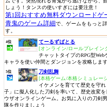
ムです。突然現れる青鬼から逃げながら、
しょう！タンスの使いすぎには要注意！
第1回おすすめ無料ダウンロードゲ
青鬼のゲーム詳細
で、ゲームをもっと
す。
てーるずばとる
4位
[オンライン/ロールプレイング
チャットタイプのRPG型We
キャラを使い仲間とダンジョンを攻略しま
刀剣乱舞
5位
[本格ゲーム/本格シミュレーシ
イケメンを育てて歴史を守れ
子」に擬人化した刀剣を率いて、歴史改変を
ウザオンラインゲーム。お気に入りの刀剣
隊を作りましょう