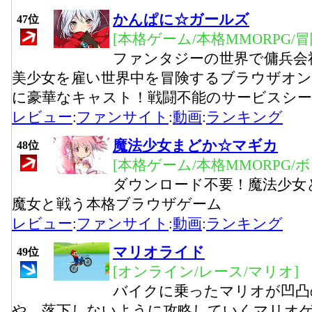
かんぱに☆ガールズ
47位
[本格ゲーム/本格MMORPG/
ファンタジーの世界で傭兵会
美少女を雇い世界中を冒険するブラウザオン
に豪華なキャスト！戦闘不能のサービスシー
レビュー
:
ファンサイト
:
動画
:
ランキング
魔法少女まどか☆マギカ
48位
[本格ゲーム/本格MMORPG/
ダウンロード不要！魔法少女
魔女と戦う本格ブラウザゲーム
レビュー
:
ファンサイト
:
動画
:
ランキング
マリオライド
49位
[オンライン/レース/マリオ]
バイクに乗ったマリオが凹凸
や、落下しないように攻略していくマリオ