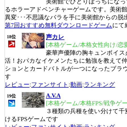
美術館でひとりぼっちになっ
るホラーアドベンチャーゲームです。美術
異変･･･不思議なバラを手に美術館からの脱
第7回おすすめ無料ダウンロードゲーム
にて
声カレ
18位
[本格ゲーム/本格女性向け/恋
豪華声優陣の胸キュンボイス
活！おバカなイケメンたちに勉強を教えて
ションとカードバトルが一つになったブラ
す
レビュー
:
ファンサイト
:
動画
:
ランキング
A.V.A
19位
[本格ゲーム/本格FPS/戦争ゲー
３種類の兵種を使い分けて千
けるFPSゲームです