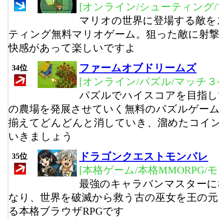
[オンライン/シューティング/
マリオの世界に登場する敵を
ティング無料マリオゲーム。狙った敵に射
快感があって楽しいですよ
ファームオブドリームズ
34位
[オンライン/パズル/マッチ３
パズルでハイスコアを目指し
の農場を発展させていく無料のパズルゲー
揃えてどんどんと消していき、溜めたコイ
いきましょう
ドラゴンクエストモンパレ
35位
[本格ゲーム/本格MMORPG/
最強のキャラバンマスターに
なり、世界を破滅から救う古の巫女を王の元
る本格ブラウザRPGです