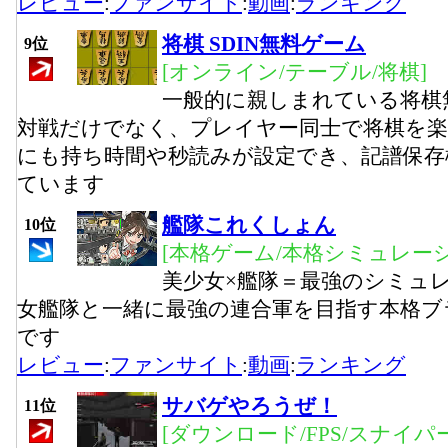
レビュー
:
ファンサイト
:
動画
:
ランキング
将棋 SDIN無料ゲーム
9位
[オンライン/テーブル/将棋]
一般的に親しまれている将棋
対戦だけでなく、プレイヤー同士で将棋を
にも持ち時間や秒読みが設定でき、記譜保存
ています
艦隊これくしょん
10位
[本格ゲーム/本格シミュレーシ
美少女×艦隊＝最強のシミュ
女艦隊と一緒に最強の連合軍を目指す本格ブ
です
レビュー
:
ファンサイト
:
動画
:
ランキング
サバゲやろうぜ！
11位
[ダウンロード/FPS/スナイパー