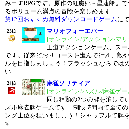
み出すRPGです。原作の紅魔郷～星蓮船ま
るボリューム満点の冒険を楽しめます
第12回おすすめ無料ダウンロードゲーム
に
マリオフォーエバー
23位
[オンライン/アクション/マリ
王道アクションゲーム、スー
です。従来どおりコースを進んで行き、敵
ルを目指しましょう！フラッシュならでは
い。
麻雀ソリティア
24位
[オンライン/パズル/麻雀ゲー
同じ種類の2つの牌を消して
ズル麻雀牌ゲームです。制限時間内で全ての
ング上位を狙いましょう！シャッフルで牌
す