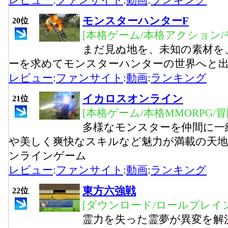
レビュー
:
ファンサイト
:
動画
:
ランキング
モンスターハンターF
20位
[本格ゲーム/本格アクション/
まだ見ぬ地を、未知の素材を
ーを求めてモンスターハンターの世界へと
レビュー
:
ファンサイト
:
動画
:
ランキング
イカロスオンライン
21位
[本格ゲーム/本格MMORPG/
多様なモンスターを仲間に一
や美しく爽快なスキルなど魅力が満載の天
ンラインゲーム
レビュー
:
ファンサイト
:
動画
:
ランキング
東方六強戦
22位
[ダウンロード/ロールプレイン
霊力を失った霊夢が異変を解