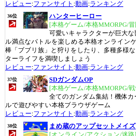
レビュー
:
ファンサイト
:
動画
:
ランキング
ハンターヒーロー
36位
[本格ゲーム/本格MMORPG/
可愛いキャラクターが巨大な
ル満点なバトルを楽しめる本格オンライン
棒「ブブリ族」と狩りをしたり、多種多様
ターライフを満喫しましょう
レビュー
:
ファンサイト
:
動画
:
ランキング
SDガンダムOP
37位
[本格ゲーム/本格MMORPG/
全てのガンダム集結！機体カ
ルで遊びやすい本格ブラウザゲーム
レビュー
:
ファンサイト
:
動画
:
ランキング
まめ蔵のアップセットメイズ
38位
[オンライン/アクション/迷路