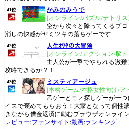
かみのみうで
41位
[オンライン/パズル/テトリス
空から次々と降ってくるブロ
消しの快感がヤミツキの落ちゲーです
人生ｵﾜﾀの大冒険
42位
[オンライン/アクション/脳ト
主人公が一撃でやられる激難
攻略できるか？！
ミスティアージュ
43位
[本格ゲーム/本格女性向け/ア
乙ゲーとモノ探しゲーが一つ
イスで褒めてもらおう！大家となって個性
きながら借金返済に励むブラウザオンライ
レビュー
:
ファンサイト
:
動画
:
ランキング