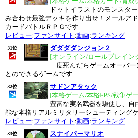
[本格ゲーム/本格カード/育成
ドットイラストのモンスター
み合わせ最強デッキを作り出せ！メールア
カードバトルＲＰＧです
レビュー
:
ファンサイト
:
動画
:
ランキング
ダダダダンジョン２
31位
[オンライン/ロールプレイング
一度死んだらゲームオーバー
とのできるゲームです
サドンアタック
32位
[本格ゲーム/本格FPS/戦争ゲー
豊富な実名武器を駆使し、自
能な本格リアルミリタリーシューティング
レビュー
:
ファンサイト
:
動画
:
ランキング
スナイパーマリオ
33位