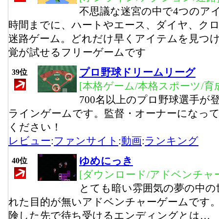
不思議な迷宮の中で4つのア
時間までに、ハートやエース、ダイヤ、ク
迷路ゲーム。どれだけ早くアイテムを見つ
覚が試せるフリーゲームです
プロ野球ドリームリーグ
39位
[本格ゲーム/本格スポーツ/育
700名以上のプロ野球選手が
ラインゲームです。監督・オーナーになっ
ください！
レビュー
:
ファンサイト
:
動画
:
ランキング
ゆめにっき
40位
[ダウンロード/アドベンチャー
とても暗い雰囲気の夢の中の
れた目的が無いアドベンチャーゲームです。
険した先で待ち受けるエンディングとは…