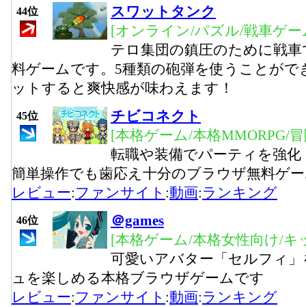
スワットタンク
44位
[オンライン/パズル/戦車ゲー
テロ集団の鎮圧のために戦車
料ゲームです。5種類の砲弾を使うことがで
ットすると爽快感が味わえます！
チビコネクト
45位
[本格ゲーム/本格MMORPG/
転職や装備でパーティを強化
簡単操作でも歯応え十分のブラウザ無料ゲー
レビュー
:
ファンサイト
:
動画
:
ランキング
＠games
46位
[本格ゲーム/本格女性向け/キ
可愛いアバター「セルフィ」
ュを楽しめる本格ブラウザゲームです
レビュー
:
ファンサイト
:
動画
:
ランキング