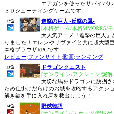
エアガンを使ったサバイバル
３Ｄシューティングゲームです
進撃の巨人 -反撃の翼-
12位
[本格ゲーム/本格MMORPG/
大人気アニメ「進撃の巨人」
りました！エレンやリヴァイと共に超大型
本格ブラウザRPGです
レビュー
:
ファンサイト
:
動画
:
ランキング
ドラゴンクエスト
13位
[オンライン/アクション/謎解
大切な馬をドラゴンに誘拐さ
ため仕掛けだらけのお城を攻略するアクシ
解き鍵を手に入れ馬を救出しよう！
野球物語
14位
[オンライン/スポーツ/野球ゲ