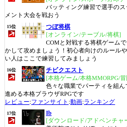
バッティング練習で選手のス
メント大会を戦おう
つぼ将棋
15位
[オンライン/テーブル/将棋]
COMと対戦する将棋ゲーム
かして攻めましょう！初心者向けのルール
い人はここで練習してみましょう
チビクエスト
16位
[本格ゲーム/本格MMORPG/
色々な職業でパーティを組ん
進める本格ブラウザRPGです
レビュー
:
ファンサイト
:
動画
:
ランキング
Ib
17位
[ダウンロード/アドベンチャー