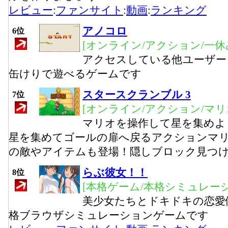
レビュー
:
ファンサイト
:
動画
:
ランキング
アノコロ
6位
[オンライン/アクション/一休
アクセスしている他ユーザー
缶けりで遊べるゲームです
スタースクランブル 3
7位
[オンライン/アクション/マリ
マリオを操作して星を集めよ
星を集めてゴールの扉へ戻るアクションマ
の敵やアイテムも登場！隠しブロック見つ
らぶ彼女！！
8位
[本格ゲーム/本格シミュレーシ
美少女たちとドキドキの恋愛
格ブラウザシミュレーションゲームです