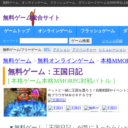
無料ゲーム、オンラインゲーム、フラッシュゲーム、ダウンロードゲームを6000件以上
無料ゲーム総合サイト
ゲームトップ
オンラインゲーム
フラッシュゲーム
ダ
ジャンル詳細
キーワード
RPG
無料ゲーム/フリーゲーム
アクション
アドベンチャー
シミュレーション
無料ゲーム
>
無料オンラインゲーム
>
本格MMOR
無料ゲーム：王国日記
[ 本格ゲーム本格MMORPG対戦バトル ]
ペットと一緒に王国を護ろう！自動戦闘やイベント
格ブラウザＭＭＯＲＰＧです
▼無料ゲーム「王国日記」が気に入ったらシ