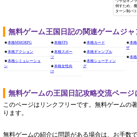
ウザ型オン
倒すため、
ターン制バ
無料ゲーム王国日記の関連ゲームジャ
★
本格MMORPG
★
本格FPS
★
本格カード
★
本格
ザ
★
本格アクション
★
本格スポー
★
本格ギャンブル
ツ
★
本格
★
本格シミュレーショ
★
本格シューティン
ン
★
本格女性向
グ
け
無料ゲームの王国日記攻略交流ページ
このページはリンクフリーです。無料ゲームの
ります。
無料ゲームの紹介に問題がある場合は、お手数