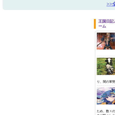
>
王国日記
ーム
り、闇の軍
ため、数々