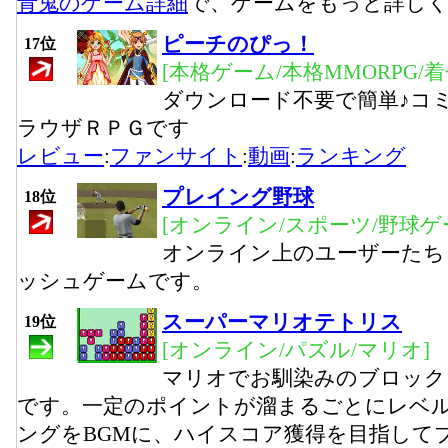
青鬼のゲーム詳細
で、ゲームをもっと詳し
ピーチのぴっ！
17位
[本格ゲーム/本格MMORPG/
ダウンロード不要で簡単♪コ
ラウザＲＰＧです
レビュー
:
ファンサイト
:
動画
:
ランキング
プレイング野球
18位
[オンライン/スポーツ/野球ゲ
オンライン上のユーザーたち
ッシュゲームです。
スーパーマリオテトリス
19位
[オンライン/パズル/マリオ]
マリオでお馴染みのブロック
です。一定のポイントが溜まるごとにレベ
ングをBGMに、ハイスコア獲得を目指して