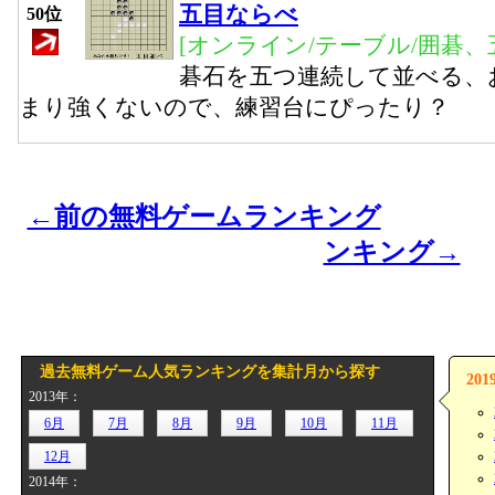
五目ならべ
50位
[オンライン/テーブル/囲碁、
碁石を五つ連続して並べる、
まり強くないので、練習台にぴったり？
←前の無料ゲームランキング
ンキング→
過去無料ゲーム人気ランキングを集計月から探す
20
2013年：
6月
7月
8月
9月
10月
11月
12月
2014年：