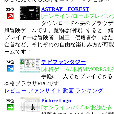
ASTRAY FOREST
23位
[オンライン/ロールプレイング
ダウンロード不要のブラウザ
風冒険ゲームです。魔物は仲間にすると一
プレイヤーは冒険者、国王、侵略者や、はた
金首など、それぞれの自由な楽しみ方が可能
ームです！
チビファンタジー
24位
[本格ゲーム/本格MMORPG/
手軽に一人でもプレイできる
本格ブラウザRPGです
レビュー
:
ファンサイト
:
動画
:
ランキング
Picture Logic
25位
[オンライン/パズル/お絵かき