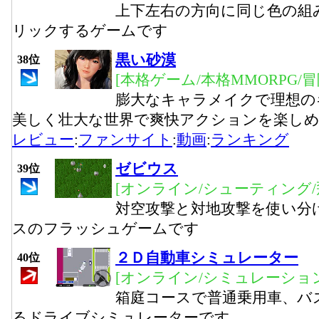
上下左右の方向に同じ色の組
リックするゲームです
黒い砂漠
38位
[本格ゲーム/本格MMORPG/
膨大なキャラメイクで理想の
美しく壮大な世界で爽快アクションを楽し
レビュー
:
ファンサイト
:
動画
:
ランキング
ゼビウス
39位
[オンライン/シューティング/
対空攻撃と対地攻撃を使い分
スのフラッシュゲームです
２Ｄ自動車シミュレーター
40位
[オンライン/シミュレーション
箱庭コースで普通乗用車、バ
るドライブシミュレーターです