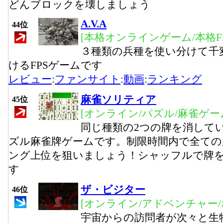
どんブロックを壊しましょう
A.V.A
44位
[本格オンラインゲーム/本格FP
３種類の兵種を使い分けて千
けるFPSゲームです
レビュー
:
ファンサイト
:
動画
:
ランキング
麻雀ソリティア
45位
[オンライン/パズル/麻雀ゲー
同じ種類の2つの牌を消して
ズル麻雀牌ゲームです。制限時間内で全ての
ング上位を狙いましょう！シャッフルで牌
す
ザ・ビジター
46位
[オンライン/アドベンチャー/
宇宙からの訪問者が次々と生