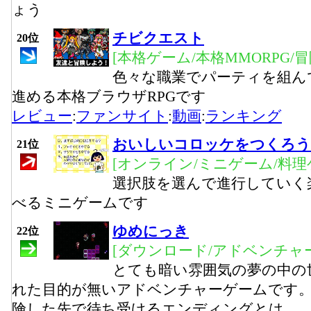
ょう
チビクエスト
20位
[本格ゲーム/本格MMORPG/
色々な職業でパーティを組ん
進める本格ブラウザRPGです
レビュー
:
ファンサイト
:
動画
:
ランキング
おいしいコロッケをつくろう
21位
[オンライン/ミニゲーム/料理
選択肢を選んで進行していく
べるミニゲームです
ゆめにっき
22位
[ダウンロード/アドベンチャー
とても暗い雰囲気の夢の中の
れた目的が無いアドベンチャーゲームです。
険した先で待ち受けるエンディングとは…