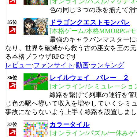
[オンライン/パズル/マッチ３
色の同じ３つの珠を揃えて消
ドラゴンクエストモンパレ
35位
[本格ゲーム/本格MMORPG/
最強のキャラバンマスターに
なり、世界を破滅から救う古の巫女を王の元
る本格ブラウザRPGです
レビュー
:
ファンサイト
:
動画
:
ランキング
レイルウェイ バレー ２
36位
[オンライン/シミュレーション
線路を繋げて列車の運行を管
じ色の駅へ導いて収入を増やしていくシミ
事故にならないよう上手く線路を設置しま
カラータイル
37位
[オンライン/パズル/一休みゲ