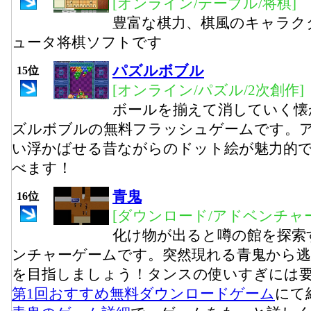
[オンライン/テーブル/将棋]
豊富な棋力、棋風のキャラク
ュータ将棋ソフトです
パズルボブル
15位
[オンライン/パズル/2次創作]
ボールを揃えて消していく懐
ズルボブルの無料フラッシュゲームです。
い浮かばせる昔ながらのドット絵が魅力的
べます！
青鬼
16位
[ダウンロード/アドベンチャー
化け物が出ると噂の館を探索
ンチャーゲームです。突然現れる青鬼から
を目指しましょう！タンスの使いすぎには
第1回おすすめ無料ダウンロードゲーム
にて