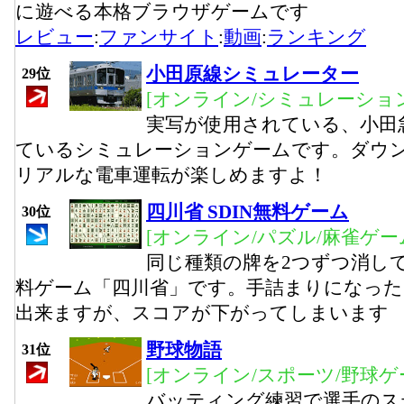
に遊べる本格ブラウザゲームです
レビュー
:
ファンサイト
:
動画
:
ランキング
小田原線シミュレーター
29位
[オンライン/シミュレーション
実写が使用されている、小田
ているシミュレーションゲームです。ダウ
リアルな電車運転が楽しめますよ！
四川省 SDIN無料ゲーム
30位
[オンライン/パズル/麻雀ゲー
同じ種類の牌を2つずつ消し
料ゲーム「四川省」です。手詰まりになっ
出来ますが、スコアが下がってしまいます
野球物語
31位
[オンライン/スポーツ/野球ゲ
バッティング練習で選手のス