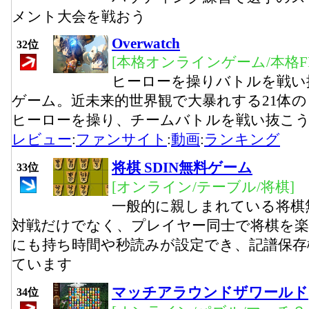
メント大会を戦おう
Overwatch
32位
[本格オンラインゲーム/本格FP
ヒーローを操りバトルを戦い
ゲーム。近未来的世界観で大暴れする21体
ヒーローを操り、チームバトルを戦い抜こ
レビュー
:
ファンサイト
:
動画
:
ランキング
将棋 SDIN無料ゲーム
33位
[オンライン/テーブル/将棋]
一般的に親しまれている将棋
対戦だけでなく、プレイヤー同士で将棋を
にも持ち時間や秒読みが設定でき、記譜保存
ています
マッチアラウンドザワールド
34位