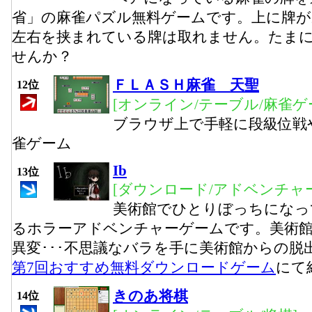
省」の麻雀パズル無料ゲームです。上に牌が
左右を挟まれている牌は取れません。たま
せんか？
ＦＬＡＳＨ麻雀 天聖
12位
[オンライン/テーブル/麻雀ゲ
ブラウザ上で手軽に段級位戦
雀ゲーム
Ib
13位
[ダウンロード/アドベンチャー
美術館でひとりぼっちになっ
るホラーアドベンチャーゲームです。美術
異変･･･不思議なバラを手に美術館からの脱
第7回おすすめ無料ダウンロードゲーム
にて
きのあ将棋
14位