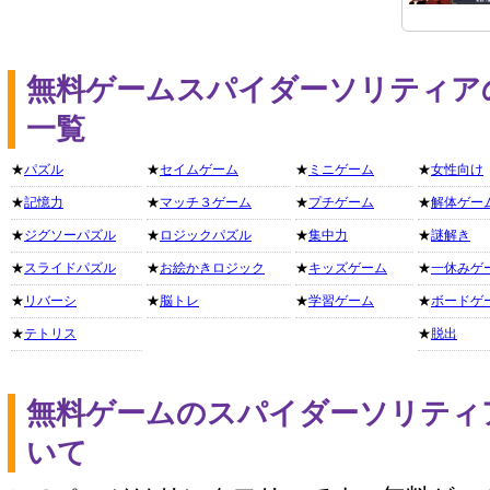
無料ゲームスパイダーソリティア
一覧
★
パズル
★
セイムゲーム
★
ミニゲーム
★
女性向け
★
記憶力
★
マッチ３ゲーム
★
プチゲーム
★
解体ゲー
★
ジグソーパズル
★
ロジックパズル
★
集中力
★
謎解き
★
スライドパズル
★
お絵かきロジック
★
キッズゲーム
★
一休みゲ
★
リバーシ
★
脳トレ
★
学習ゲーム
★
ボードゲ
★
テトリス
★
脱出
無料ゲームのスパイダーソリティ
いて