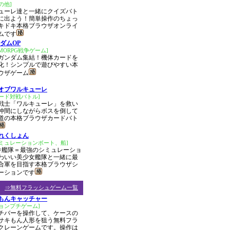
の他]
ューレ達と一緒にクイズバト
に出よう！簡単操作のちょっ
キドキ本格ブラウザオンライ
ムです
ダムOP
MORPG戦争ゲーム]
ガンダム集結！機体カードを
化！シンプルで遊びやすい本
ウザゲーム
オブワルキューレ
ード対戦バトル]
戦士「ワルキューレ」を救い
仲間にしながらボスを倒して
道の本格ブラウザカードバト
れくしょん
シミュレーションボート、船]
×艦隊＝最強のシミュレーショ
わいい美少女艦隊と一緒に最
合軍を目指す本格ブラウザシ
ーションです
⇒無料フラッシュゲーム一覧
もんキャッチャー
ョンプチゲーム]
チバーを操作して、ケースの
サキもん人形を狙う無料フラ
クレーンゲームです。操作は