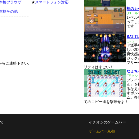
本格ブラウザ
★
スマートフォン対応
刻のカ
本格その他
[ロール
レベル
ってし
です
BATT
[シュー
ド派手
しい2
爽快感
ジック
フリー
からご連絡下さい。
リティはすごい！
なえち
[アクシ
プレイ
ん」を
るなえ
すボン
ム。多
てのコピー達を撃破せよ！
て
イチオシのゲームバー
ゲームバー京都