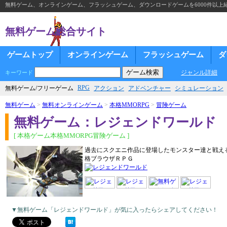
無料ゲーム、オンラインゲーム、フラッシュゲーム、ダウンロードゲームを6000件以上
無料ゲーム総合サイト
ゲームトップ
オンラインゲーム
フラッシュゲーム
ダ
ジャンル詳細
キーワード
RPG
無料ゲーム/フリーゲーム
アクション
アドベンチャー
シミュレーション
無料ゲーム
>
無料オンラインゲーム
>
本格MMORPG
>
冒険ゲーム
無料ゲーム：レジェンドワールド
[ 本格ゲーム本格MMORPG冒険ゲーム ]
過去にスクエニ作品に登場したモンスター達と戦え
格ブラウザＲＰＧ
▼無料ゲーム「レジェンドワールド」が気に入ったらシェアしてください！