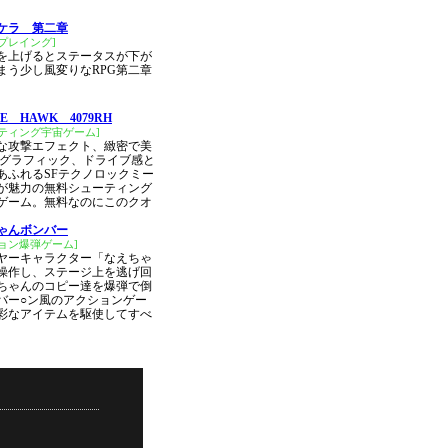
ケラ 第二章
プレイング]
を上げるとステータスが下が
まう少し風変りなRPG第二章
LE HAWK 4079RH
ティング宇宙ゲーム]
な攻撃エフェクト、緻密で美
Dグラフィック、ドライブ感と
あふれるSFテクノロックミー
が魅力の無料シューティング
ゲーム。無料なのにこのクオ
ゃんボンバー
ョン爆弾ゲーム]
ヤーキャラクター「なえちゃ
操作し、ステージ上を逃げ回
ちゃんのコピー達を爆弾で倒
バー○ン風のアクションゲー
彩なアイテムを駆使してすべ