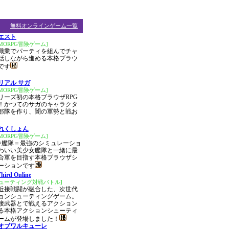
無料オンラインゲーム一覧
エスト
MORPG冒険ゲーム]
職業でパーティを組んでチャ
話しながら進める本格ブラウ
です
リアル サガ
MORPG冒険ゲーム]
リーズ初の本格ブラウザRPG
！かつてのサガのキャラクタ
部隊を作り、闇の軍勢と戦お
れくしょん
MORPG冒険ゲーム]
×艦隊＝最強のシミュレーショ
わいい美少女艦隊と一緒に最
合軍を目指す本格ブラウザシ
ーションです
Third Online
シューティング対戦バトル]
近接戦闘が融合した、次世代
ョンシューティングゲーム。
接武器とで戦えるアクション
る本格アクションシューティ
ームが登場しました！
オブワルキューレ