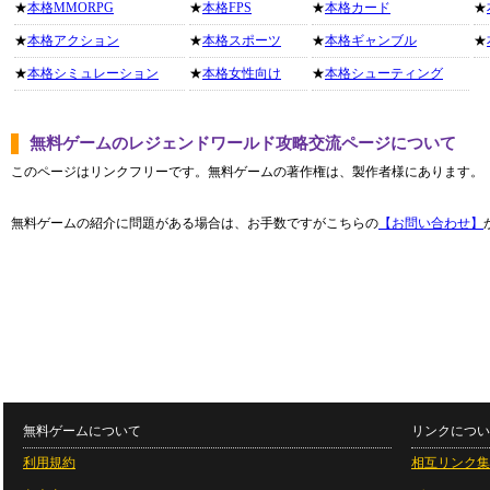
★
本格MMORPG
★
本格FPS
★
本格カード
★
★
本格アクション
★
本格スポーツ
★
本格ギャンブル
★
★
本格シミュレーション
★
本格女性向け
★
本格シューティング
無料ゲームのレジェンドワールド攻略交流ページについて
このページはリンクフリーです。無料ゲームの著作権は、製作者様にあります。
無料ゲームの紹介に問題がある場合は、お手数ですがこちらの
【お問い合わせ】
無料ゲームについて
リンクについ
利用規約
相互リンク集