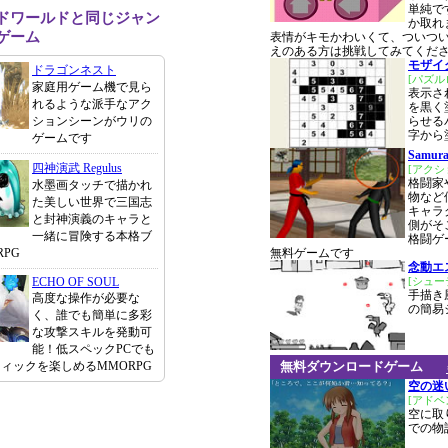
単純で
ドワールドと同じジャン
か取れ
ゲーム
表情がキモかわいくて、ついつ
えのある方は挑戦してみてくだ
モザイ
ドラゴンネスト
[パズル
家庭用ゲーム機で見ら
表示さ
れるような派手なアク
を黒く
ションシーンがウリの
らせる
字から
ゲームです
Samura
四神演武 Regulus
[アクシ
格闘家
水墨画タッチで描かれ
物など
た美しい世界で三国志
キャラ
と封神演義のキャラと
側がそ
一緒に冒険する本格ブ
格闘ゲ
PG
無料ゲームです
念動エ
ECHO OF SOUL
[シュー
手描き
高度な操作が必要な
の簡易
く、誰でも簡単に多彩
な攻撃スキルを発動可
能！低スペックPCでも
ィックを楽しめるMMORPG
無料ダウンロードゲーム
空の迷
[アドベ
空に取
での物