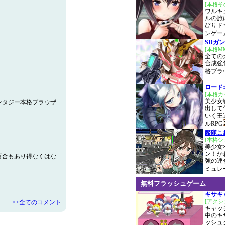
[本格そ
ワルキ
ルの旅
ぴりド
ンゲー
SDガン
[本格M
全ての
合成強
格ブラ
ロード
[本格カ
美少女
ンタジー本格ブラウザ
出して
いく王
ルRPG
艦隊こ
[本格
美少女
ン！か
百合もあり得なくはな
強の連
ミュレ
無料フラッシュゲーム
キサキ
[アクシ
>>全てのコメント
キャッ
中のキ
ッシュ