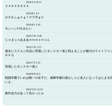
2024/1/4 20:11
５４６４５６５４
2023/8/1 4:3
がＳＤふぁｈｇｆゲラ宇ｇｈ
2023/8/1 3:10
モンハンLOLみたい
2023/7/31 3:48
じゃまじゃあまあｍｍｍｓｍｓん
2023/7/31 2:57
過去にスクエニ作品に登場したモンスター達と戦えることが魅力のライトファ
ＲＰＧ
2023/7/3 2:15
登場したモンスター達と
2018/8/23 8:3
戦国学園でいわば唯一の女子だ、相棒学園の誰かしらと友人になってはじまる
いさ。
2013/5/25 15:52
案外迫力があって良かったｗ