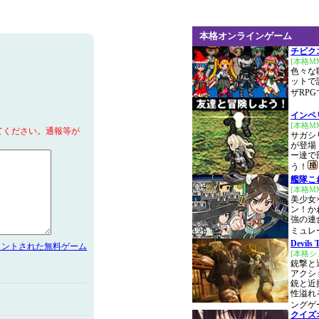
本格オンラインゲーム
チビク
[本格M
色々な
ットで
ザRPG
インペ
[本格M
てください。通報等が
サガシ
が登場
ー達で
う！
艦隊こ
[本格M
美少女
ン！か
強の連
ミュレ
Devils 
メントされた無料ゲーム
[本格
銃撃と
アクシ
銃と近
性溢れ
ングゲ
クイズ