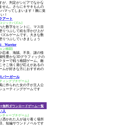
すが、判定がシビアでなかな
ません。さらにキサキもんの
いハマってしまいます！腕に覚
さい！
クアート
ロジックパズル]
れた数字をヒントに、マス目
塗りつぶして絵を浮かび上が
パズルゲームです。大きな数
塗りつぶしていきましょう
i Warrior
ョン格闘]
や忍者、海賊、不良、謎の怪
個性豊かな3Dグラフィックの
クターで戦う格闘ゲーム。敵
こそこ強く遊び応えがあるの
ームが好きな方におすすめの
スパーガール
ティングプチゲーム]
風に作られた女の子が主人公
シューティングゲームです
⇒無料ダウンロードゲーム一覧
い人
ンチャープチゲーム]
り憑かれた人が辿り着く場所
語、短編サウンドノベルです