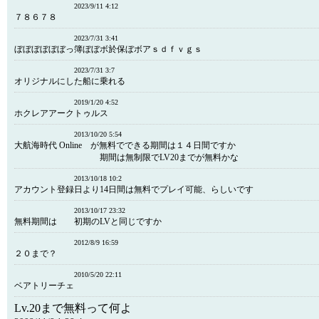
2023/9/11 4:12
７８６７８
2023/7/31 3:41
ぼぼぼぼぼぼっ簿ぼぼボ於保ぼボアｓｄｆｖｇｓ
2023/7/31 3:7
オリジナルにした船に乗れる
2019/1/20 4:52
ホクレアアークトゥルス
2013/10/20 5:54
大航海時代 Online が無料でできる期間は１４日間ですか
期間は無制限でLV20までが無料かな
2013/10/18 10:2
アカウント登録日より14日間は無料でプレイ可能、らしいです
2013/10/17 23:32
無料期間は 初期のLVと同じですか
2012/8/9 16:59
２０まで？
2010/5/20 22:11
ベアトリーチェ
Lv.20まで無料って何よ