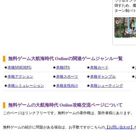
ウザ型オン
倒すため、
ターン制バ
無料ゲーム大航海時代 Onlineの関連ゲームジャンル一覧
★
本格MMORPG
★
本格FPS
★
本格カード
★
★
本格アクション
★
本格スポーツ
★
本格ギャンブル
★
★
本格シミュレーション
★
本格女性向け
★
本格シューティング
無料ゲームの大航海時代 Online攻略交流ページについて
このページはリンクフリーです。無料ゲームの著作権は、製作者様にあります。
無料ゲームの紹介に問題がある場合は、お手数ですがこちらの
【お問い合わせ】