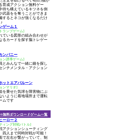
た王女を助けるべく4匹の猫が
る育成アクション無料ゲー
中待ち構えているキツネを倒
や武器をを奪うことができま
備するとネコが強くなるだけ
♪
ンゲーム１
トランプゲーム]
れている図形の組み合わせが
なるカードを探す脳トレゲー
カンパニー
ョン誘導ゲーム]
員とみんなで一緒に鐘を探し
センチメンタル・アクション
ホットエアバルーン
ョンマリオ]
姫を乗せた気球を障害物にぶ
ないように着地場所まで運転
ームです
⇒無料ダウンロードゲーム一覧
ヒーロー２
ティング対戦バトル]
戦アクションシューティング
。四人まで同時対戦が可能！
面で左右が繋がっていて、制