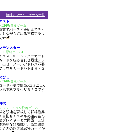
無料オンラインゲーム一覧
エスト
MORPG冒険ゲーム]
職業でパーティを組んでチャ
話しながら進める本格ブラウ
です
ンモンスター
ード育成ゲーム]
イラストのモンスターカード
カードを組み合わせ最強デッ
り出せ！メールアドレス不要
ブラウザカードバトルＲＰＧ
のぴっ！
MORPG冒険ゲーム]
ロード不要で簡単♪コミニュケ
ン系本格ブラウザＲＰＧです
PHX
シミュレーション戦略ゲーム]
将と領地を育成して群雄割拠
を目指せ！スキルの組み合わ
他プレイヤーとの同盟・交渉
本格的な頭脳戦と、豪華絵師
く迫力の超美麗武将カードが