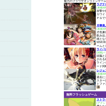
魅力のブラウザオンラインゲー
ラグナ
[本格M
攻撃や
カワイ
ＰＧで
月華美
[本格MM
才色兼
飲み込
雄とな
MMO
ームと
ライバ
[対戦バ
頭脳と
される
ライン
ード同
レジェ
[本格M
過去に
スター
トファ
無料フラッシュゲーム
ストラ
[アクシ