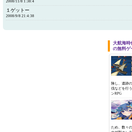
2008/11/8 1:38:4
１ゲットー
2008/9/8 21:4:38
大航海時代
の無料ゲ
険し、遺跡
伐などを行
ンRPG
ため、数々