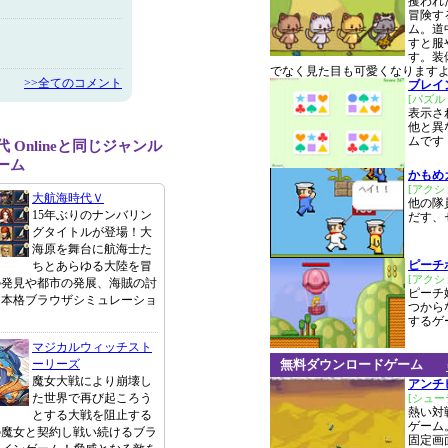
攫われ
冒険す
ム。道
すと服
す。装
でなく見た目も可愛くなりますよ
>>全てのコメント
ブレイ
[パズル
表示さ
他と異
ムです
 Onlineと同じジャンル
ーム
かもめ
[アクシ
大航海時代Ｖ
他の隊
15年ぶりのナンバリン
だす、
グタイトルが登場！大
海原を舞台に航海士た
ピーチ
ちとあらゆる大陸を冒
[アクシ
の発見や都市の発展、海賊の討
ピーチ
う本格ブラウザシミュレーショ
つから
するゲ
マジカルウィッチスト
ーリーズ
無料ダウンロードゲーム
魔女大戦により崩壊し
アンチ
た世界で再び起ころう
[シュー
熱い対
とする大戦を阻止する
ゲーム
の魔女と契約し戦い続けるブラ
固定画