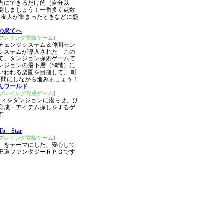
内にできるだけ的（自分以
倒しましょう！一番多く点数
、友人が集まったときなどに盛
の果てへ
ルプレイング冒険ゲーム]
チェンジシステム＆仲間モン
システムが導入された「この
て」ダンジョン探索ゲームで
ンジョンの最下層（50階）に
いわれる楽園を目指して、 町
仲間にしながら進みましょう！
んワールド
ルプレイング育成ゲーム]
ティをダンジョンに潜らせ、ひ
育成・アイテム探しをするゲ
す
To Star
ルプレイング冒険ゲーム]
」をテーマにした、安心して
王道ファンタジーＲＰＧです