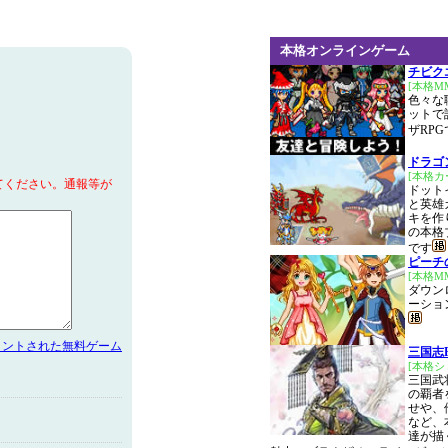
本格オンラインゲーム
チビク
[本格M
色々な
ットで
ザRPG
ドラゴ
[本格カ
てください。通報等が
ドット
と英雄
キを作
の本格
です
ピーチ
[本格M
ダウン
ーショ
メントされた無料ゲーム
三国志
[本格
三国武
の覇者
せや、
など、
達が描