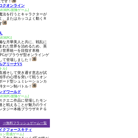
ムです！
ロクオンライン
MORPG冒険ゲーム]
魔法を行うとキャラクターが
く、またはカッコよく動くＲ
す
人
ORPG]
備な月華美人と共に、戦乱に
まれた世界を治めるため、英
り世界統一を目指す本格
RPGがブラウザ型オンラインゲ
して登場しました！
ルアリーナVS
トル]
直感そして突き通す意志が試
相手の心理を突いて戦うオン
ボード型シュミレーションカ
時ターン制バトル！
ンドワールド
MORPG冒険ゲーム]
スクエニ作品に登場したモン
達と戦えることが魅力のライ
ンタジー本格ブラウザＲＰＧ
⇒無料フラッシュゲーム一覧
イクフォースキティ
ョン育成ゲーム]