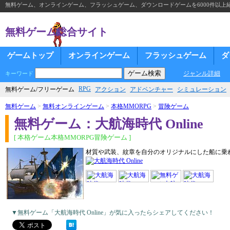
無料ゲーム、オンラインゲーム、フラッシュゲーム、ダウンロードゲームを6000件以上
無料ゲーム総合サイト
ゲームトップ
オンラインゲーム
フラッシュゲーム
ダ
ジャンル詳細
キーワード
RPG
無料ゲーム/フリーゲーム
アクション
アドベンチャー
シミュレーション
無料ゲーム
>
無料オンラインゲーム
>
本格MMORPG
>
冒険ゲーム
無料ゲーム：大航海時代 Online
[ 本格ゲーム本格MMORPG冒険ゲーム ]
材質や武装、紋章を自分のオリジナルにした船に乗
▼無料ゲーム「大航海時代 Online」が気に入ったらシェアしてください！