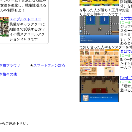
ラインゲーム！脅威となる敵を
限時間
魔女達を強化し、戦略性溢れる
外）を
を取った人が勝ち！正月やお盆
トルを制覇せよ！
り上がる無料ゲームです！
この世
メイプルストーリー
[ロー
装備がキャラクターに
ジョブ
細部まで反映するカワ
スター
イイ横スクロールアク
世の果
す。ダ
ションＲＰＧです
あると
で知り合った人やモンスターを
まほで
[ロー
8パー
たすら
本格ブラウザ
★
スマートフォン対応
ームで
本格その他
Lord 
[ロー
「運命
遊べる
からご連絡下さい。