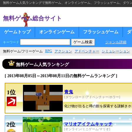
無料ゲーム人気ランキングで無料ゲーム、オンラインゲーム、フラッシュゲーム、ダウ
無料ゲーム総合サイト
ゲームトップ
オンラインゲーム
フラッシュゲーム
ダ
ジャンル詳細
キーワード
RPG
無料ゲーム/フリーゲーム
アクション
アドベンチャー
シミュレーション
無料ゲーム人気ランキング
[ 2013年08月05日～2013年08月11日の無料ゲームランキング ]
1位
青鬼
[ダウンロード/アドベンチャー/ホラー]
化け物が出ると噂の館を探索する謎解きホ
2位
マリオアイテムキャッチ
[オンライン/ミニゲーム/マリオ]