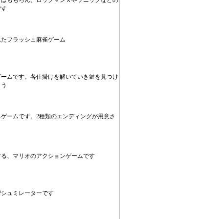
ーはもちろん、ロックマンＸやソニックなどの
です
れたフラッシュ麻雀ゲーム
ゲームです。各仕掛けを解いていき鍵を見つけ
ょう
ゲームです。2種類のエンディングが用意さ
する、マリオのアクションゲームです
習シュミレーターです