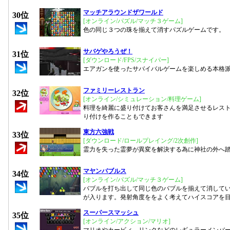
マッチアラウンドザワールド
30位
[オンライン/パズル/マッチ３ゲーム]
色の同じ３つの珠を揃えて消すパズルゲームです。
サバゲやろうぜ！
31位
[ダウンロード/FPS/スナイパー]
エアガンを使ったサバイバルゲームを楽しめる本格
ファミリーレストラン
32位
[オンライン/シミュレーション/料理ゲーム]
料理を綺麗に盛り付けてお客さんを満足させるレス
り付けを作ることもできます
東方六強戦
33位
[ダウンロード/ロールプレイング/2次創作]
霊力を失った霊夢が異変を解決する為に神社の外へ
マヤンバブルス
34位
[オンライン/パズル/マッチ３ゲーム]
バブルを打ち出して同じ色のバブルを揃えて消して
が入ります。発射角度ををよく考えてハイスコアを
スーパースマッシュ
35位
[オンライン/アクション/マリオ]