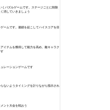
いくパズルゲームです。ステージごとに削除
早く消していきましょう
くゲームです。連鎖を起こしてハイスコアを目
るアイテムを獲得して能力を高め、敵キャラク
です
ミュレーションゲームです
からないようタイミングを計りながら指示され
ナメント大会を戦おう