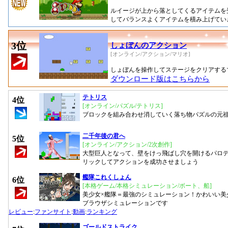
ルイージが上から落としてくるアイテムを
してバランスよくアイテムを積み上げてい
3位
しょぼんのアクション
[オンライン/アクション/マリオ]
しょぼんを操作してステージをクリアする
ダウンロード版はこちらから
テトリス
4位
[オンライン/パズル/テトリス]
ブロックを組み合わせ消していく落ち物パズルの元
二千年後の君へ
5位
[オンライン/アクション/2次創作]
大型巨人となって、壁をけっ飛ばし穴を開けるパロ
リックしてアクションを成功させましょう
艦隊これくしょん
6位
[本格ゲーム/本格シミュレーション/ボート、船]
美少女×艦隊＝最強のシミュレーション！かわいい美
ブラウザシミュレーションです
レビュー
:
ファンサイト
:
動画
:
ランキング
ゴールドストライク