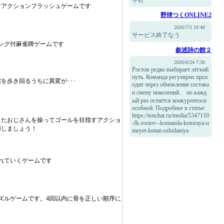
宇野
すアクションフラッシュゲームです
野球つくONLINE2
2026/7/5 10:40
サービス終了なう
ング付麻雀牌ゲームです
叙述詩の館２
2026/6/24 7:30
Ростов редко выбирает лёгкий
путь. Команда регулярно прох
を歩き回るうちに異変が･･･
одит через обновление состава
и смену поколений、 но кажд
ый раз остаётся конкурентосп
особной. Подробнее в статье:
https://tenchat.ru/media/5347110
したおじさんを操ってゴールを目指すアクショ
-fk-rostov--komanda-kotoraya-u
用しましょう！
meyet-lomat-ozhidaniya
れていくゲームです
ズルゲームです。4回以内に骨を正しい順序に