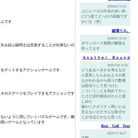
2026/8/2 11:22
ぷにレースの中央の赤い枠
に2つ星てどっかの国旗です
ームです
かいな（笑）
破壊リス。
2026/8/1 21:24
ダウンロード制限の解除を
。丸を結ぶ線同士は交差することが出来ないの
待ってます
Ａｎｏｔｈｅｒ Ｂｏｕｎｄ
2026/7/20 13:56
ンをゲットするアクションゲームです
どうあるべきかを考えなが
ら逆算したらおおよその答
えがわかるから残りの数個
は総当りして見つけた
こういうことを初めてやっ
リオのステージをプレイできるアクションです
たけど試行錯誤がわりと楽
しめた
確かにクオリティ高いとは
言えないけどそんな恥ずか
しないように消していくパズルゲームです。確
しがるほどかなと思った
の高いゲームとなっています
Bear Golf Tour
2026/7/5 10:57