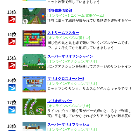
ョット攻撃で倒していきましょう
渓谷鉄道倶楽部
13位
[オンライン/ミニゲーム/電車ゲーム]
渓谷に沿って線路が敷かれている鉄道を運転するゲ
ストリームマスター
14位
[オンライン/パズル/脳トレ]
同じ色の丸と丸を線で繋いでいくパズルゲームです
で、よく考えてから配置していきましょう
スーパーマリオサンシャイン
15位
[オンライン/アクション/マリオ]
ポンプアクションを駆使してステージのサンシャイ
マリオクロスオーバー2
16位
[オンライン/アクション/マリオ]
ロックマンやリンク、サムスなど色々なキャラでマ
マリオポッパー
17位
[オンライン/パズル/マリオ]
ラインに沿って動く玉がピーチ姫のところまで到達
実に玉を消していかなければクリアできない難易度
スーパーマリオフラッシュ
18位
[オンライン/アクション/マリオ]