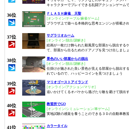
マリオやカービィ、リンクなどのレギュラーメンバ
キャラクターでプレイできる乱闘アクションゲーム
ＦＬＡＳＨ麻雀 天聖
36位
[オンライン/テーブル/麻雀ゲーム]
ブラウザ上で遊べる本格的な思考エンジンが搭載さ
サグラリオルーム
37位
[オンライン/脱出/謎解き]
絵画が一枚だけ飾られた殺風景な部屋から脱出する
て、部屋から出るためのドアノブを見つけ出しまし
景色のいい部屋からの脱出
38位
[オンライン/脱出/謎解き]
仕掛けが施された良い景色が見える部屋から脱出する
れているので、ハッピーコインを見つけましょう
マリオゴーストアイランド
39位
[オンライン/アクション/マリオ]
追いかけてくるオバケから逃げたり敵を避けて脱出
教習所でGO
40位
[オンライン/シミュレーション/車ゲーム]
実地試験の感覚を養うことのできる３Ｄの自動車教
カラータイル
41位