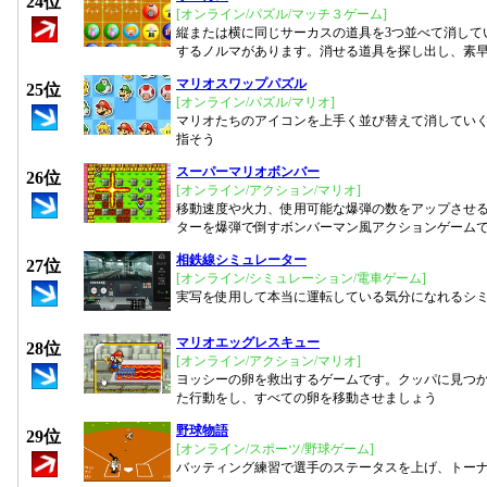
24位
[オンライン/パズル/マッチ３ゲーム]
縦または横に同じサーカスの道具を3つ並べて消して
するノルマがあります。消せる道具を探し出し、素
マリオスワップパズル
25位
[オンライン/パズル/マリオ]
マリオたちのアイコンを上手く並び替えて消してい
指そう
スーパーマリオボンバー
26位
[オンライン/アクション/マリオ]
移動速度や火力、使用可能な爆弾の数をアップさせ
ターを爆弾で倒すボンバーマン風アクションゲーム
相鉄線シミュレーター
27位
[オンライン/シミュレーション/電車ゲーム]
実写を使用して本当に運転している気分になれるシ
マリオエッグレスキュー
28位
[オンライン/アクション/マリオ]
ヨッシーの卵を救出するゲームです。クッパに見つ
た行動をし、すべての卵を移動させましょう
野球物語
29位
[オンライン/スポーツ/野球ゲーム]
バッティング練習で選手のステータスを上げ、トー