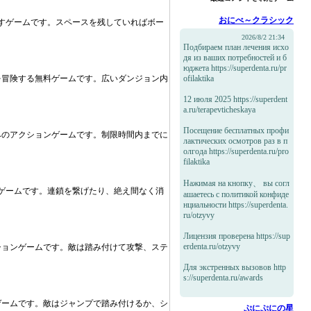
おにべ～クラシック
すゲームです。スペースを残していればボー
う
2026/8/2 21:34
Подбираем план лечения исхо
дя из ваших потребностей и б
юджета https://superdenta.ru/pr
を冒険する無料ゲームです。広いダンジョン内
ofilaktika
う
12 июля 2025 https://superdent
a.ru/terapevticheskaya
Посещение бесплатных профи
みのアクションゲームです。制限時間内までに
лактических осмотров раз в п
олгода https://superdenta.ru/pro
filaktika
Нажимая на кнопку、 вы согл
ゲームです。連鎖を繋げたり、絶え間なく消
ашаетесь с политикой конфиде
нциальности https://superdenta.
ru/otzyvy
Лицензия проверена https://sup
erdenta.ru/otzyvy
ションゲームです。敵は踏み付けて攻撃、ステ
Для экстренных вызовов http
s://superdenta.ru/awards
ゲームです。敵はジャンプで踏み付けるか、シ
ぷにぷにの星