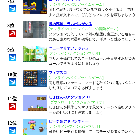
7位
[オンライン/パズル/セイムゲーム]
同じ色が2つ以上並んでいるブロックをつるはしで壊
ナス点が入るので、どんどんブロックを壊しましょ
隣の部屋にラスボスがいる
8位
[オンライン/ロールプレイング/冒険ゲーム]
ダンジョンに入ってすぐ隣の部屋に魔王がいる迷宮
にある強力な武器を獲得して、ボスへと挑みましょ
ニューマリオフラッシュ
9位
[オンライン/アクション/マリオ]
マリオを操作してステージのゴールを目指すお馴染
ゴールできるようにしましょう
フィアスコ
10位
[オンライン/パズル/セイムゲーム]
同じ種類のファーストフードを3つ並べて消すパズル
したりしてスコアをあげましょう
しょぼんのアクションＤＬ
11位
[ダウンロード/アクション/マリオ]
しょぼんを操作してマリオ風のステージを進むアク
ージの仕掛けにも注意しましょう
ピーチ姫アドベンチャー
12位
[オンライン/アクション/マリオ]
可愛いピーチ姫を操作して、ステージを進んでいく