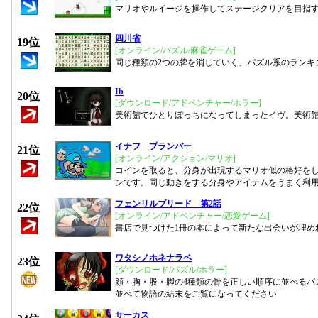
マリオやルイージを操作してステージクリアを目指
四川省
19位
[オンライン/パズル/麻雀ゲーム]
同じ種類の2つの牌を消していく、パズル系のランキ
Ib
20位
[ダウンロード/アドベンチャー/ホラー]
美術館でひとりぼっちになってしまったイヴ。美術館
イナフ プランバー
21位
[オンライン/アクション/マリオ]
コインを取ると、分身が出現するマリオ似の格好を
ンです。同じ動きをする分身やアイテムをうまく利
フェンリルブリード 第2話
22位
[オンライン/アドベンチャー/恋愛ゲーム]
書店で見つけた1冊の本によって新たな出会いが埋め
ワタシノホネナラベ
23位
[ダウンロード/パズル/ホラー]
顔・胸・股・脚の4種類の骨を正しい順序に並べるパ
並べて物語の結末をご覧になってください
サーカス