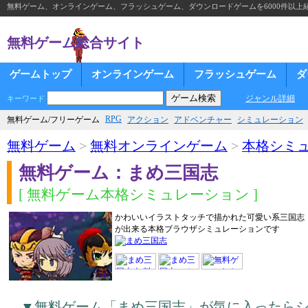
無料ゲーム、オンラインゲーム、フラッシュゲーム、ダウンロードゲームを6000件以上
無料ゲーム総合サイト
ゲームトップ
オンラインゲーム
フラッシュゲーム
ダ
ジャンル詳細
キーワード
RPG
無料ゲーム/フリーゲーム
アクション
アドベンチャー
シミュレーション
無料ゲーム
>
無料オンラインゲーム
>
本格シミ
無料ゲーム：まめ三国志
[ 無料ゲーム本格シミュレーション ]
かわいいイラストタッチで描かれた可愛い系三国志
が出来る本格ブラウザシミュレーションです
▼無料ゲーム「まめ三国志」が気に入ったら