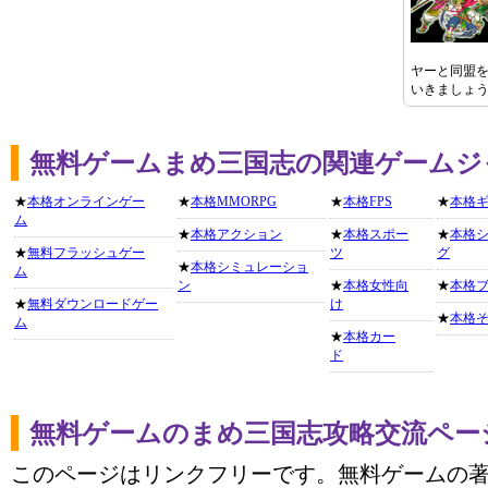
ヤーと同盟
いきましょ
無料ゲームまめ三国志の関連ゲームジ
★
本格オンラインゲー
★
本格MMORPG
★
本格FPS
★
本格
ム
★
本格アクション
★
本格スポー
★
本格
★
無料フラッシュゲー
ツ
グ
★
本格シミュレーショ
ム
ン
★
本格女性向
★
本格
★
無料ダウンロードゲー
け
★
本格
ム
★
本格カー
ド
無料ゲームのまめ三国志攻略交流ペー
このページはリンクフリーです。無料ゲームの