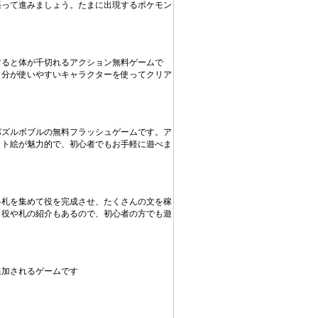
張って進みましょう。たまに出現するポケモン
すると体が千切れるアクション無料ゲームで
自分が使いやすいキャラクターを使ってクリア
パズルボブルの無料フラッシュゲームです。ア
ット絵が魅力的で、初心者でもお手軽に遊べま
各札を集めて役を完成させ、たくさんの文を稼
。役や札の紹介もあるので、初心者の方でも遊
追加されるゲームです