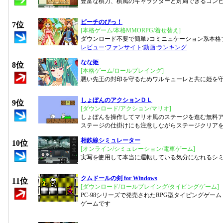
豊富な棋力、棋風のキャラクターと対局できるコン
ピーチのぴっ！
7位
[本格ゲーム/本格MMORPG/着せ替え]
ダウンロード不要で簡単♪コミニュケーション系本格
レビュー
:
ファンサイト
:
動画
:
ランキング
なな姫
8位
[本格ゲーム/ロールプレイング]
悪い先王の封印を守るためワルキューレと共に姫を
しょぼんのアクションＤＬ
9位
[ダウンロード/アクション/マリオ]
しょぼんを操作してマリオ風のステージを進む無料
ステージの仕掛けにも注意しながらステージクリア
相鉄線シミュレーター
10位
[オンライン/シミュレーション/電車ゲーム]
実写を使用して本当に運転している気分になれるシ
クムドールの剣 for Windows
11位
[ダウンロード/ロールプレイング/タイピングゲーム]
PC-98シリーズで発売されたRPG型タイピングゲーム
ゲームです