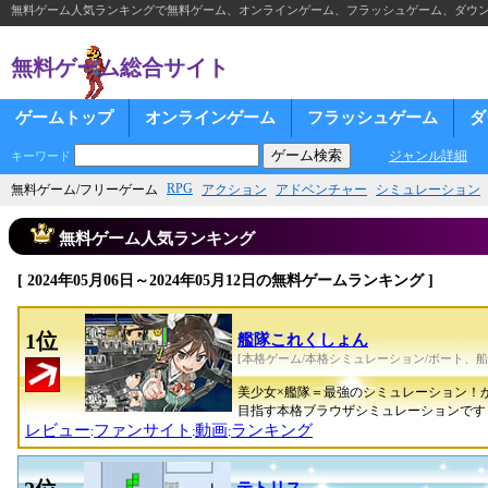
無料ゲーム人気ランキングで無料ゲーム、オンラインゲーム、フラッシュゲーム、ダウ
無料ゲーム総合サイト
ゲームトップ
オンラインゲーム
フラッシュゲーム
ダ
ジャンル詳細
キーワード
RPG
無料ゲーム/フリーゲーム
アクション
アドベンチャー
シミュレーション
無料ゲーム人気ランキング
[ 2024年05月06日～2024年05月12日の無料ゲームランキング ]
1位
艦隊これくしょん
[本格ゲーム/本格シミュレーション/ボート、船
美少女×艦隊＝最強のシミュレーション！
目指す本格ブラウザシミュレーションです
レビュー
ファンサイト
動画
ランキング
:
:
: