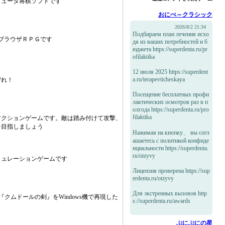
ピュータ将棋ソフトです
おにべ～クラシック
2026/8/2 21:34
Подбираем план лечения исхо
ブラウザＲＰＧです
дя из ваших потребностей и б
юджета https://superdenta.ru/pr
ofilaktika
12 июля 2025 https://superdent
a.ru/terapevticheskaya
守れ！
Посещение бесплатных профи
лактических осмотров раз в п
олгода https://superdenta.ru/pro
filaktika
アクションゲームです。敵は踏み付けて攻撃、
を目指しましょう
Нажимая на кнопку、 вы согл
ашаетесь с политикой конфиде
нциальности https://superdenta.
ru/otzyvy
ミュレーションゲームです
Лицензия проверена https://sup
erdenta.ru/otzyvy
Для экстренных вызовов http
『クムドールの剣』をWindows機で再現した
s://superdenta.ru/awards
ぷにぷにの星