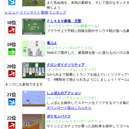
まだ見ぬ地を、未知の素材を、そして強大なモンス
発しよう
レビュー
:
ファンサイト
:
動画
:
ランキング
ＦＬＡＳＨ麻雀 天聖
18位
[オンライン/テーブル/麻雀ゲーム]
ブラウザ上で手軽に段級位戦やサシウマ戦が遊べる
雀ぷよ
19位
[オンライン/パズル/テトリス]
WebGLで製作した、麻雀牌を使った落ちものパズル
クロンダイクソリティア
20位
[オンライン/パズル/ソリティア]
AからKまで順番にトランプを揃えていくソリティア
て、4種類全て揃えられるようにしましょう！ゲーム
キングにも参加できます
しょぼんのアクション
21位
[オンライン/アクション/マリオ]
しょぼんを操作してステージをクリアするマリオ風
ダウンロード版はこちらから
ポケモンバイク
22位
[オンライン/レース/バランスゲーム]
サトシとピカチュウが乗った自転車を操作してゴー