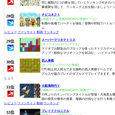
同じ種類の2つの牌を消していくランキング付きのパ
麻雀牌を消して、ランキング上位を狙いましょう！
チビコネクト
28位
[本格ゲーム/本格MMORPG/冒険ゲーム]
転職や装備でパーティを強化！冒険や対戦でバトル
ム
レビュー
:
ファンサイト
:
動画
:
ランキング
スーパーマリオテトリス
29位
[オンライン/パズル/マリオ]
マリオでお馴染みのブロックを使ったテトリスゲー
アップ！軽快なマリオソングをBGMに、ハイスコア
四人将棋
30位
[オンライン/テーブル/将棋]
CPU戦も対人戦もできる無料の四人将棋ゲームです。
グルスか協力プレイのダブルスでプレイできます。
しょう
大航海時代Ｖ
31位
[本格ゲーム/本格MMORPG/冒険ゲーム]
15年ぶりのナンバリングタイトルが登場！大海原を
跡の発見や都市の発展、海賊の討伐などを行う本格ブ
レビュー
:
ファンサイト
:
動画
:
ランキング
ブレイドクロニクル
32位