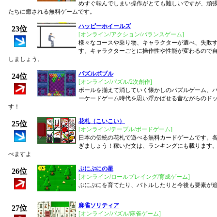
めすぐ転んでしまい操作がとても難しいですが、頑
たちに癒される無料ゲームです。
ハッピーホイールズ
23位
[オンライン/アクション/バランスゲーム]
様々なコースや乗り物、キャラクターが選べ、失敗
す。キャラクターごとに操作性や性能が変わるので
しましょう。
パズルボブル
24位
[オンライン/パズル/2次創作]
ボールを揃えて消していく懐かしのパズルゲーム、
ーケードゲーム時代を思い浮かばせる昔ながらのド
す！
花札（こいこい）
25位
[オンライン/テーブル/ボードゲーム]
日本の伝統の花札で遊べる無料カードゲームです。
ぎましょう！稼いだ文は、ランキングにも載ります
べますよ
ぷにぷにの星
26位
[オンライン/ロールプレイング/育成ゲーム]
ぷにぷにを育てたり、バトルしたりと今後も要素が
麻雀ソリティア
27位
[オンライン/パズル/麻雀ゲーム]