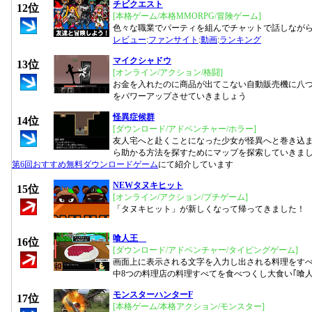
チビクエスト
12位
[本格ゲーム/本格MMORPG/冒険ゲーム]
色々な職業でパーティを組んでチャットで話しながら
レビュー
:
ファンサイト
:
動画
:
ランキング
マイクシャドウ
13位
[オンライン/アクション/格闘]
お金を入れたのに商品が出てこない自動販売機に八
をパワーアップさせていきましょう
怪異症候群
14位
[ダウンロード/アドベンチャー/ホラー]
友人宅へと赴くことになった少女が怪異へと巻き込
ら助かる方法を探すためにマップを探索していきま
第6回おすすめ無料ダウンロードゲーム
にて紹介しています
NEWタヌキヒット
15位
[オンライン/アクション/プチゲーム]
「タヌキヒット」が新しくなって帰ってきました！
喰人王
16位
[ダウンロード/アドベンチャー/タイピングゲーム]
画面上に表示される文字を入力し出される料理をす
中8つの料理店の料理すべてを食べつくし大食い｢喰
モンスターハンターF
17位
[本格ゲーム/本格アクション/モンスター]