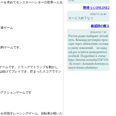
宇野
ターを求めてモンスターハンターの世界へと出
野球つくONLINE2
2026/7/5 10:40
サービス終了なう
叙述詩の館２
麻雀ゲーム
2026/6/24 7:30
Ростов редко выбирает лёгкий
путь. Команда регулярно прох
одит через обновление состава
無料ゲームです。
и смену поколений、 но кажд
ый раз остаётся конкурентосп
особной. Подробнее в статье:
https://tenchat.ru/media/5347110
-fk-rostov--komanda-kotoraya-u
ゲームです。ドラッグでトランプを動かし
meyet-lomat-ozhidaniya
は続けてプレイでき、貯まったスコアでラン
のアクションゲームです
ルを目指すレーシングゲーム。自転車が軽いた