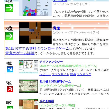
2位
テトリス
[オンライン/パズル/テトリス]
ブロックを組み合わせ消していく落ち物パ
ムです。難易度は全部で10段階！より高
3位
青鬼
[ダウンロード/アドベンチャー/ホラー]
化け物が出ると噂の館を探索する謎解きホ
青鬼から逃げながら、館からの脱出を目指
第1回おすすめ無料ダウンロードゲーム
にて紹介しています
青鬼のゲーム詳細
で、ゲームをもっと詳しく見る事ができます。
チビファンタジー
4位
[本格ゲーム/本格MMORPG/暇つぶしゲーム]
手軽に一人でもプレイできる、メールアドレス不要の
レビュー
:
ファンサイト
:
動画
:
ランキング
四川省 SDIN無料ゲーム
5位
[オンライン/パズル/麻雀ゲーム]
同じ種類の牌を2つずつ消していく、麻雀牌のパズル
たらシャッフルすることも出来ますが、スコアが下
きのあ将棋
6位
[オンライン/テーブル/将棋]