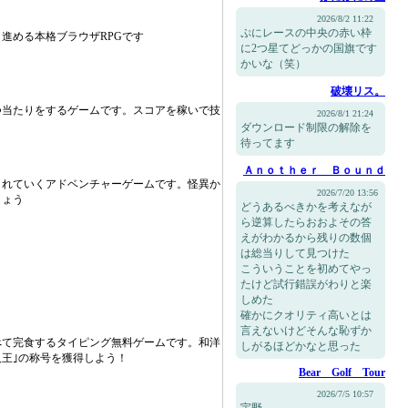
2026/8/2 11:22
ぷにレースの中央の赤い枠
進める本格ブラウザRPGです
に2つ星てどっかの国旗です
かいな（笑）
破壊リス。
つ当たりをするゲームです。スコアを稼いで技
2026/8/1 21:24
ダウンロード制限の解除を
待ってます
Ａｎｏｔｈｅｒ Ｂｏｕｎｄ
まれていくアドベンチャーゲームです。怪異か
2026/7/20 13:56
しょう
どうあるべきかを考えなが
ら逆算したらおおよその答
えがわかるから残りの数個
は総当りして見つけた
こういうことを初めてやっ
たけど試行錯誤がわりと楽
しめた
確かにクオリティ高いとは
言えないけどそんな恥ずか
べて完食するタイピング無料ゲームです。和洋
しがるほどかなと思った
人王｣の称号を獲得しよう！
Bear Golf Tour
2026/7/5 10:57