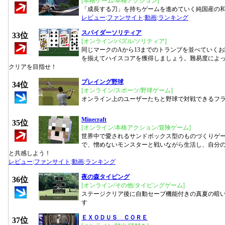
[本格ゲーム/本格アクション]
「成長する刀」を持ちゲームを進めていく純国産の
レビュー
:
ファンサイト
:
動画
:
ランキング
スパイダーソリティア
33位
[オンライン/パズル/ソリティア]
同じマークのAから13までのトランプを並べていく
を揃えてハイスコアを獲得しましょう。難易度によ
クリアを目指せ！
プレイング野球
34位
[オンライン/スポーツ/野球ゲーム]
オンライン上のユーザーたちと野球で対戦できるフ
Minecraft
35位
[オンライン/本格アクション/冒険ゲーム]
世界中で愛されるサンドボックス型のものづくりゲ
で、憎めないモンスターと戦いながら生活し、自分
と共感しよう！
レビュー
:
ファンサイト
:
動画
:
ランキング
夜の森タイピング
36位
[オンライン/その他/タイピングゲーム]
ステージクリア後に自動セーブ機能付きの真夏の暗い
す
ＥＸＯＤＵＳ ＣＯＲＥ
37位