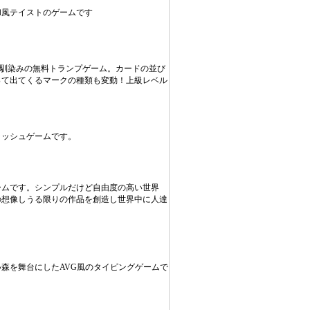
和風テイストのゲームです
お馴染みの無料トランプゲーム。カードの並び
って出てくるマークの種類も変動！上級レベル
ラッシュゲームです。
ームです。シンプルだけど自由度の高い世界
の想像しうる限りの作品を創造し世界中に人達
森を舞台にしたAVG風のタイピングゲームで