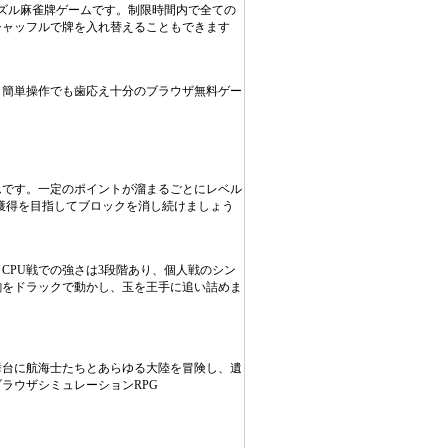
ズル麻雀牌ゲームです。制限時間内で全ての
シャッフルで牌を入れ替えることもできます
！簡単操作でも歯応え十分のブラウザ無料ゲー
ムです。一定のポイントが溜まるごとにレベル
獲得を目指してブロックを消し続けましょう
CPU戦での強さは3段階あり、個人戦のシン
駒をドラックで動かし、玉を王手に追い詰めま
舞台に航海士たちとあらゆる大陸を冒険し、遺
ラウザシミュレーションRPG