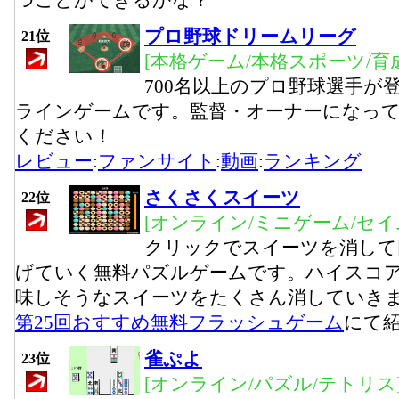
つことができるかな？
プロ野球ドリームリーグ
21位
[本格ゲーム/本格スポーツ/育
700名以上のプロ野球選手が
ラインゲームです。監督・オーナーになっ
ください！
レビュー
:
ファンサイト
:
動画
:
ランキング
さくさくスイーツ
22位
[オンライン/ミニゲーム/セイ
クリックでスイーツを消して
げていく無料パズルゲームです。ハイスコ
味しそうなスイーツをたくさん消していき
第25回おすすめ無料フラッシュゲーム
にて
雀ぷよ
23位
[オンライン/パズル/テトリス