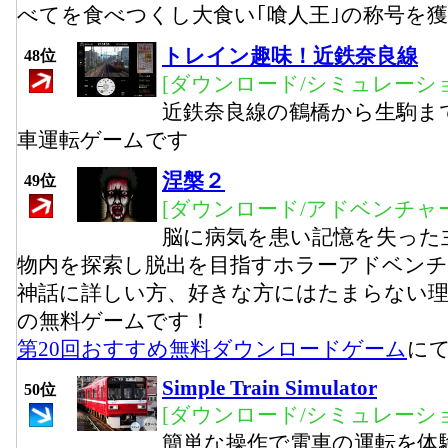
べてを食べつくし大食い｢喰人王｣の称号を
トレイン趣味！近鉄奈良線
48位
[ダウンロード/シミュレーシ
近鉄奈良線の鶴橋から生駒ま
車運転ゲームです
涅槃２
49位
[ダウンロード/アドベンチャー
脳に病気を患い記憶を失った
物内を探索し脱出を目指すホラーアドベン
神話に詳しい方、好きな方にはたまらない
の無料ゲームです！
第20回おすすめ無料ダウンロードゲーム
に
Simple Train Simulator
50位
[ダウンロード/シミュレーシ
簡単な操作で電車の運転を体