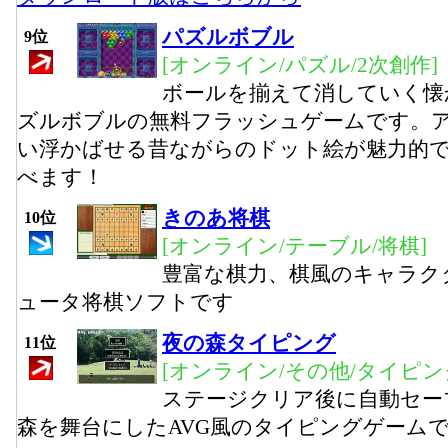
パズルボブル
9位
[オンライン/パズル/2次創作]
ボールを揃えて消していく懐
ズルボブルの無料フラッシュゲームです。
い浮かばせる昔ながらのドット絵が魅力的
べます！
きのあ将棋
10位
[オンライン/テーブル/将棋]
豊富な棋力、棋風のキャラク
ュータ将棋ソフトです
夜の森タイピング
11位
[オンライン/その他/タイピン
ステージクリア後に自動セー
森を舞台にしたAVG風のタイピングゲーム