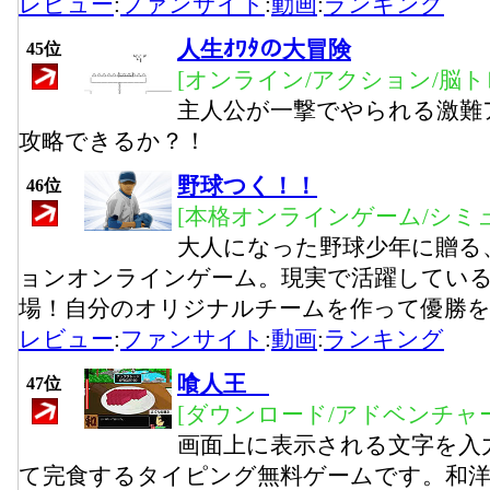
レビュー
:
ファンサイト
:
動画
:
ランキング
人生ｵﾜﾀの大冒険
45位
[オンライン/アクション/脳ト
主人公が一撃でやられる激難
攻略できるか？！
野球つく！！
46位
[本格オンラインゲーム/シミ
大人になった野球少年に贈る
ョンオンラインゲーム。現実で活躍してい
場！自分のオリジナルチームを作って優勝
レビュー
:
ファンサイト
:
動画
:
ランキング
喰人王
47位
[ダウンロード/アドベンチャ
画面上に表示される文字を入
て完食するタイピング無料ゲームです。和洋