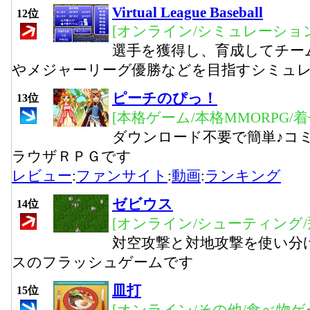
Virtual League Baseball
12位
[オンライン/シミュレーション
選手を獲得し、育成してチー
やメジャーリーグ優勝などを目指すシミュ
ピーチのぴっ！
13位
[本格ゲーム/本格MMORPG/
ダウンロード不要で簡単♪コ
ラウザＲＰＧです
レビュー
:
ファンサイト
:
動画
:
ランキング
ゼビウス
14位
[オンライン/シューティング/
対空攻撃と対地攻撃を使い分
スのフラッシュゲームです
皿打
15位