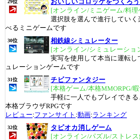
おいしいコロッケをつくろう
29位
[オンライン/ミニゲーム/料理
選択肢を選んで進行していく
べるミニゲームです
相鉄線シミュレーター
30位
[オンライン/シミュレーション
実写を使用して本当に運転し
ュレーションゲームです
チビファンタジー
31位
[本格ゲーム/本格MMORPG/
手軽に一人でもプレイできる
本格ブラウザRPGです
レビュー
:
ファンサイト
:
動画
:
ランキング
タピオカ消しゲーム
32位
[オンライン/パズル/ストレス