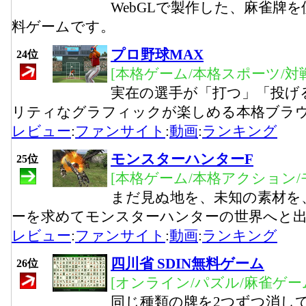
WebGLで製作した、麻雀牌
料ゲームです。
プロ野球MAX
24位
[本格ゲーム/本格スポーツ/対
実在の選手が「打つ」「投げ
リティなグラフィックが楽しめる本格ブラ
レビュー
:
ファンサイト
:
動画
:
ランキング
モンスターハンターF
25位
[本格ゲーム/本格アクション/
まだ見ぬ地を、未知の素材を
ーを求めてモンスターハンターの世界へと
レビュー
:
ファンサイト
:
動画
:
ランキング
四川省 SDIN無料ゲーム
26位
[オンライン/パズル/麻雀ゲー
同じ種類の牌を2つずつ消し