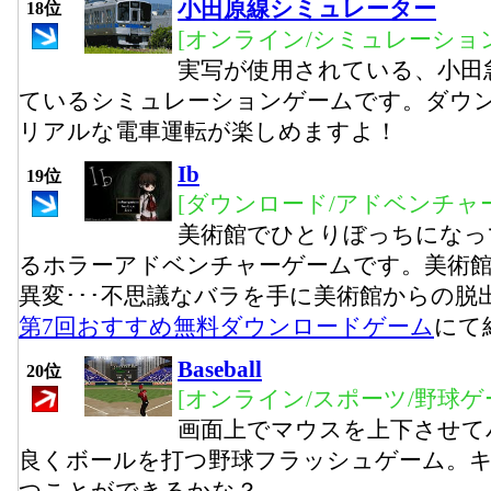
小田原線シミュレーター
18位
[オンライン/シミュレーション
実写が使用されている、小田
ているシミュレーションゲームです。ダウ
リアルな電車運転が楽しめますよ！
Ib
19位
[ダウンロード/アドベンチャー
美術館でひとりぼっちになっ
るホラーアドベンチャーゲームです。美術
異変･･･不思議なバラを手に美術館からの脱
第7回おすすめ無料ダウンロードゲーム
にて
Baseball
20位
[オンライン/スポーツ/野球ゲ
画面上でマウスを上下させて
良くボールを打つ野球フラッシュゲーム。