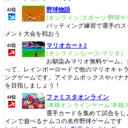
野球物語
42位
[オンライン/スポーツ/野球ゲ
バッティング練習で選手のス
メント大会を戦おう
マリオカート2
43位
[オンライン/レース/マリオ]
お馴染みマリオ無料ゲーム。
って、レインボーロードで他のマリオキャ
ングゲームです。アイテムボックスやバナ
を目指しましょう！
ファミスタオンライン
44位
[本格オンラインゲーム/本格
選手カードを集めて試合をし
インで遊べるナムコの名作野球ゲームです