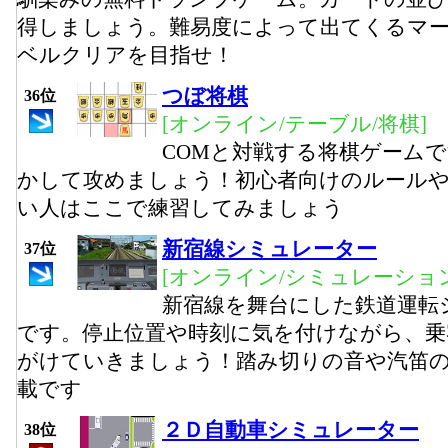
得しましょう。難易度によって出てくるマー
ベルクリアを目指せ！
つぼ将棋
36位
[オンライン/テーブル/将棋]
COMと対戦する将棋ゲーム
かして攻めましょう！初心者向けのルール
い人はここで練習してみましょう
新宿線シミュレーター
37位
[オンライン/シミュレーション
新宿線を舞台にした鉄道運転
です。停止位置や時刻に気を付けながら、乗
がけていきましょう！踏み切りの音や汽笛
載です
２Ｄ自動車シミュレーター
38位