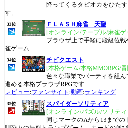
降ってくるタピオカをひたす
す。
ＦＬＡＳＨ麻雀 天聖
33位
[オンライン/テーブル/麻雀ゲ
ブラウザ上で手軽に段級位戦
雀ゲーム
チビクエスト
34位
[本格ゲーム/本格MMORPG/
色々な職業でパーティを組ん
進める本格ブラウザRPGです
レビュー
:
ファンサイト
:
動画
:
ランキング
スパイダーソリティア
35位
[オンライン/パズル/ソリティ
同じマークのAから13まで
馴染みの無料トランプゲーム。カードの並