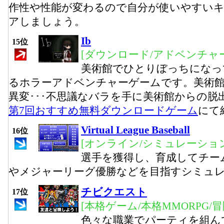
作性や性能が変わるので自分が使いやすい
アしましょう。
Ib
15位
[ダウンロード/アドベンチャー
美術館でひとりぼっちになっ
るホラーアドベンチャーゲームです。美術
異変･･･不思議なバラを手に美術館からの脱
第7回おすすめ無料ダウンロードゲーム
にて
Virtual League Baseball
16位
[オンライン/シミュレーション
選手を獲得し、育成してチー
やメジャーリーグ優勝などを目指すシミュ
チビクエスト
17位
[本格ゲーム/本格MMORPG/
色々な職業でパーティを組ん