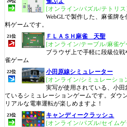
雀ぷよ
20位
[オンライン/パズル/テトリス
WebGLで製作した、麻雀牌
料ゲームです。
ＦＬＡＳＨ麻雀 天聖
21位
[オンライン/テーブル/麻雀ゲ
ブラウザ上で手軽に段級位戦
雀ゲーム
小田原線シミュレーター
22位
[オンライン/シミュレーション
実写が使用されている、小田
ているシミュレーションゲームです。ダウ
リアルな電車運転が楽しめますよ！
キャンディークラッシュ
23位
[オンライン/パズル/セイムゲ