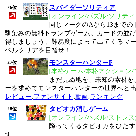
スパイダーソリティア
26位
[オンライン/パズル/ソリティ
同じマークのAから13まで
馴染みの無料トランプゲーム。カードの並
得しましょう。難易度によって出てくるマー
ベルクリアを目指せ！
モンスターハンターF
27位
[本格ゲーム/本格アクション/
まだ見ぬ地を、未知の素材を
ーを求めてモンスターハンターの世界へと
レビュー
:
ファンサイト
:
動画
:
ランキング
タピオカ消しゲーム
28位
[オンライン/パズル/ストレス
降ってくるタピオカをひたす
す。