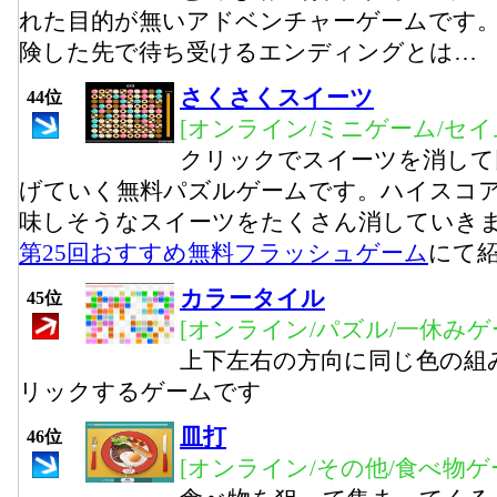
れた目的が無いアドベンチャーゲームです。
険した先で待ち受けるエンディングとは…
さくさくスイーツ
44位
[オンライン/ミニゲーム/セイ
クリックでスイーツを消して
げていく無料パズルゲームです。ハイスコ
味しそうなスイーツをたくさん消していき
第25回おすすめ無料フラッシュゲーム
にて
カラータイル
45位
[オンライン/パズル/一休みゲ
上下左右の方向に同じ色の組
リックするゲームです
皿打
46位
[オンライン/その他/食べ物ゲ