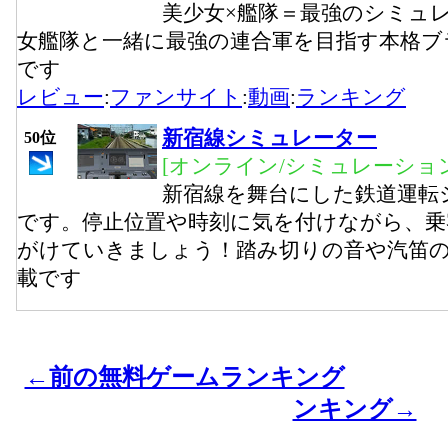
美少女×艦隊＝最強のシミュ
女艦隊と一緒に最強の連合軍を目指す本格ブ
です
レビュー
:
ファンサイト
:
動画
:
ランキング
新宿線シミュレーター
50位
[オンライン/シミュレーション
新宿線を舞台にした鉄道運転
です。停止位置や時刻に気を付けながら、乗
がけていきましょう！踏み切りの音や汽笛
載です
←前の無料ゲームランキング
ンキング→