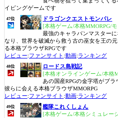
食べ物を狙って集まってくる
イピングゲームです
ドラゴンクエストモンパレ
47位
[本格ゲーム/本格MMORPG/
最強のキャラバンマスターに
なり、世界を破滅から救う古の巫女を王の元
る本格ブラウザRPGです
レビュー
:
ファンサイト
:
動画
:
ランキング
ロードス島戦記
48位
[本格オンラインゲーム/本格M
あの国産RPGの金字塔がブ
彼らに会える本格ブラウザMMORPG
レビュー
:
ファンサイト
:
動画
:
ランキング
艦隊これくしょん
49位
[本格ゲーム/本格シミュレーシ