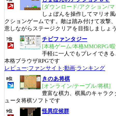
[ダウンロード/アクション/マ
しょぼんを操作してマリオ風
クションゲームです。敵は踏み付けて攻撃
意しながらステージクリアを目指しましょ
チビファンタジー
7位
[本格ゲーム/本格MMORPG/
手軽に一人でもプレイできる
本格ブラウザRPGです
レビュー
:
ファンサイト
:
動画
:
ランキング
きのあ将棋
8位
[オンライン/テーブル/将棋]
豊富な棋力、棋風のキャラク
ュータ将棋ソフトです
怪異症候群
9位