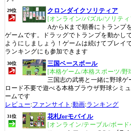
クロンダイクソリティア
29位
[オンライン/パズル/ソリティ
AからKまで順番にトランプ
ゲームです。ドラッグでトランプを動かして
ようにしましょう！ゲームは続けてプレイ
ランキングにも参加できます
三国ベースボール
30位
[本格ゲーム/本格スポーツ/野
三国志の武将と一緒に野球ゲ
ロード不要で遊べる本格ブラウザ野球シミ
ームです
レビュー
:
ファンサイト
:
動画
:
ランキング
花札forモバイル
31位
[オンライン/テーブル/ボード