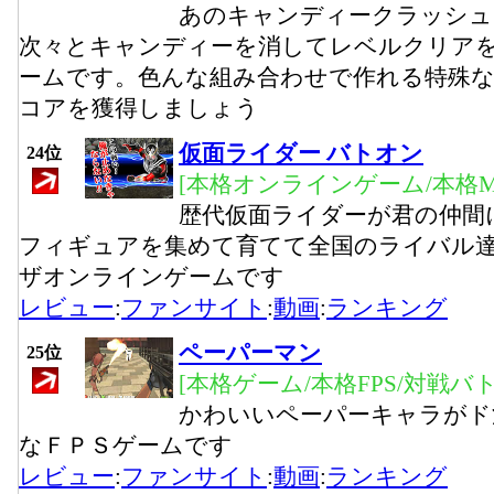
あのキャンディークラッシュ
次々とキャンディーを消してレベルクリア
ームです。色んな組み合わせで作れる特殊
コアを獲得しましょう
仮面ライダー バトオン
24位
[本格オンラインゲーム/本格M
歴代仮面ライダーが君の仲間
フィギュアを集めて育てて全国のライバル
ザオンラインゲームです
レビュー
:
ファンサイト
:
動画
:
ランキング
ペーパーマン
25位
[本格ゲーム/本格FPS/対戦バト
かわいいペーパーキャラがド
なＦＰＳゲームです
レビュー
:
ファンサイト
:
動画
:
ランキング