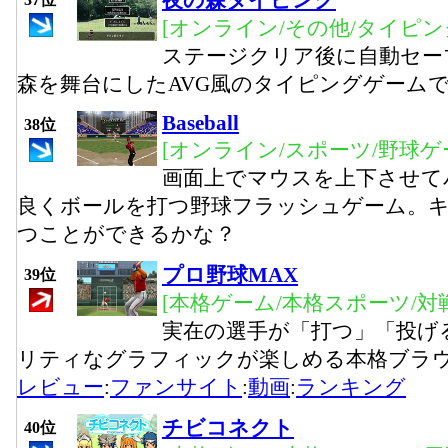
夜の森タイピング
[オンライン/その他/タイピン
ステージクリア後に自動セー
森を舞台にしたAVG風のタイピングゲーム
Baseball
38位
[オンライン/スポーツ/野球ゲ
画面上でマウスを上下させて
良くボールを打つ野球フラッシュゲーム。
つことができるかな？
プロ野球MAX
39位
[本格ゲーム/本格スポーツ/対
実在の選手が「打つ」「投げ
リティなグラフィックが楽しめる本格ブラ
レビュー
:
ファンサイト
:
動画
:
ランキング
チビコネクト
40位