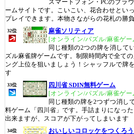
スマートフォン・PCのブラ
ームサイトです。こいこい、花合わせとい
プレイできます。本物さながらの花札の勝
麻雀ソリティア
32位
[オンライン/パズル/麻雀ゲー
同じ種類の2つの牌を消して
ズル麻雀牌ゲームです。制限時間内で全ての
ング上位を狙いましょう！シャッフルで牌
す
四川省 SDIN無料ゲーム
33位
[オンライン/パズル/麻雀ゲー
同じ種類の牌を2つずつ消し
料ゲーム「四川省」です。手詰まりになっ
出来ますが、スコアが下がってしまいます
おいしいコロッケをつくろう
34位