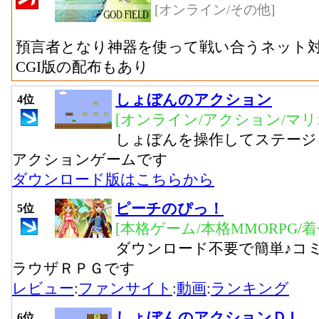
[オンライン/その他]
預言者となり神器を使って戦い合うネット
CGI版の配布もあり
しょぼんのアクション
4位
[オンライン/アクション/マリ
しょぼんを操作してステージ
アクションゲームです
ダウンロード版はこちらから
ピーチのぴっ！
5位
[本格ゲーム/本格MMORPG/
ダウンロード不要で簡単♪コ
ラウザＲＰＧです
レビュー
:
ファンサイト
:
動画
:
ランキング
しょぼんのアクションＤＬ
6位