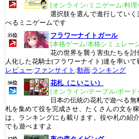
[オンライン/ミニゲーム/料理
選択肢を選んで進行していく
べるミニゲームです
フラワーナイトガール
35位
[本格ゲーム/本格シミュレーシ
花の世界を襲う害虫たちを討
人化した花騎士(フラワーナイト)達を率いて戦
レビュー
:
ファンサイト
:
動画
:
ランキング
花札（こいこい）
36位
[オンライン/テーブル/ボード
日本の伝統の花札で遊べる無
札を集めて役を完成させ、たくさんの文を
は、ランキングにも載ります。役や札の紹
でも遊べますよ
37位