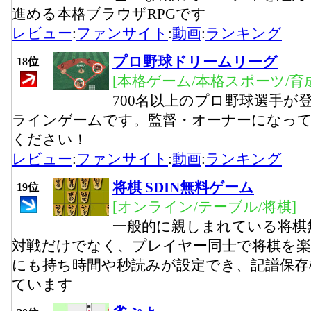
進める本格ブラウザRPGです
レビュー
:
ファンサイト
:
動画
:
ランキング
プロ野球ドリームリーグ
18位
[本格ゲーム/本格スポーツ/育
700名以上のプロ野球選手が
ラインゲームです。監督・オーナーになっ
ください！
レビュー
:
ファンサイト
:
動画
:
ランキング
将棋 SDIN無料ゲーム
19位
[オンライン/テーブル/将棋]
一般的に親しまれている将棋
対戦だけでなく、プレイヤー同士で将棋を
にも持ち時間や秒読みが設定でき、記譜保存
ています