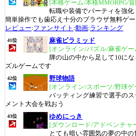
[本格ゲーム/本格MMORPG/
転職や装備でパーティを強化
簡単操作でも歯応え十分のブラウザ無料ゲー
レビュー
:
ファンサイト
:
動画
:
ランキング
麻雀ピラミッド
41位
[オンライン/パズル/麻雀ゲー
牌の山の中から足して10に
ズルゲームです
野球物語
42位
[オンライン/スポーツ/野球ゲ
バッティング練習で選手のス
メント大会を戦おう
ゆめにっき
43位
[ダウンロード/アドベンチャー
とても暗い雰囲気の夢の中の