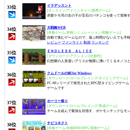
イラデッスント
33位
[オンライン/アドベンチャー/誘導ゲーム]
赤髪ケモ耳の女の子が宝石のパチンコを使って冒険
大戦略WEB
34位
[本格ゲーム/本格シミュレーション/戦略ゲーム]
自動で進むゲームなので、遊ぶ時間がない人でも手
レビュー
:
ファンサイト
:
動画
:
ランキング
ＥＮＤＬＥＳＳ ＡＬＩＣＥ
35位
[ダウンロード/アクション/2次創作]
幻想郷の人形遣いアリスが無限に沸いてくるキノコ
クムドールの剣 for Windows
36位
[ダウンロード/ロールプレイング/タイピングゲーム]
PC-98シリーズで発売されたRPG型タイピングゲーム
ゲームです
ホーリー祭り
37位
[ダウンロード/ロールプレイング/育成ゲーム]
チームを組んで最強を目指す、ポケモンチックなモ
チビコネクト
38位
[本格ゲーム/本格MMORPG/冒険ゲーム]