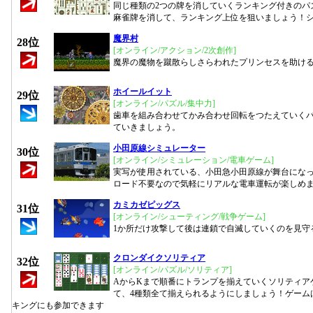
同じ種類の2つの牌を消していくランキング付きのパ
麻雀牌を消して、ランキング上位を狙いましょう！
魔界村
28位
[オンライン/アクション/2次創作]
魔界の魔物を蹴散らしさらわれたプリンセスを助け
ホイールイット
29位
[オンライン/パズル/集中力]
歯車を組み合わせてかみ合わせ回転をつたえていく
ていきましょう。
小田原線シミュレーター
30位
[オンライン/シミュレーション/電車ゲーム]
実写が使用されている、小田急小田原線が舞台にな
ロード不要なので気軽にリアルな電車運転が楽しめ
カミカゼピッグス
31位
[オンライン/シューティング/戦争ゲーム]
1か所だけ攻撃して後は連鎖で自滅していくのを見守
クロンダイクソリティア
32位
[オンライン/パズル/ソリティア]
AからKまで順番にトランプを揃えていくソリティア
て、4種類全て揃えられるようにしましょう！ゲーム
キングにも参加できます