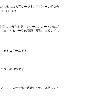
一緒に楽しめる音ゲーです。アバターの組み合
アしましょう！
お馴染みの無料トランプゲーム。カードの並び
って出てくるマークの種類も変動！上級レベル
学べるミニゲームです
タジーのRPGです
によってレスラー達と親密になれる本格シミュ