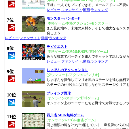
[本格ゲーム/本格MMORPG/暇つぶしゲーム]
手軽に一人でもプレイできる、メールアドレス不要の
レビュー
:
ファンサイト
:
動画
:
ランキング
モンスターハンターF
7位
[本格ゲーム/本格アクション/モンスター]
まだ見ぬ地を、未知の素材を、そして強大なモンス
発しよう
レビュー
:
ファンサイト
:
動画
:
ランキング
チビクエスト
8位
[本格ゲーム/本格MMORPG/冒険ゲーム]
色々な職業でパーティを組んでチャットで話しながら
レビュー
:
ファンサイト
:
動画
:
ランキング
しょぼんのアクションＤＬ
9位
[ダウンロード/アクション/マリオ]
しょぼんを操作してマリオ風のステージを進む無料
ステージの仕掛けにも注意しながらステージクリア
プレイング野球
10位
[オンライン/スポーツ/野球ゲーム]
オンライン上のユーザーたちと野球で対戦できるフ
四川省 SDIN無料ゲーム
11位
[オンライン/パズル/麻雀ゲーム]
同じ種類の牌を2つずつ消していく、麻雀牌のパズル