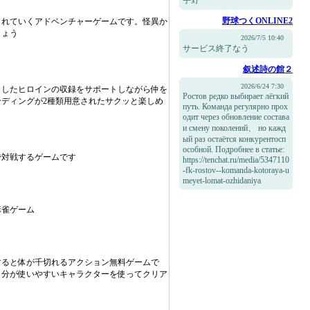
宇野
野球つくONLINE2
まれていくアドベンチャーゲームです。怪異か
しょう
2026/7/5 10:40
サービス終了なう
叙述詩の館２
2026/6/24 7:30
トしたヒロインの収録をサポートしながら仲を
Ростов редко выбирает лёгкий
ディングが2種類用意されたサクッと楽しめ
путь. Команда регулярно прох
одит через обновление состава
и смену поколений、 но кажд
ый раз остаётся конкурентосп
особной. Подробнее в статье:
で対戦するゲームです
https://tenchat.ru/media/5347110
-fk-rostov--komanda-kotoraya-u
meyet-lomat-ozhidaniya
麻雀ゲーム
すると体が千切れるアクション無料ゲームで
自分が使いやすいキャラクターを使ってクリア