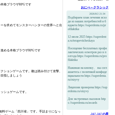
本格ブラウザRPGです
おにべ～クラシック
2026/8/2 21:34
Подбираем план лечения исхо
дя из ваших потребностей и б
ターを求めてモンスターハンターの世界へと出
юджета https://superdenta.ru/pr
ofilaktika
12 июля 2025 https://superdent
a.ru/terapevticheskaya
Посещение бесплатных профи
進める本格ブラウザRPGです
лактических осмотров раз в п
олгода https://superdenta.ru/pro
filaktika
Нажимая на кнопку、 вы согл
アクションゲームです。敵は踏み付けて攻撃、
ашаетесь с политикой конфиде
を目指しましょう
нциальности https://superdenta.
ru/otzyvy
Лицензия проверена https://sup
erdenta.ru/otzyvy
ラッシュゲームです。
Для экстренных вызовов http
s://superdenta.ru/awards
無料ゲーム「四川省」です。手詰まりになっ
ぷにぷにの星