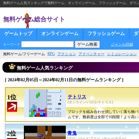
無料ゲーム人気ランキングで無料ゲーム、オンラインゲーム、フラッシュゲーム、ダウ
無料ゲーム総合サイト
ゲームトップ
オンラインゲーム
フラッシュゲーム
ダ
ジャンル詳細
キーワード
RPG
無料ゲーム/フリーゲーム
アクション
アドベンチャー
シミュレーション
無料ゲーム人気ランキング
[ 2024年02月05日～2024年02月11日の無料ゲームランキング ]
1位
テトリス
[オンライン/パズル/テトリス]
ブロックを組み合わせ消していく落ち物パ
ムです。難易度は全部で10段階！より高
2位
青鬼
[ダウンロード/アドベンチャー/ホラー]