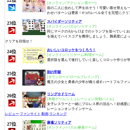
22位
[オンライン/アクション/音ゲー]
前の二人に合わして声を出そう！可愛い着せ替えも
わせパターンは豊富！4つのレベル全てを完璧にクリ
スパイダーソリティア
23位
[オンライン/パズル/ソリティア]
同じマークのAから13までのトランプを並べていく
を揃えてハイスコアを獲得しましょう。難易度によ
クリアを目指せ！
おいしいコロッケをつくろう！
24位
[オンライン/ミニゲーム/料理ゲーム]
選択肢を選んで進行していく楽しくコロッケ作りが
刻の牢獄
25位
[ダウンロード/ロールプレイング]
魔王の少女と勇者の少年が織り成すハートフルファン
リング☆ドリーム
26位
[本格ゲーム/シミュレーション/対戦バトル]
女子レスラーと一緒にプロレス界の頂点へ！好感度
レーションオンラインゲーム
レビュー
:
ファンサイト
:
動画
:
ランキング
麻雀ソリティア
27位
[オンライン/パズル/麻雀ゲーム]