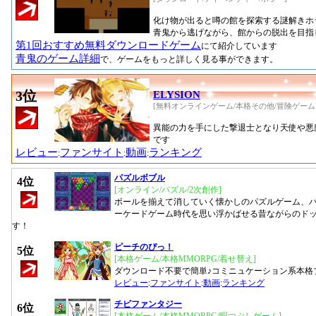
化け物が出ると噂の館を探索する謎解きホ
青鬼から逃げながら、館からの脱出を目指
第1回おすすめ無料ダウンロードゲーム
にて紹介しています
青鬼のゲーム詳細
で、ゲームをもっと詳しく見る事ができます。
3位
ELYSION
[無料オンラインゲーム/本格その他/冒険ゲーム
異能の力を手にした撃退士となり天使や悪魔
です
レビュー
ファンサイト
動画
ランキング
:
:
:
パズルボブル
4位
[オンライン/パズル/2次創作]
ボールを揃えて消していく懐かしのパズルゲーム、
ーケードゲーム時代を思い浮かばせる昔ながらのド
す！
ピーチのぴっ！
5位
[本格ゲーム/本格MMORPG/着せ替え]
ダウンロード不要で簡単♪コミニュケーション系本格
レビュー
:
ファンサイト
:
動画
:
ランキング
チビファンタジー
6位