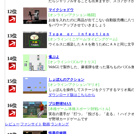
たらシャッフルすることも出来ますが、スコアが下
マイクシャドウ
12位
[オンライン/アクション/格闘]
お金を入れたのに商品が出てこない自動販売機に八
をパワーアップさせていきましょう
Ｔｙｐｅ ｏｒ Ｉｎｆｅｃｔｉｏｎ
13位
[オンライン/ミニゲーム/タイピングゲーム]
ウイルスに感染したＡＡを救うためにＡＡと同じ文
雀ぷよ
14位
[オンライン/パズル/テトリス]
WebGLで製作した、麻雀牌を使った落ちものパズル
しょぼんのアクション
15位
[オンライン/アクション/マリオ]
しょぼんを操作してステージをクリアするマリオ風
ダウンロード版はこちらから
プロ野球MAX
16位
[本格ゲーム/本格スポーツ/対戦バトル]
実在の選手が「打つ」「投げる」「走る」！ハイク
ザ野球カードゲームです
レビュー
:
ファンサイト
:
動画
:
ランキング
怪異症候群