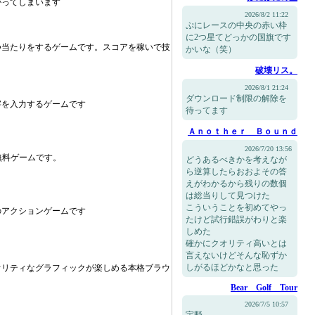
がってしまいます
2026/8/2 11:22
ぷにレースの中央の赤い枠
に2つ星てどっかの国旗です
つ当たりをするゲームです。スコアを稼いで技
かいな（笑）
破壊リス。
2026/8/1 21:24
ダウンロード制限の解除を
字を入力するゲームです
待ってます
Ａｎｏｔｈｅｒ Ｂｏｕｎｄ
2026/7/20 13:56
無料ゲームです。
どうあるべきかを考えなが
ら逆算したらおおよその答
えがわかるから残りの数個
は総当りして見つけた
こういうことを初めてやっ
のアクションゲームです
たけど試行錯誤がわりと楽
しめた
確かにクオリティ高いとは
言えないけどそんな恥ずか
しがるほどかなと思った
オリティなグラフィックが楽しめる本格ブラウ
Bear Golf Tour
2026/7/5 10:57