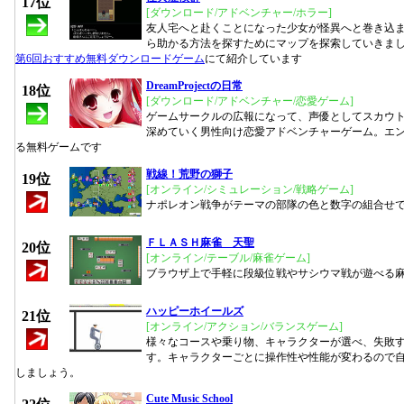
17位
[ダウンロード/アドベンチャー/ホラー]
友人宅へと赴くことになった少女が怪異へと巻き込
ら助かる方法を探すためにマップを探索していきま
第6回おすすめ無料ダウンロードゲーム
にて紹介しています
DreamProjectの日常
18位
[ダウンロード/アドベンチャー/恋愛ゲーム]
ゲームサークルの広報になって、声優としてスカウ
深めていく男性向け恋愛アドベンチャーゲーム。エン
る無料ゲームです
戦線！荒野の獅子
19位
[オンライン/シミュレーション/戦略ゲーム]
ナポレオン戦争がテーマの部隊の色と数字の組合せ
ＦＬＡＳＨ麻雀 天聖
20位
[オンライン/テーブル/麻雀ゲーム]
ブラウザ上で手軽に段級位戦やサシウマ戦が遊べる
ハッピーホイールズ
21位
[オンライン/アクション/バランスゲーム]
様々なコースや乗り物、キャラクターが選べ、失敗
す。キャラクターごとに操作性や性能が変わるので
しましょう。
Cute Music School