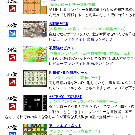
32位
[ダウンロード/テーブル/将棋]
第14回世界コンピュータ将棋選手権15位の無料将棋
んだ方でも苦戦すること間違いなし！腕に自信のあ
大戦略WEB
33位
[本格ゲーム/本格シミュレーション/戦略ゲーム]
自動で進むゲームなので、遊ぶ時間がない人でも手
レビュー
:
ファンサイト
:
動画
:
ランキング
不思議なピクミー
34位
[本格オンラインゲーム/本格女性向け/育成ゲーム]
かわいい3種類のペットを育てる無料育成の本格ブラ
レビュー
:
ファンサイト
:
動画
:
ランキング
四川省 SDIN無料ゲーム
35位
[オンライン/パズル/麻雀ゲーム]
同じ種類の牌を2つずつ消していく、麻雀牌のパズル
たらシャッフルすることも出来ますが、スコアが下
ASTRAY FOREST
36位
[オンライン/ロールプレイング/冒険ゲーム]
ダウンロード不要のブラウザだけでプレイ可能なRP
に戦うこともできます。プレイヤーは冒険者、国王
など、それぞれの自由な楽しみ方が可能な多人数参加型の無料ゲームです！
アニマルズコネクト
37位
[オンライン/パズル/麻雀ゲーム]