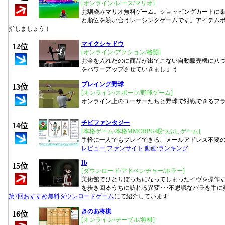
[オンライン/レース/マリオ]
お馴染みマリオ無料ゲーム。ショッピングカートに
と順位を競い合うレーシングゲームです。アイテム
指しましょう！
マイクシャドウ
12位
[オンライン/アクション/格闘]
お金を入れたのに商品が出てこない自動販売機に八
をパワーアップさせていきましょう
プレイング野球
13位
[オンライン/スポーツ/野球ゲーム]
オンライン上のユーザーたちと野球で対戦できるフ
チビファンタジー
14位
[本格ゲーム/本格MMORPG/暇つぶしゲーム]
手軽に一人でもプレイできる、メールアドレス不要の
レビュー
:
ファンサイト
:
動画
:
ランキング
Ib
15位
[ダウンロード/アドベンチャー/ホラー]
美術館でひとりぼっちになってしまったイヴを操作
を歩き回るうちに訪れる異変･･･不思議なバラを手
第7回おすすめ無料ダウンロードゲーム
にて紹介しています
きのあ将棋
16位
[オンライン/テーブル/将棋]