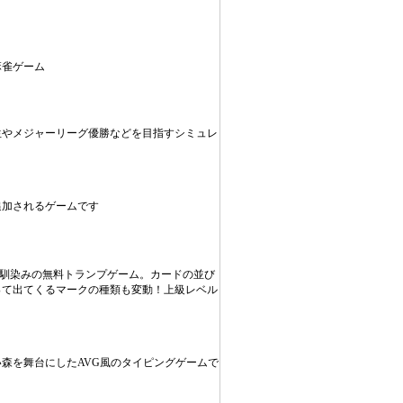
麻雀ゲーム
生やメジャーリーグ優勝などを目指すシミュレ
追加されるゲームです
お馴染みの無料トランプゲーム。カードの並び
って出てくるマークの種類も変動！上級レベル
森を舞台にしたAVG風のタイピングゲームで