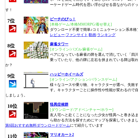
ーケードゲーム時代を思い浮かばせる昔ながらのド
す！
ピーチのぴっ！
7位
[本格ゲーム/本格MMORPG/着せ替え]
ダウンロード不要で簡単♪コミニュケーション系本格
レビュー
:
ファンサイト
:
動画
:
ランキング
麻雀タワー
8位
[オンライン/パズル/麻雀ゲーム]
ペアになっている麻雀の牌を選んで消していく「四
乗っていたり、他の牌に左右を挟まれている牌は取
か？
ハッピーホイールズ
9位
[オンライン/アクション/バランスゲーム]
様々なコースや乗り物、キャラクターが選べ、失敗
す。キャラクターごとに操作性や性能が変わるので
しましょう。
怪異症候群
10位
[ダウンロード/アドベンチャー/ホラー]
友人宅へと赴くことになった少女が怪異へと巻き込
ら助かる方法を探すためにマップを探索していきま
第6回おすすめ無料ダウンロードゲーム
にて紹介しています
マリオカート2
11位