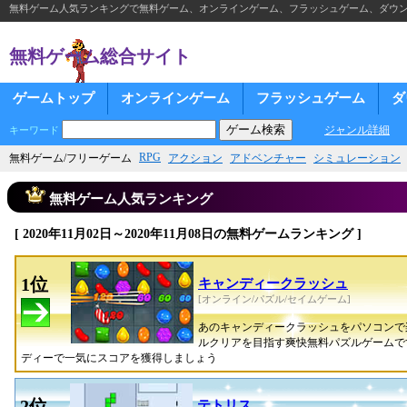
無料ゲーム人気ランキングで無料ゲーム、オンラインゲーム、フラッシュゲーム、ダウ
無料ゲーム総合サイト
ゲームトップ
オンラインゲーム
フラッシュゲーム
ダ
ジャンル詳細
キーワード
RPG
無料ゲーム/フリーゲーム
アクション
アドベンチャー
シミュレーション
無料ゲーム人気ランキング
[ 2020年11月02日～2020年11月08日の無料ゲームランキング ]
1位
キャンディークラッシュ
[オンライン/パズル/セイムゲーム]
あのキャンディークラッシュをパソコンで
ルクリアを目指す爽快無料パズルゲームで
ディーで一気にスコアを獲得しましょう
2位
テトリス