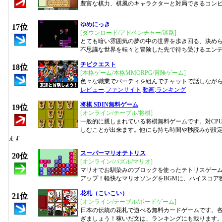
豊富な棋力、棋風のキャラクターと対局できるコン
ゆめにっき
17位
[ダウンロード/アドベンチャー/迷路]
とても暗い雰囲気の夢の中の世界を歩き回る、決め
不思議な世界を転々と冒険した先で待ち受けるエン
チビクエスト
18位
[本格ゲーム/本格MMORPG/冒険ゲーム]
色々な職業でパーティを組んでチャットで話しながら
レビュー
:
ファンサイト
:
動画
:
ランキング
将棋 SDIN無料ゲーム
19位
[オンライン/テーブル/将棋]
一般的に親しまれている将棋無料ゲームです。対CP
しむことが出来ます。他にも持ち時間や秒読みが設
ます
スーパーマリオテトリス
20位
[オンライン/パズル/マリオ]
マリオでお馴染みのブロックを使ったテトリスゲー
アップ！軽快なマリオソングをBGMに、ハイスコア
花札（こいこい）
21位
[オンライン/テーブル/ボードゲーム]
日本の伝統の花札で遊べる無料カードゲームです。
ぎましょう！稼いだ文は、ランキングにも載ります