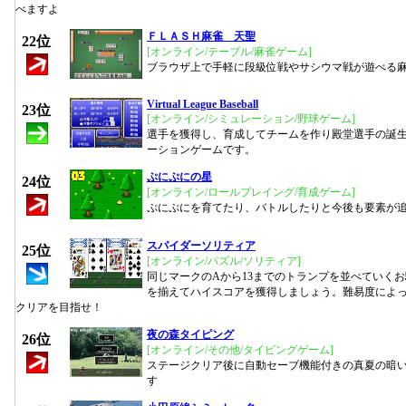
べますよ
ＦＬＡＳＨ麻雀 天聖
22位
[オンライン/テーブル/麻雀ゲーム]
ブラウザ上で手軽に段級位戦やサシウマ戦が遊べる
Virtual League Baseball
23位
[オンライン/シミュレーション/野球ゲーム]
選手を獲得し、育成してチームを作り殿堂選手の誕
ーションゲームです。
ぷにぷにの星
24位
[オンライン/ロールプレイング/育成ゲーム]
ぷにぷにを育てたり、バトルしたりと今後も要素が
スパイダーソリティア
25位
[オンライン/パズル/ソリティア]
同じマークのAから13までのトランプを並べていく
を揃えてハイスコアを獲得しましょう。難易度によ
クリアを目指せ！
夜の森タイピング
26位
[オンライン/その他/タイピングゲーム]
ステージクリア後に自動セーブ機能付きの真夏の暗い
す