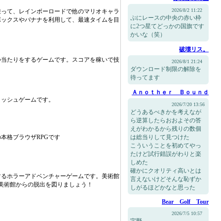
2026/8/2 11:22
乗って、レインボーロードで他のマリオキャラ
ぷにレースの中央の赤い枠
ボックスやバナナを利用して、最速タイムを目
に2つ星てどっかの国旗です
かいな（笑）
破壊リス。
つ当たりをするゲームです。スコアを稼いで技
2026/8/1 21:24
ダウンロード制限の解除を
待ってます
Ａｎｏｔｈｅｒ Ｂｏｕｎｄ
ラッシュゲームです。
2026/7/20 13:56
どうあるべきかを考えなが
ら逆算したらおおよその答
えがわかるから残りの数個
本格ブラウザRPGです
は総当りして見つけた
こういうことを初めてやっ
たけど試行錯誤がわりと楽
しめた
確かにクオリティ高いとは
するホラーアドベンチャーゲームです。美術館
言えないけどそんな恥ずか
に美術館からの脱出を図りましょう！
しがるほどかなと思った
Bear Golf Tour
2026/7/5 10:57