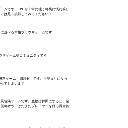
ゲームです。CPUが非常に強く将棋に慣れ親し
る方は是非挑戦してみてください！
軽に遊べる本格ブラウザゲームです
ウザゲーム型コミュニティです
無料ゲーム「四川省」です。手詰まりになっ
がってしまいます
G風冒険ゲームです。魔物は仲間にすると一緒
、侵略者や、はたまたプレイヤーを狩る賞金首