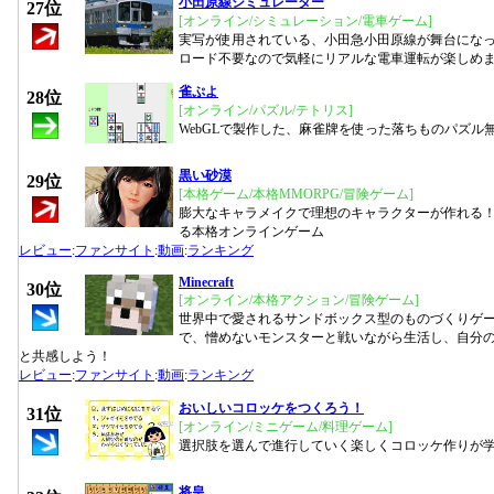
小田原線シミュレーター
27位
[オンライン/シミュレーション/電車ゲーム]
実写が使用されている、小田急小田原線が舞台にな
ロード不要なので気軽にリアルな電車運転が楽しめ
雀ぷよ
28位
[オンライン/パズル/テトリス]
WebGLで製作した、麻雀牌を使った落ちものパズル
黒い砂漠
29位
[本格ゲーム/本格MMORPG/冒険ゲーム]
膨大なキャラメイクで理想のキャラクターが作れる
る本格オンラインゲーム
レビュー
:
ファンサイト
:
動画
:
ランキング
Minecraft
30位
[オンライン/本格アクション/冒険ゲーム]
世界中で愛されるサンドボックス型のものづくりゲ
で、憎めないモンスターと戦いながら生活し、自分
と共感しよう！
レビュー
:
ファンサイト
:
動画
:
ランキング
おいしいコロッケをつくろう！
31位
[オンライン/ミニゲーム/料理ゲーム]
選択肢を選んで進行していく楽しくコロッケ作りが
将皇