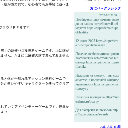
ット絵が魅力的で、初心者でもお手軽に遊べま
おにべ～クラシック
2026/8/2 21:34
Подбираем план лечения исхо
дя из ваших потребностей и б
ブラウザＲＰＧです
юджета https://superdenta.ru/pr
ofilaktika
12 июля 2025 https://superdent
a.ru/terapevticheskaya
川省」の麻雀パズル無料ゲームです。上に牌が
Посещение бесплатных профи
れません。たまには麻雀の牌で遊んでみません
лактических осмотров раз в п
олгода https://superdenta.ru/pro
filaktika
Нажимая на кнопку、 вы согл
すると体が千切れるアクション無料ゲームで
ашаетесь с политикой конфиде
自分が使いやすいキャラクターを使ってクリア
нциальности https://superdenta.
ru/otzyvy
Лицензия проверена https://sup
erdenta.ru/otzyvy
まれていくアドベンチャーゲームです。怪異か
Для экстренных вызовов http
しょう
s://superdenta.ru/awards
ぷにぷにの星