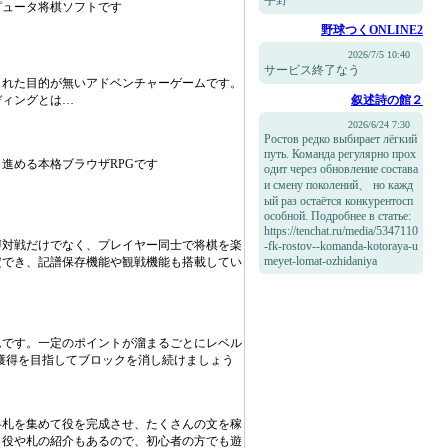
宇野
ピュータ将棋ソフトです
野球つくONLINE2
2026/7/5 10:40
サービス終了なう
られた目的が無いアドベンチャーゲームです。
ディングとは…
叙述詩の館２
2026/6/24 7:30
Ростов редко выбирает лёгкий
путь. Команда регулярно прох
進める本格ブラウザRPGです
одит через обновление состава
и смену поколений、 но кажд
ый раз остаётся конкурентосп
особной. Подробнее в статье:
https://tenchat.ru/media/5347110
U対戦だけでなく、プレイヤー同士で将棋を楽
-fk-rostov--komanda-kotoraya-u
meyet-lomat-ozhidaniya
定でき、記譜保存機能や観戦機能も搭載してい
ムです。一定のポイントが溜まるごとにレベル
獲得を目指してブロックを消し続けましょう
各札を集めて役を完成させ、たくさんの文を稼
。役や札の紹介もあるので、初心者の方でも遊