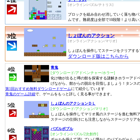
[オンライン/パズル/テトリス]
ブロックを組み合わせ消していく落ち物パ
ムです。難易度は全部で10段階！より高
3位
しょぼんのアクション
[オンライン/アクション/マリオ]
しょぼんを操作してステージをクリアする
ダウンロード版はこちらから
青鬼
4位
[ダウンロード/アドベンチャー/ホラー]
化け物が出ると噂の館を探索する謎解きホラーアド
げながら、館からの脱出を目指しましょう！タンス
第1回おすすめ無料ダウンロードゲーム
にて紹介しています
青鬼のゲーム詳細
で、ゲームをもっと詳しく見る事ができます。
しょぼんのアクションＤＬ
5位
[ダウンロード/アクション/マリオ]
しょぼんを操作してマリオ風のステージを進む無料
ステージの仕掛けにも注意しながらステージクリア
パズルボブル
6位
[オンライン/パズル/2次創作]
ボールを揃えて消していく懐かしのパズルゲーム、