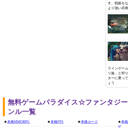
す。戦姫を
より強い武
ラインゲー
リ族」と狩
ターに乗っ
ょう
無料ゲームパラダイス☆ファンタジー
ンル一覧
★
本格MMORPG
★
本格FPS
★
本格カード
★
本格
ザ