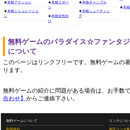
★
本格アクション
★
本格スポー
★
本格ギャンブル
ツ
★
本格
★
本格シミュレーショ
★
本格シューティン
ン
★
本格女性向
グ
け
無料ゲームのパラダイス☆ファンタジ
について
このページはリンクフリーです。無料ゲームの
ります。
無料ゲームの紹介に問題がある場合は、お手数
合わせ】
からご連絡下さい。
無料ゲームについて
リンクについ
利用規約
相互リンク集