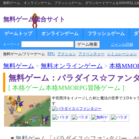
無料ゲーム、オンラインゲーム、フラッシュゲーム、ダウンロードゲームを6000件以上
無料ゲーム総合サイト
ゲームトップ
オンラインゲーム
フラッシュゲーム
ダ
ジャンル詳細
キーワード
RPG
無料ゲーム/フリーゲーム
アクション
アドベンチャー
シミュレーション
無料ゲーム
>
無料オンラインゲーム
>
本格MMOR
無料ゲーム：パラダイス☆ファン
[ 本格ゲーム本格MMORPG冒険ゲーム ]
中世西洋をイメージした剣と魔法の世界で２Dキャ
す
▼無料ゲーム「パラダイス☆ファンタジー」