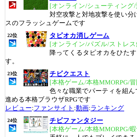
[オンライン/シューティング/
対空攻撃と対地攻撃を使い分
スのフラッシュゲームです
タピオカ消しゲーム
22位
[オンライン/パズル/ストレス
降ってくるタピオカをひたす
す。
チビクエスト
23位
[本格ゲーム/本格MMORPG/
色々な職業でパーティを組ん
進める本格ブラウザRPGです
レビュー
:
ファンサイト
:
動画
:
ランキング
チビファンタジー
24位
[本格ゲーム/本格MMORPG/