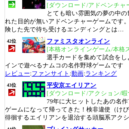
[ダウンロード/アドベンチャー
とても暗い雰囲気の夢の中の
れた目的が無いアドベンチャーゲームです。
険した先で待ち受けるエンディングとは…
ファミスタオンライン
42位
[本格オンラインゲーム/本格
選手カードを集めて試合をし
インで遊べるナムコの名作野球ゲームです
レビュー
:
ファンサイト
:
動画
:
ランキング
平安京エイリアン
43位
[ダウンロード/アクション/暇
79年に大ヒットしたあの名
ゲームになって帰ってきた！検非違使（け
徘徊するエイリアンを退治する頭脳系アク