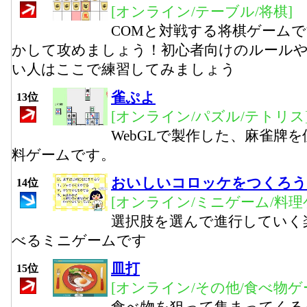
[オンライン/テーブル/将棋]
COMと対戦する将棋ゲーム
かして攻めましょう！初心者向けのルール
い人はここで練習してみましょう
雀ぷよ
13位
[オンライン/パズル/テトリス
WebGLで製作した、麻雀牌
料ゲームです。
おいしいコロッケをつくろう
14位
[オンライン/ミニゲーム/料理
選択肢を選んで進行していく
べるミニゲームです
皿打
15位
[オンライン/その他/食べ物ゲ