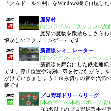
『クムドールの剣』をWindows機で再現し
魔界村
28位
[オンライン/アクション/2次創
魔界の魔物を蹴散らしさらわ
懐かしのアクションゲームです
新宿線シミュレーター
29位
[オンライン/シミュレーション
新宿線を舞台にした鉄道運転
です。停止位置や時刻に気を付けながら、乗
がけていきましょう！踏み切りの音や汽笛
載です
プロ野球ドリームリーグ
30位
[本格ゲーム/本格スポーツ/育
700名以上のプロ野球選手が