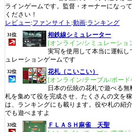
ラインゲームです。監督・オーナーになっ
ください！
レビュー
:
ファンサイト
:
動画
:
ランキング
相鉄線シミュレーター
31位
[オンライン/シミュレーション
実写を使用して本当に運転し
ュレーションゲームです
花札（こいこい）
32位
[オンライン/テーブル/ボード
日本の伝統の花札で遊べる無
札を集めて役を完成させ、たくさんの文を
は、ランキングにも載ります。役や札の紹
でも遊べますよ
ＦＬＡＳＨ麻雀 天聖
33位