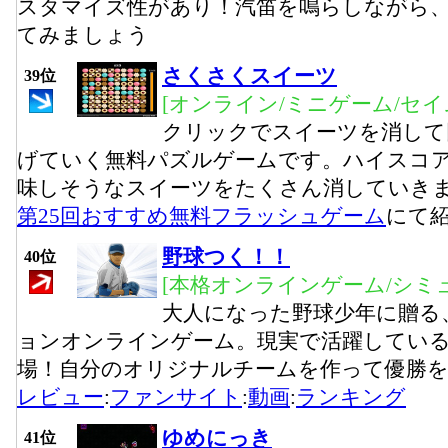
スタマイズ性があり！汽笛を鳴らしながら
てみましょう
さくさくスイーツ
39位
[オンライン/ミニゲーム/セイ
クリックでスイーツを消して
げていく無料パズルゲームです。ハイスコ
味しそうなスイーツをたくさん消していき
第25回おすすめ無料フラッシュゲーム
にて
野球つく！！
40位
[本格オンラインゲーム/シミ
大人になった野球少年に贈る
ョンオンラインゲーム。現実で活躍してい
場！自分のオリジナルチームを作って優勝
レビュー
:
ファンサイト
:
動画
:
ランキング
ゆめにっき
41位