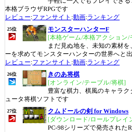
手軽に一人でもプレイできる
本格ブラウザRPGです
レビュー
:
ファンサイト
:
動画
:
ランキング
モンスターハンターF
25位
[本格ゲーム/本格アクション/
まだ見ぬ地を、未知の素材を
ーを求めてモンスターハンターの世界へと
レビュー
:
ファンサイト
:
動画
:
ランキング
きのあ将棋
26位
[オンライン/テーブル/将棋]
豊富な棋力、棋風のキャラク
ュータ将棋ソフトです
クムドールの剣 for Windows
27位
[ダウンロード/ロールプレイ
PC-98シリーズで発売された