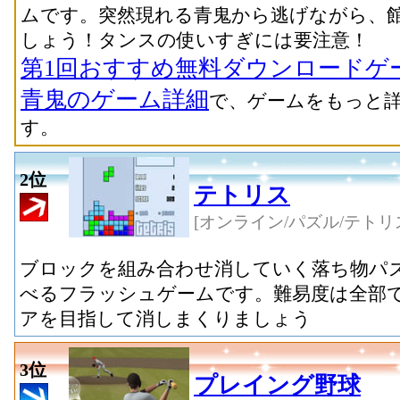
ムです。突然現れる青鬼から逃げながら、
しょう！タンスの使いすぎには要注意！
第1回おすすめ無料ダウンロードゲ
青鬼のゲーム詳細
で、ゲームをもっと
す。
2位
テトリス
[オンライン/パズル/テトリ
ブロックを組み合わせ消していく落ち物パ
べるフラッシュゲームです。難易度は全部で
アを目指して消しまくりましょう
3位
プレイング野球