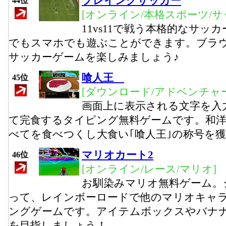
プレイングサッカー
44位
[オンライン/本格スポーツ/サ
11vs11で戦う本格的なサ
でもスマホでも遊ぶことができます。ブラ
サッカーゲームを楽しみましょう♪
喰人王
45位
[ダウンロード/アドベンチャ
画面上に表示される文字を入
て完食するタイピング無料ゲームです。和洋
べてを食べつくし大食い｢喰人王｣の称号を
マリオカート2
46位
[オンライン/レース/マリオ]
お馴染みマリオ無料ゲーム。
って、レインボーロードで他のマリオキャ
ングゲームです。アイテムボックスやバナ
を目指しましょう！