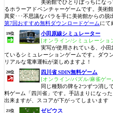
美術館でひとりぼっちになっ
るホラーアドベンチャーゲームです。美術
異変･･･不思議なバラを手に美術館からの脱
第7回おすすめ無料ダウンロードゲーム
にて
小田原線シミュレーター
19位
[オンライン/シミュレーション
実写が使用されている、小田
ているシミュレーションゲームです。ダウ
リアルな電車運転が楽しめますよ！
四川省 SDIN無料ゲーム
20位
[オンライン/パズル/麻雀ゲー
同じ種類の牌を2つずつ消し
料ゲーム「四川省」です。手詰まりになっ
出来ますが、スコアが下がってしまいます
ゼビウス
21位