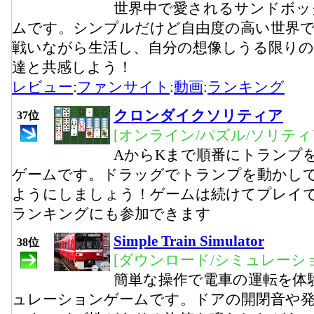
世界中で愛されるサンドボッ
ムです。シンプルだけど自由度の高い世界
戦いながら生活し、自分の想像しうる限りの
達と共感しよう！
レビュー
:
ファンサイト
:
動画
:
ランキング
クロンダイクソリティア
37位
[オンライン/パズル/ソリティ
AからKまで順番にトランプ
ゲームです。ドラッグでトランプを動かして
ようにしましょう！ゲームは続けてプレイ
ランキングにも参加できます
Simple Train Simulator
38位
[ダウンロード/シミュレーシ
簡単な操作で電車の運転を体
ュレーションゲームです。ドアの開閉音や