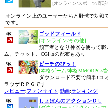
[オンライン/スポーツ/野球
オンライン上のユーザーたちと野球で対戦
です。
ゴッドフィールド
4位
[オンライン/その他]
預言者となり神器を使って戦
ム。チャット、CGI版の配布もあり
ピーチのぴっ！
5位
[本格ゲーム/本格MMORPG/
ダウンロード不要で簡単♪コ
ラウザＲＰＧです
レビュー
:
ファンサイト
:
動画
:
ランキング
しょぼんのアクションＤＬ
6位
[ダウンロード/アクション/マ