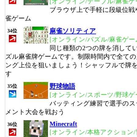
[オンライン/テーブル/麻雀ゲ
ブラウザ上で手軽に段級位戦
雀ゲーム
麻雀ソリティア
34位
[オンライン/パズル/麻雀ゲー
同じ種類の2つの牌を消して
ズル麻雀牌ゲームです。制限時間内で全ての
ング上位を狙いましょう！シャッフルで牌
す
野球物語
35位
[オンライン/スポーツ/野球ゲ
バッティング練習で選手のス
メント大会を戦おう
Minecraft
36位
[オンライン/本格アクション/