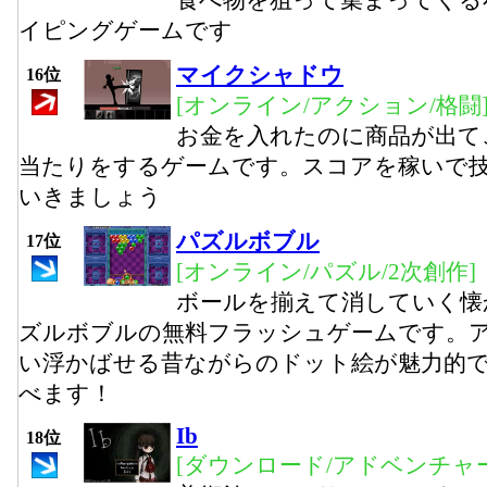
食べ物を狙って集まってくる
イピングゲームです
マイクシャドウ
16位
[オンライン/アクション/格闘
お金を入れたのに商品が出て
当たりをするゲームです。スコアを稼いで
いきましょう
パズルボブル
17位
[オンライン/パズル/2次創作]
ボールを揃えて消していく懐
ズルボブルの無料フラッシュゲームです。
い浮かばせる昔ながらのドット絵が魅力的
べます！
Ib
18位
[ダウンロード/アドベンチャー